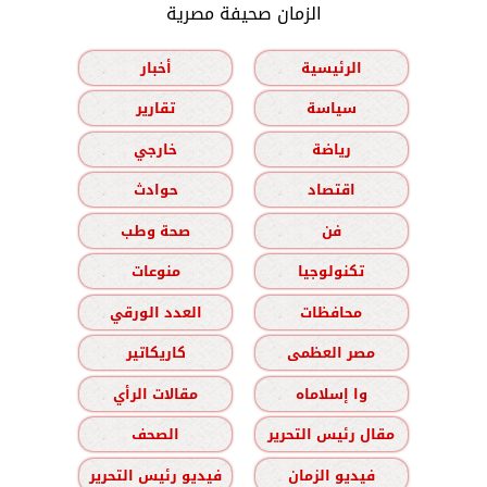
الزمان صحيفة مصرية
الرئيسية
أخبار
سياسة
تقارير
رياضة
خارجي
اقتصاد
حوادث
فن
صحة وطب
تكنولوجيا
منوعات
محافظات
العدد الورقي
مصر العظمى
كاريكاتير
وا إسلاماه
مقالات الرأي
مقال رئيس التحرير
الصحف
فيديو الزمان
فيديو رئيس التحرير