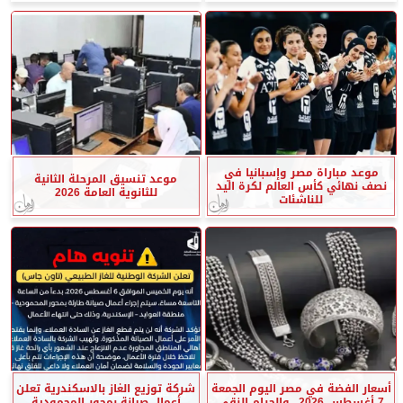
موعد مباراة مصر وإسبانيا في
موعد تنسيق المرحلة الثانية
نصف نهائي كأس العالم لكرة اليد
للثانوية العامة 2026
للناشئات
أسعار الفضة في مصر اليوم الجمعة
شركة توزيع الغاز بالاسكندرية تعلن
7 أغسطس 2026.. والجرام النقي
أعمال صيانة بمحور المحمودية