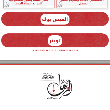
يسجل...
العوايد مساء اليوم
الفيس بوك
تويتر
Tweets by elzmannewseg