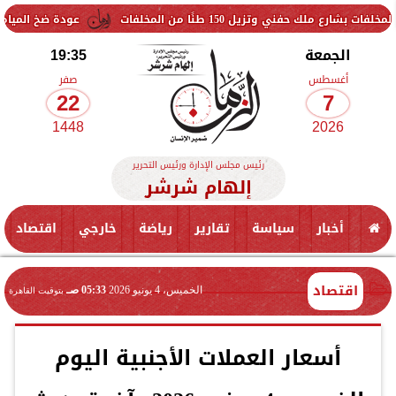
150 طنًا من المخلفات
عودة ضخ المياه تدريجيًا لمناطق ا
الجمعة
19:35
أغسطس
صفر
22
7
1448
2026
رئيس مجلس الإدارة ورئيس التحرير
إلهام شرشر
أخبار
سياسة
تقارير
رياضة
خارجي
اقتصاد
اقتصاد
الخميس، 4 يونيو 2026
05:33 صـ
بتوقيت القاهرة
أسعار العملات الأجنبية اليوم