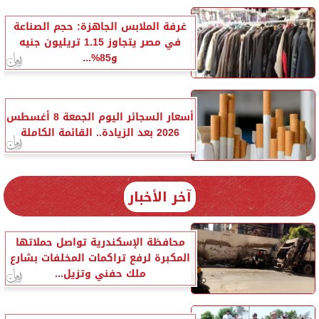
غرفة الملابس الجاهزة: حجم الصناعة
في مصر يتجاوز 1.15 تريليون جنيه
و85%...
أسعار السجائر اليوم الجمعة 8 أغسطس
2026 بعد الزيادة.. القائمة الكاملة
آخر الأخبار
محافظة الإسكندرية تواصل حملاتها
المكبرة لرفع تراكمات المخلفات بشارع
ملك حفني وتزيل...