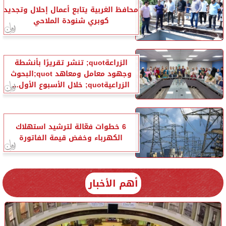
محافظ الغربية يتابع أعمال إحلال وتجديد
كوبري شنودة الملاحي
الزراعةquot; تنشر تقريرًا بأنشطة
وجهود معامل ومعاهد quot;البحوث
الزراعيةquot; خلال الأسبوع الأول...
6 خطوات فعّالة لترشيد استهلاك
الكهرباء وخفض قيمة الفاتورة
أهم الأخبار