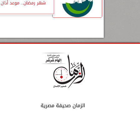
شهر رمضان.. موعد أذان 
الزمان صحيفة مصرية