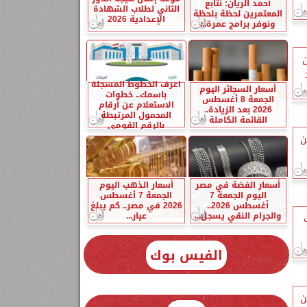
أحمد الريان: نتابع
الثاني لطلاب الشهادة
المعتمرين لحظة بلحظة
الإعدادية 2026
ونوفر برامج عمرة...
ن
اعرف الخطوط المسجلة
أسعار السجائر اليوم
باسمك.. خطوات
الجمعة 8 أغسطس
الاستعلام عن أرقام
2026 بعد الزيادة..
المحمول المرتبطة
القائمة الكاملة
بالرقم القومي
ن
أسعار الفضة في مصر
أسعار الذهب اليوم
اليوم الجمعة 7
الجمعة 7 أغسطس
أغسطس 2026..
2026 في مصر.. كم يبلغ
والجرام النقي يسجل...
عيار...
الفيس بوك
ن