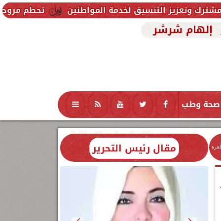
لتنسيق لخدمة المواطنين
تحطم مروحية أثناء مكافحة حر
إلهام شرشر
صحة وطب
تكنولوجيا
منوعات
محافظات
مقال رئيس التحرير
اهرة
نيو 2026..