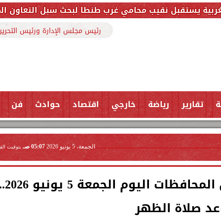
يب محامي غرب طنطا لبحث سبل التعاون المشترك وتعزيز ا
رئيس مجلس الإدارة ورئيس التحرير
ة
تقارير
رياضة
خارجي
اقتصاد
حوادث
فن
الجمعة، 5 يونيو 2026
05:07 صـ
بتوقيت الق
مواقيت الصلاة في عدد من المحافظات اليوم الجمعة 5 يو
د صلاة الظهر