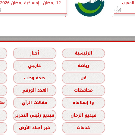
المغرب
12 رمضان.. إمساكية رمضان 2026
الرئيسية
أخبار
رياضة
خارجي
فن
صحة وطب
محافظات
العدد الورقي
وا إسلاماه
مقالات الرأي
مقا
فيديو الزمان
فيديو رئيس التحرير
خدمات
خير أجناد الأرض