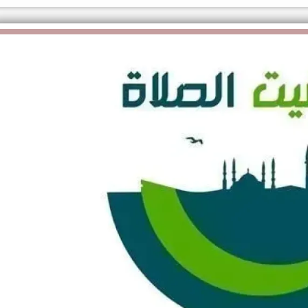
الكاتبة إلهام شرشر تهنئ الرئيس
السيسي بعيد ميلاده وتُشيد بجهوده
إلهام شرشر تكتب: دي مبقتش كورة..
في بناء الدولة
دي سياسة