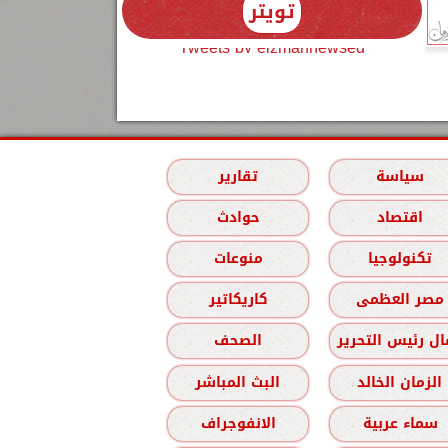
تويتر
Tweets by elzmannewseg
سياسة
تقارير
اقتصاد
حوادث
تكنولوجيا
منوعات
مصر العظمى
كاريكاتير
ل رئيس التحرير
الصحف
الزمان الخالد
البث المباشر
سماء عربية
الانفوجراف