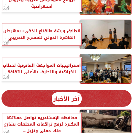
استعراضية
انطلاق ورشة «القناع الذكي» بمهرجان
القاهرة الدولي للمسرح التجريبي
استراتيجيات المواجهة القانونية لخطاب
الكراهية والتطرف بالأعلى للثقافة
آخر الأخبار
محافظة الإسكندرية تواصل حملاتها
المكبرة لرفع تراكمات المخلفات بشارع
ملك حفني وتزيل...