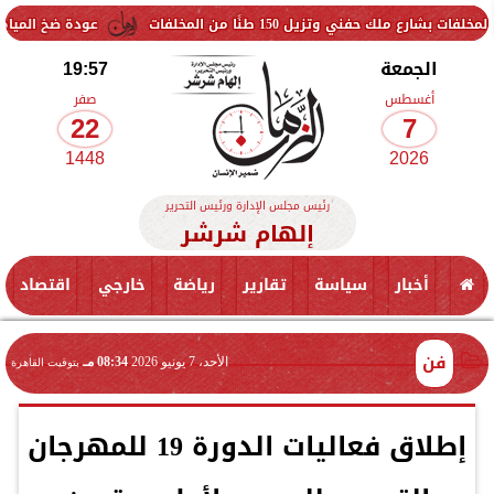
ل 150 طنًا من المخلفات
عودة ضخ المياه تدريجيًا لمناطق
الجمعة
19:57
أغسطس
صفر
22
7
1448
2026
رئيس مجلس الإدارة ورئيس التحرير
إلهام شرشر
أخبار
سياسة
تقارير
رياضة
خارجي
اقتصاد
فن
الأحد، 7 يونيو 2026
08:34 مـ
بتوقيت القاهرة
إطلاق فعاليات الدورة 19 للمهرجان