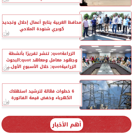
محافظ الغربية يتابع أعمال إحلال وتجديد
كوبري شنودة الملاحي
الزراعةquot; تنشر تقريرًا بأنشطة
وجهود معامل ومعاهد quot;البحوث
الزراعيةquot; خلال الأسبوع الأول...
6 خطوات فعّالة لترشيد استهلاك
الكهرباء وخفض قيمة الفاتورة
أهم الأخبار