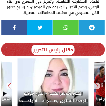
قاعدة المشاركة الثقافية، وتعزيز دور المسرح في بناء
الوعي، ودعم الأجيال الجديدة من المبدعين، وترسيخ حضور
الفن المسرحي في مختلف المحافظات المصرية.
مقال رئيس التحرير
إلهام شرشر تكتب: «الحج» مؤتمر
كورة..
الوحدة السنوى يصــــنع أمـــــــةً واحــــــدةً