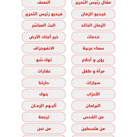
مقال رئيس التحرير
الصحف
فيديو الزمان
فيديو رئيس التحرير
الزمان الخالد
البث المباشر
خدمات
خير أجناد الأرض
سماء عربية
الانفوجراف
رؤى و أحلام
توك شو
مرأة و طفل
عقارات
سيارات
حارتنا
الأحزاب
بنوك
البرلمان
ألبــوم الزمــان
من القدس
ترجمة
من فلسطين
من نحن