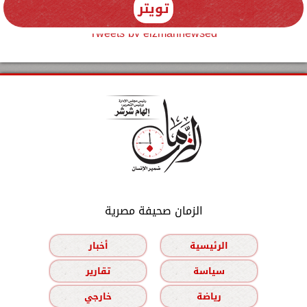
تويتر
Tweets by elzmannewseg
الزمان صحيفة مصرية
الرئيسية
أخبار
سياسة
تقارير
رياضة
خارجي