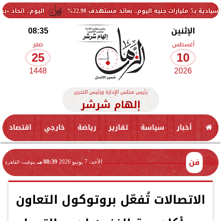
اليوم.. اتحاد «بشبابها» يزور
الإثنين
08:35
أغسطس
صفر
25
10
1448
2026
رئيس مجلس الإدارة ورئيس التحرير
إلهام شرشر
أخبار
سياسة
تقارير
رياضة
خارجي
اقتصاد
فن
الأحد، 7 يونيو 2026
08:39 مـ
بتوقيت القاهرة
الاتصالات تُفعّل بروتوكول التعاون