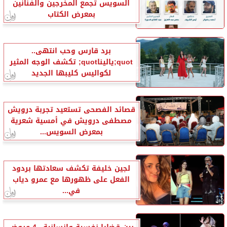
السويس تجمع المخرجين والفنانين
بمعرض الكتاب
برد قارس وحب انتهى..
quot;ياليناquot; تكشف الوجه المثير
لكواليس كليبها الجديد
قصائد الفصحى تستعيد تجربة درويش
مصطفى درويش في أمسية شعرية
بمعرض السويس...
لجين خليفة تكشف سعادتها بردود
الفعل على ظهورها مع عمرو دياب
في...