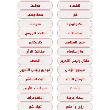
اقتصاد
حوادث
فن
صحة وطب
تكنولوجيا
منوعات
محافظات
العدد الورقي
مصر العظمى
كاريكاتير
وا إسلاماه
مقالات الرأي
مقال رئيس التحرير
الصحف
فيديو الزمان
فيديو رئيس التحرير
الزمان الخالد
البث المباشر
خدمات
خير أجناد الأرض
سماء عربية
الانفوجراف
رؤى و أحلام
توك شو