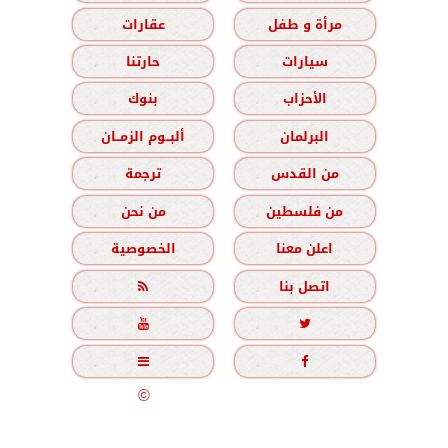
مرأة و طفل
عقارات
سيارات
حارتنا
الأحزاب
بنوك
البرلمان
ألبــوم الزمــان
من القدس
ترجمة
من فلسطين
من نحن
اعلن معنا
الخصوصية
اتصل بنا





جميع الحقوق محفوظة
©