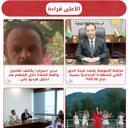
الأعلى قراءة
محافظ المنوفية يعتمد نتيجة الدور
مدير «سيزلر» يكشف تفاصيل
الثاني للشهادة الإعدادية بنسبة
واقعة الصلاة داخل المطعم بعد
نجاح 89.58%
تداول فيديو على...