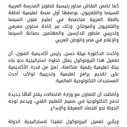
كما تضمن النقاش محاور رئيسية لتطوير المدرسة العربية
للسينما والتلفزيون، بوصفها أول منصة تعليمية ناطقة
باللغة العربية متخصصة في تعليم فنون السينما
والتلفزيون والمونتاج، وذلك عبر إتاحة محتوى معرفي
وتدريبي متطور للدارسين والمهتمين بصناعة السينما
والإعلام في مصر والوطن العربي.
وأكدت الدكتورة نبيلة حسن، رئيس أكاديمية الفنون، أن
تفعيل هذا البروتوكول يمثل خطوة استراتيجية نحو بناء
بيئة تعليمية رقمية متكاملة، تعزز من قدرة الأكاديمية
على تقديم برامج تعليمية وتدريبية تواكب أحدث
المستجدات التكنولوجية العالمية.
وأضافت أن التعاون مع وزارة الاتصالات يفتح آفاقًا جديدة
لدمج التكنولوجيا في صميم التعليم الفني، ويدعم توجه
الدولة نحو اقتصاد المعرفة والإبداع.
ويأتي تفعيل البروتوكول تنفيذا لاستراتيجية الدولة