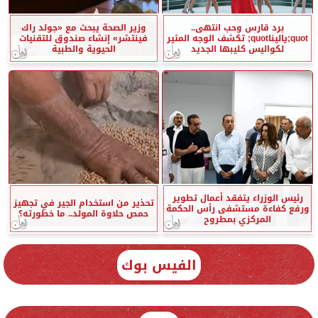
برد قارس وحب انتهى..
وزير الصحة يبحث مع «جولد راك
quot;ياليناquot; تكشف الوجه المثير
فينتشر» إنشاء صندوق للتقنيات
لكواليس كليبها الجديد
الحيوية والطبية
رئيس الوزراء يتفقد أعمال تطوير
تحذير من استخدام الجير في تجهيز
ورفع كفاءة مستشفى رأس الحكمة
حمص حلاوة المولد.. ما خطورته؟
المركزي بمطروح
الفيس بوك