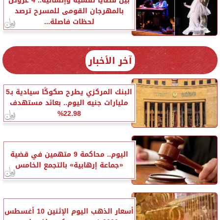
بين قضايا نفسية وإنسانية.. 4 عروض
بالمهرجان القومى للمسرح ترصد
لحظات فاصلة...
آخر الأخبار
البنك المركزي يطرح صكوكًا سيادية بـ5
مليارات جنيه اليوم.. بعائد مستهدف
22.98%
اليوم.. محاكمة 9 متهمين في قضية
«جماعة إرهابية» بالتجمع الخامس
أسعار الذهب اليوم الإثنين 10 أغسطس