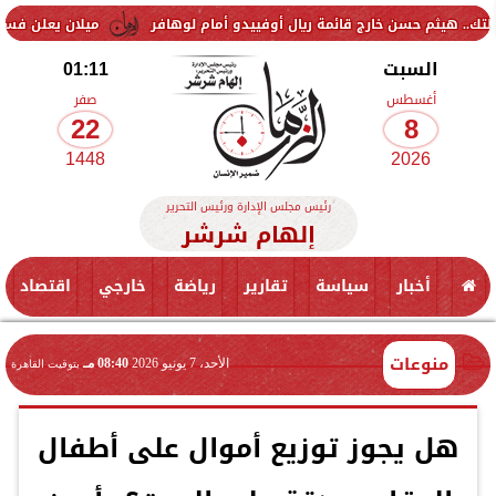
حسن خارج قائمة ريال أوفييدو أمام لوهافر
ميلان يعلن فسخ عقد إسماعيل
السبت
01:11
أغسطس
صفر
22
8
1448
2026
رئيس مجلس الإدارة ورئيس التحرير
إلهام شرشر
أخبار
سياسة
تقارير
رياضة
خارجي
اقتصاد
منوعات
الأحد، 7 يونيو 2026
08:40 مـ
بتوقيت القاهرة
هل يجوز توزيع أموال على أطفال