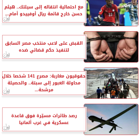
مع احتمالية انتقاله إلى سيلتك.. هيثم
حسن خارج قائمة ريال أوفييدو أمام...
القبض على لاعب منتخب مصر السابق
لتنفيذ حكم قضائي ضده
حقوقيون مغاربة: مصرع 141 شخصا خلال
محاولة العبور إلى سبتة.. والحصيلة
مرشحة...
رصد طائرات مسيّرة فوق قاعدة
عسكرية في غرب ألمانيا