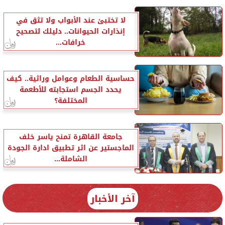
لا تختبئ عند الأبواب ولا تثق في
إنذارات الحيوانات.. دليلك لتصحيح
خرافات...
حساسية الطعام وعوامل وراثية.. كيف
يحدد الجسم استجابته للأطعمة
المختلفة؟
جامعة القاهرة تمنح ياسر خلف
الماجستير عن اثر تطبيق ادارة الجودة
الشاملة...
آخر الأخبار