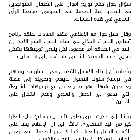
سؤال حول حكم توزيع أموال على الأطفال المتواجدين
في المقابر بنية الصدقة على المتوفى، موضحًا الرأي
الشرعي في هذه المسألة.
وقال خلال حوار مع الإعلامي مهند السادات بحلقة برنامج
"فتاوى الناس"، المذاع على قناة الناس، اليوم الأحد، إن
النية في الصدقة أمر محمود، لكن ينبغي توجيهها بشكل
صحيح يحقق المقصد الشرعي ولا يؤدي إلى آثار سلبية.
وأضاف أن إعطاء الأموال للأطفال في المقابر قد يساهم
في ترسيخ سلوك التسول لديهم، وتحويله إلى مهنة
يعتمدون عليها، وهو ما يتعارض مع توجيهات الشريعة
التي تدعو إلى العمل والسعي وعدم الاتكال على
الآخرين.
وأشار إلى حديث النبي صلى الله عليه وسلم: «اليد العليا
خير من اليد السفلى»، لافتًا إلى أن الإسلام يحث على
الكسب الحلال والعمل، كما لا تجوز الصدقة –في بعض
الحالات– لمن كان قادرًا على العمل والكسب.