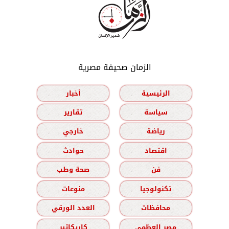
الزمان صحيفة مصرية
الرئيسية
أخبار
سياسة
تقارير
رياضة
خارجي
اقتصاد
حوادث
فن
صحة وطب
تكنولوجيا
منوعات
محافظات
العدد الورقي
مصر العظمى
كاريكاتير