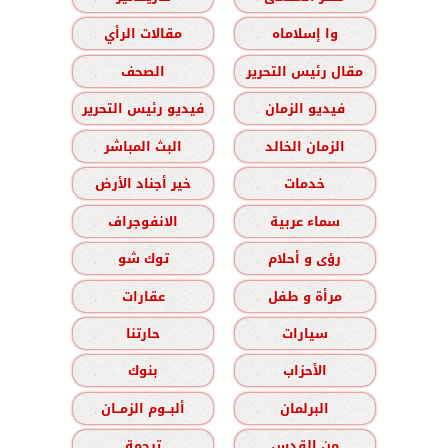
وا إسلاماه
مقالات الرأي
مقال رئيس التحرير
الصحف
فيديو الزمان
فيديو رئيس التحرير
الزمان الخالد
البث المباشر
خدمات
خير أجناد الأرض
سماء عربية
الانفوجراف
رؤى و أحلام
توك شو
مرأة و طفل
عقارات
سيارات
حارتنا
الأحزاب
بنوك
البرلمان
ألبــوم الزمــان
من القدس
ترجمة