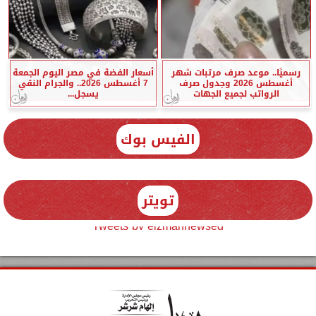
رسميًا.. موعد صرف مرتبات شهر
أسعار الفضة في مصر اليوم الجمعة
أغسطس 2026 وجدول صرف
7 أغسطس 2026.. والجرام النقي
الرواتب لجميع الجهات
يسجل...
الفيس بوك
تويتر
Tweets by elzmannewseg