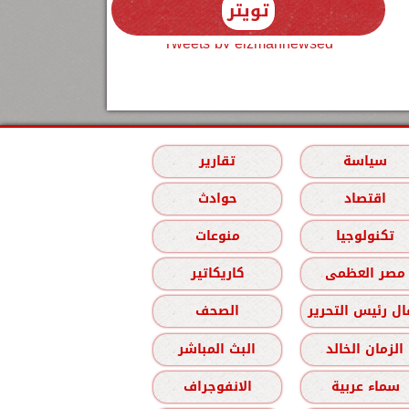
تويتر
Tweets by elzmannewseg
سياسة
تقارير
اقتصاد
حوادث
تكنولوجيا
منوعات
مصر العظمى
كاريكاتير
ل رئيس التحرير
الصحف
الزمان الخالد
البث المباشر
سماء عربية
الانفوجراف