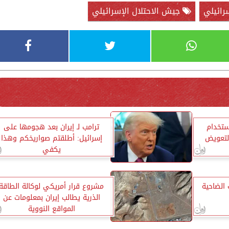
رائيلي
جيش الاحتلال الإسرائيلي
ستخدام
ترامب لـ إيران بعد هجومها على
 لتعويض
إسرائيل: أطلقتم صواريخكم وهذا
يكفي
الضاحية
مشروع قرار أمريكي لوكالة الطاقة
الذرية يطالب إيران بمعلومات عن
المواقع النووية