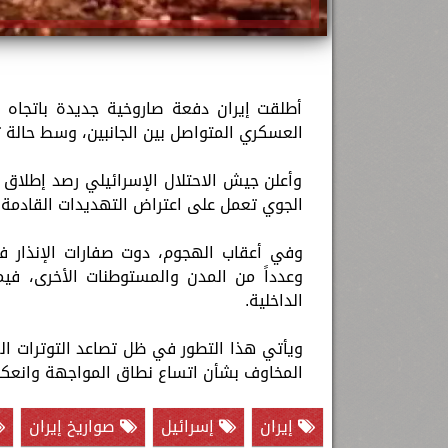
أطلقت إيران دفعة صاروخية جديدة باتجاه إس
العسكري المتواصل بين الجانبين، وسط حالة 
وأعلن جيش الاحتلال الإسرائيلي رصد إطلاق صو
الجوي تعمل على اعتراض التهديدات القادمة 
وفي أعقاب الهجوم، دوت صفارات الإنذار 
وعدداً من المدن والمستوطنات الأخرى، فيم
الداخلية.
ويأتي هذا التطور في ظل تصاعد التوترات الع
المخاوف بشأن اتساع نطاق المواجهة وانعكا
إيران
إسرائيل
صواريخ إيران