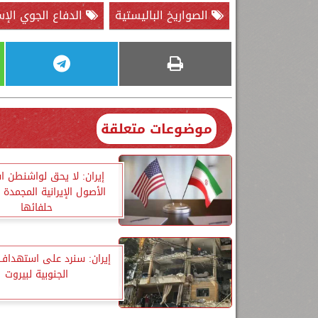
الصواريخ الباليستية
الدفاع الجوي الإس
موضوعات متعلقة
إيران: لا يحق لواشنطن ا
الأصول الإيرانية المجمدة
حلفائها
إيران: سنرد على استهداف 
الجنوبية لبيروت