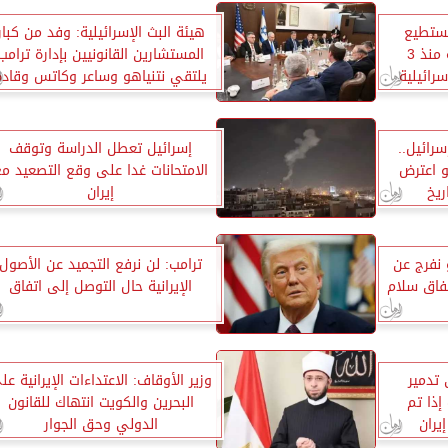
 نستطيع
هيئة البث الإسرائيلية: وفد من كبار
الوصول للأراضي الزراعية منذ 3
المستشارين القانونيين بإدارة ترامب
رائيلية
يلتقي نتنياهو وساعر وكاتس وقادة
بالجيش
رائيل..
إسرائيل تعطل الدراسة وتوقف
و اعترض
الامتحانات غدا على وقع التصعيد م
ريخ
إيران
 نفرج عن
ترامب: لن نرفع التجميد عن الأصول
اتفاق سلام
الإيرانية حال التوصل إلى اتفاق
تدمير
وزير الأوقاف: الاعتداءات الإيرانية عل
إذا تم
البحرين والكويت انتهاك للقانون
يران
الدولي وحق الجوار