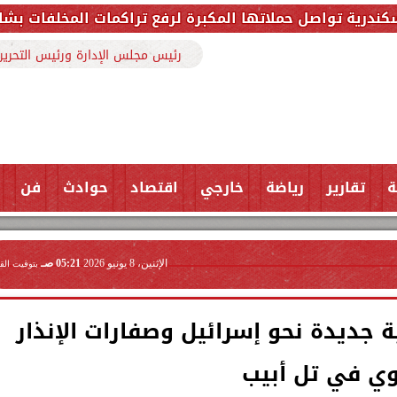
مكبرة لرفع تراكمات المخلفات بشارع ملك حفني وتزيل 150 طنًا من المخل
رئيس مجلس الإدارة ورئيس التحرير
ة
تقارير
رياضة
خارجي
اقتصاد
حوادث
فن
الإثنين، 8 يونيو 2026
05:21 صـ
بتوقيت الق
 جديدة نحو إسرائيل وصفارات الإنذار
ي في تل أبيب