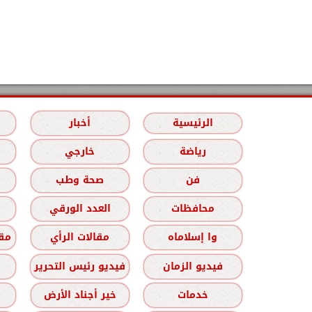
الرئيسية
أخبار
رياضة
خارجي
فن
صحة وطب
محافظات
العدد الورقي
وا إسلاماه
مقالات الرأي
مقا
فيديو الزمان
فيديو رئيس التحرير
خدمات
خير أجناد الأرض