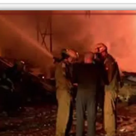
الكاتبة إلهام شرشر تهنئ الرئيس
السيسي بعيد ميلاده وتُشيد بجهوده
إلهام شرشر تكتب: دي مبقتش كورة..
في بناء الدولة
دي سياسة