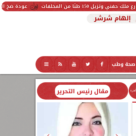
فات
عودة ضخ المياه تدريجيًا لمناط
إلهام شرشر
صحة وطب
تكنولوجيا
منوعات
محافظات
مقال رئيس التحرير
اهرة