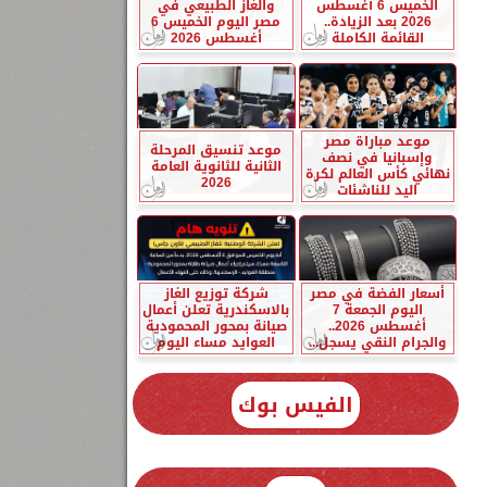
الخميس 6 أغسطس
والغاز الطبيعي في
2026 بعد الزيادة..
مصر اليوم الخميس 6
القائمة الكاملة
أغسطس 2026
موعد مباراة مصر
موعد تنسيق المرحلة
وإسبانيا في نصف
الثانية للثانوية العامة
نهائي كأس العالم لكرة
2026
اليد للناشئات
أسعار الفضة في مصر
شركة توزيع الغاز
اليوم الجمعة 7
بالاسكندرية تعلن أعمال
أغسطس 2026..
صيانة بمحور المحمودية
والجرام النقي يسجل...
العوايد مساء اليوم
الفيس بوك