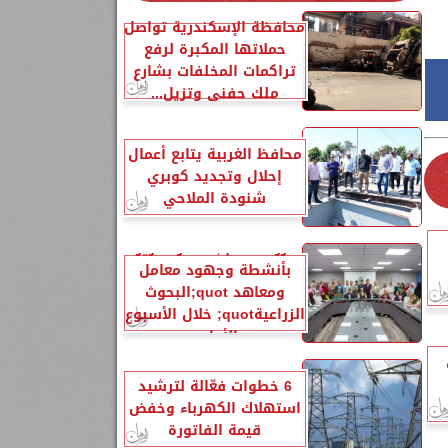
محافظة الإسكندرية تواصل
حملاتها المكبرة لرفع
تراكمات المخلفات بشارع
ملك حفني وتزيل...
محافظ الغربية يتابع أعمال
إحلال وتجديد كوبري
شنودة الملاحي
الزراعةquot; تنشر تقريرًا
بأنشطة وجهود معامل
ومعاهد quot;البحوث
الزراعيةquot; خلال الأسبوع
الأول...
6 خطوات فعّالة لترشيد
استهلاك الكهرباء وخفض
قيمة الفاتورة