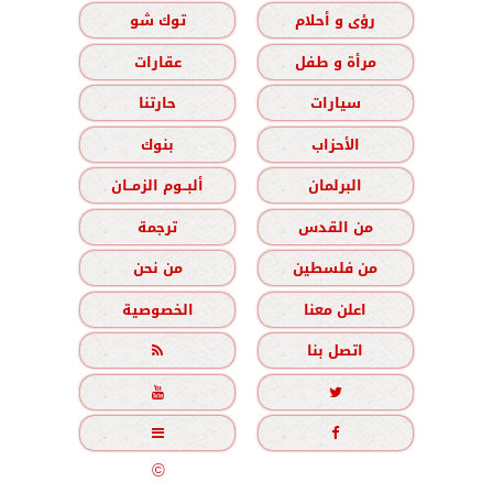
رؤى و أحلام
توك شو
مرأة و طفل
عقارات
سيارات
حارتنا
الأحزاب
بنوك
البرلمان
ألبــوم الزمــان
من القدس
ترجمة
من فلسطين
من نحن
اعلن معنا
الخصوصية
اتصل بنا





جميع الحقوق محفوظة
©