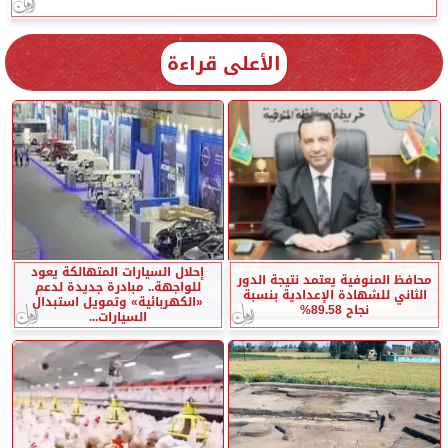
الأعلى قراءة
إحلال السيارات المتهالكة يعود
محافظ المنوفية يعتمد نتيجة الدور
للواجهة.. مبادرة جديدة لدعم
الثاني للشهادة الإعدادية بنسبة
«الكهربائية» وتمويل استبدال
نجاح 89.58%
السيارات...