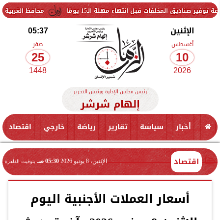
فات قبل انتهاء مهلة الـ15 يومًا
محافظ الغربية يتفقد حزمة من 
الإثنين
05:37
أغسطس
صفر
25
10
1448
2026
رئيس مجلس الإدارة ورئيس التحرير
إلهام شرشر
أخبار
سياسة
تقارير
رياضة
خارجي
اقتصاد
اقتصاد
الإثنين، 8 يونيو 2026
05:30 صـ
بتوقيت القاهرة
أسعار العملات الأجنبية اليوم