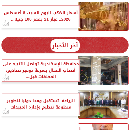
أسعار الذهب اليوم السبت 8 أغسطس
2026.. عيار 21 يقفز 100 جنيه...
آخر الأخبار
محافظة الإسكندرية تواصل التنبيه على
أصحاب المحال بسرعة توفير صناديق
المخلفات قبل...
الزراعة: تستقبل وفدا دوليا لتطوير
منظومة تنظيم وإدارة المبيدات