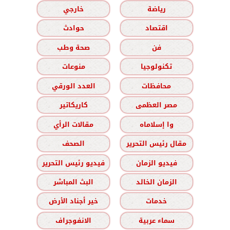
رياضة
خارجي
اقتصاد
حوادث
فن
صحة وطب
تكنولوجيا
منوعات
محافظات
العدد الورقي
مصر العظمى
كاريكاتير
وا إسلاماه
مقالات الرأي
مقال رئيس التحرير
الصحف
فيديو الزمان
فيديو رئيس التحرير
الزمان الخالد
البث المباشر
خدمات
خير أجناد الأرض
سماء عربية
الانفوجراف