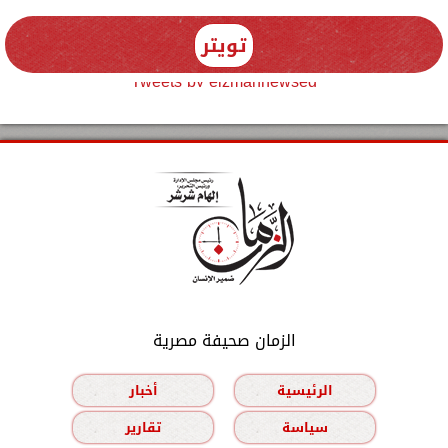
تويتر
Tweets by elzmannewseg
الزمان صحيفة مصرية
الرئيسية
أخبار
سياسة
تقارير