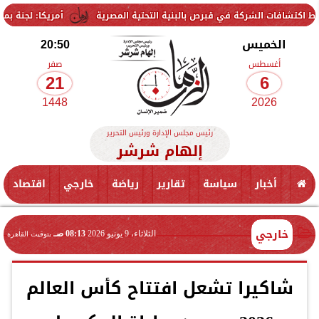
شركة في قبرص بالبنية التحتية المصرية
أمريكا: لجنة بمجلس الشيوخ تح
الخميس
20:50
أغسطس
صفر
21
6
1448
2026
رئيس مجلس الإدارة ورئيس التحرير
إلهام شرشر
أخبار
سياسة
تقارير
رياضة
خارجي
اقتصاد
خارجي
الثلاثاء، 9 يونيو 2026
08:13 صـ
بتوقيت القاهرة
شاكيرا تشعل افتتاح كأس العالم