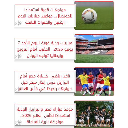
مواجهات قوية استعدادا
للمونديال.. مواعيد مباريات اليوم
الإثنين والقنوات الناقلة
مباريات ودية قوية اليوم الأحد 7
يونيو 2026.. المغرب أمام النرويج
وإيطاليا تواجه اليونان
ناقد رياضي: خسارة مصر أمام
البرازيل جرس إنذار مبكر قبل
مواجهة بلجيكا في كأس العالم
2026
موعد مباراة مصر والبرازيل الودية
استعدادًا لكأس العالم 2026..
مواجهة نارية للفراعنة