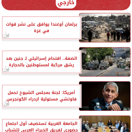
خارجي
برلمان أوغندا يوافق على نشر قوات
في غزة
الضفة.. اقتحام إسرائيلي لـ جنين بعد
رشق مركبة لمستوطنين بالحجارة
أمريكا: لجنة بمجلس الشيوخ تحمل
فاوتشي مسئولية ازدراء الكونجرس
الجامعة العربية تستضيف أول اجتماع
حضوري لفريق الخبراء العربي للشباب