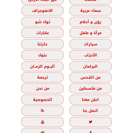
سماء عربية
الانفوجراف
رؤى و أحلام
توك شو
مرأة و طفل
عقارات
سيارات
حارتنا
الأحزاب
بنوك
البرلمان
ألبــوم الزمــان
من القدس
ترجمة
من فلسطين
من نحن
اعلن معنا
الخصوصية
اتصل بنا




