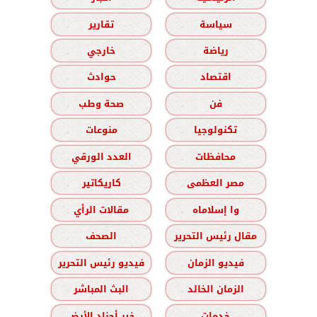
سياسة
تقارير
رياضة
خارجي
اقتصاد
حوادث
فن
صحة وطب
تكنولوجيا
منوعات
محافظات
العدد الورقي
مصر العظمى
كاريكاتير
وا إسلاماه
مقالات الرأي
مقال رئيس التحرير
الصحف
فيديو الزمان
فيديو رئيس التحرير
الزمان الخالد
البث المباشر
خدمات
خير أجناد الأرض