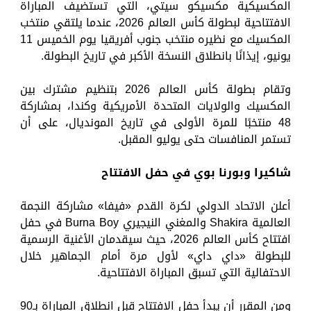
المكسيكية مكسيكو سيتي، التي تستضيف المباراة
الافتتاحية لبطولة كأس العالم 2026، عندما يلتقي منتخب
المكسيك مع نظيره منتخب جنوب أفريقيا يوم الخميس 11
يونيو، إيذانًا بانطلاق النسخة الأكبر في تاريخ البطولة.
وتقام بطولة كأس العالم 2026 بتنظيم مشترك بين
المكسيك والولايات المتحدة الأمريكية وكندا، بمشاركة
48 منتخبًا للمرة الأولى في تاريخ المونديال، على أن
تستمر المنافسات حتى يوليو المقبل.
شاكيرا وبورنا بوي في حفل الافتتاح
أعلن الاتحاد الدولي لكرة القدم «فيفا» مشاركة النجمة
العالمية Shakira والمغني النيجيري Burna Boy في حفل
افتتاح كأس العالم 2026، حيث سيقدمان الأغنية الرسمية
للبطولة «داي داي» لأول مرة أمام الجماهير خلال
الاحتفالية التي تسبق المباراة الافتتاحية.
ومن المقرر أن يبدأ حفل الافتتاح قبل انطلاق المباراة بـ90