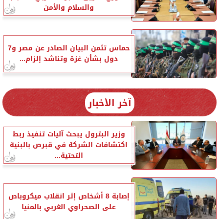
والسلام والأمن
حماس تثمن البيان الصادر عن مصر و7
دول بشأن غزة وتناشد إلزام...
آخر الأخبار
وزير البترول يبحث آليات تنفيذ ربط
اكتشافات الشركة في قبرص بالبنية
التحتية...
إصابة 8 أشخاص إثر انقلاب ميكروباص
على الصحراوي الغربي بالمنيا