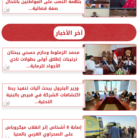
بتهمة النصب على المواطنين بانتحال
صفة قضائية...
آخر الأخبار
محمد الزملوط وحازم حسني يبحثان
ترتيبات إطلاق أولى بطولات نادي
الأجواد للرماية...
وزير البترول يبحث آليات تنفيذ ربط
اكتشافات الشركة في قبرص بالبنية
التحتية...
إصابة 8 أشخاص إثر انقلاب ميكروباص
على الصحراوي الغربي بالمنيا