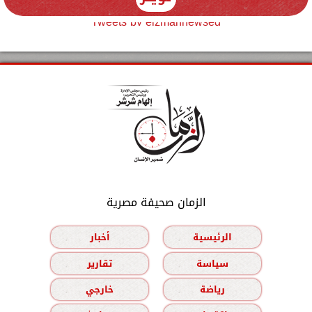
Tweets by elzmannewseg
الزمان صحيفة مصرية
الرئيسية
أخبار
سياسة
تقارير
رياضة
خارجي