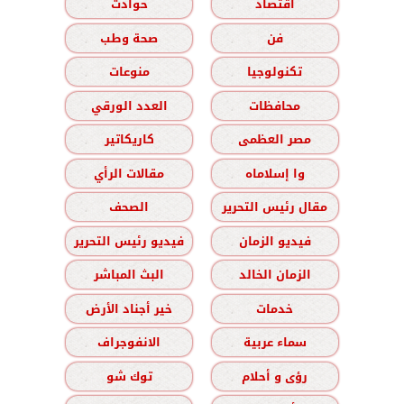
اقتصاد
حوادث
فن
صحة وطب
تكنولوجيا
منوعات
محافظات
العدد الورقي
مصر العظمى
كاريكاتير
وا إسلاماه
مقالات الرأي
مقال رئيس التحرير
الصحف
فيديو الزمان
فيديو رئيس التحرير
الزمان الخالد
البث المباشر
خدمات
خير أجناد الأرض
سماء عربية
الانفوجراف
رؤى و أحلام
توك شو