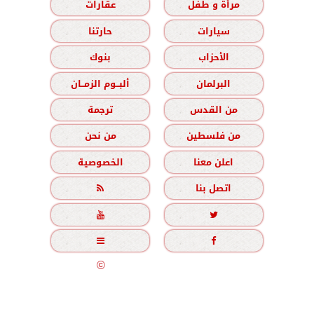
مرأة و طفل
عقارات
سيارات
حارتنا
الأحزاب
بنوك
البرلمان
ألبــوم الزمــان
من القدس
ترجمة
من فلسطين
من نحن
اعلن معنا
الخصوصية
اتصل بنا





جميع الحقوق محفوظة
©
2020 - 2026 - الزمان