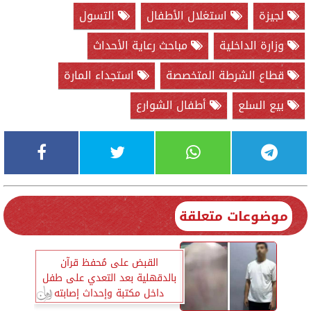
لجيزة
استغلال الأطفال
التسول
وزارة الداخلية
مباحث رعاية الأحداث
قطاع الشرطة المتخصصة
استجداء المارة
بيع السلع
أطفال الشوارع
موضوعات متعلقة
القبض على مُحفظ قرآن
بالدقهلية بعد التعدي على طفل
داخل مكتبة وإحداث إصابته