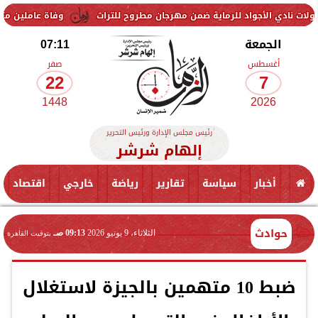
واد للرماية ضمن مهرجان مطروح للتراث
وفاة عاملين متأثرين بإصابتهما 
الجمعة
07:11
أغسطس
صفر
22
7
1448
2026
رئيس مجلس الإدارة ورئيس التحرير
إلهام شرشر
أخبار
سياسة
تقارير
رياضة
خارجي
اقتصاد
حوادث
الثلاثاء، 9 يونيو 2026
09:13 صـ
بتوقيت القاهرة
ضبط 10 متهمين بالجيزة لاستغلال