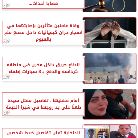
قضايا أحداث...
وفاة عاملين متأثرين بإصابتهما في
انفجار خزان كيميائيات داخل مصنع ملح
بالفيوم
اندلاع حريق داخل مخزن في منطقة
كرداسة والدفع بـ 8 سيارات إطفاء
أمام طفليها.. تفاصيل مقتل سيدة
طعنًا على يد زوجها في شبرا الخيمة
الداخلية تعلن تفاصيل ضبط شخصين