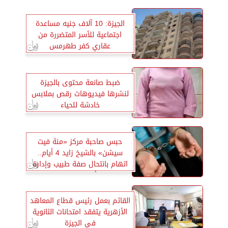
الجيزة: 10 آلاف جنيه مساعدة
اجتماعية للأسر المتضررة من
عقاري كفر طهرمس
ضبط صانعة محتوى بالجيزة
لنشرها فيديوهات رقص بملابس
خادشة للحياء
حبس صاحبة مركز «منة فيت
سيشن» بالشيخ زايد 4 أيام..
اتهام بانتحال صفة طبيب وإدارة
منشأة بدون ترخيص
القائم بعمل رئيس قطاع المعاهد
الأزهرية يتفقد امتحانات الثانوية
في الجيزة