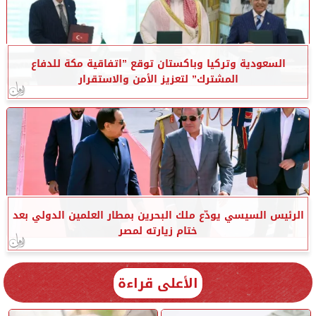
السعودية وتركيا وباكستان توقع ”اتفاقية مكة للدفاع
المشترك” لتعزيز الأمن والاستقرار
الرئيس السيسي يودّع ملك البحرين بمطار العلمين الدولي بعد
ختام زيارته لمصر
الأعلى قراءة