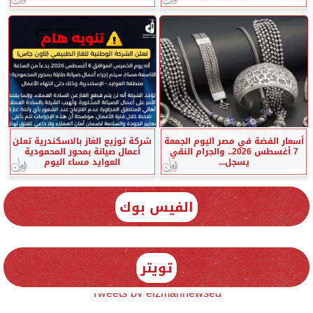
أسعار الفضة في مصر اليوم الجمعة
شركة توزيع الغاز بالاسكندرية تعلن
7 أغسطس 2026.. والجرام النقي
أعمال صيانة بمحور المحمودية
يسجل...
العوايد مساء اليوم
الفيس بوك
تويتر
Tweets by elzmannewseg