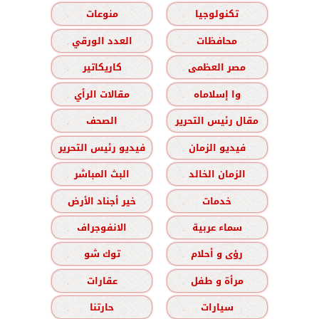
تكنولوجيا
منوعات
محافظات
العدد الورقي
مصر العظمى
كاريكاتير
وا إسلاماه
مقالات الرأي
مقال رئيس التحرير
الصحف
فيديو الزمان
فيديو رئيس التحرير
الزمان الخالد
البث المباشر
خدمات
خير أجناد الأرض
سماء عربية
الانفوجراف
رؤى و أحلام
توك شو
مرأة و طفل
عقارات
سيارات
حارتنا