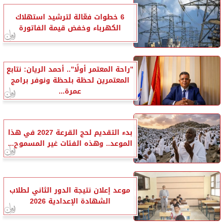
6 خطوات فعّالة لترشيد استهلاك
الكهرباء وخفض قيمة الفاتورة
”راحة المعتمر أولًا”.. أحمد الريان: نتابع
المعتمرين لحظة بلحظة ونوفر برامج
عمرة...
بدء التقديم لحج القرعة 2027 في هذا
الموعد.. وهذه الفئات غير المسموح...
موعد إعلان نتيجة الدور الثاني لطلاب
الشهادة الإعدادية 2026