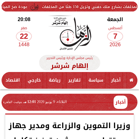
زيل 150 طنًا من المخلفات
عودة ضخ المياه تدريجيًا لمناط
الجمعة
20:08
أغسطس
صفر
22
7
1448
2026
رئيس مجلس الإدارة ورئيس التحرير
إلهام شرشر
أخبار
سياسة
تقارير
رياضة
خارجي
اقتصاد
أخبار
الثلاثاء، 9 يونيو 2026
12:01 مـ
بتوقيت القاهرة
وزيرا التموين والزراعة ومدير جهاز