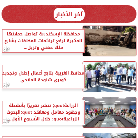
آخر الأخبار
محافظة الإسكندرية تواصل حملاتها
المكبرة لرفع تراكمات المخلفات بشارع
ملك حفني وتزيل...
محافظ الغربية يتابع أعمال إحلال وتجديد
كوبري شنودة الملاحي
الزراعةquot; تنشر تقريرًا بأنشطة
وجهود معامل ومعاهد quot;البحوث
الزراعيةquot; خلال الأسبوع الأول...