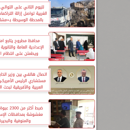
لليوم الثاني على التوالي.
الغربية تواصل إزالة التراكمات
بالمحطة الوسيطة بـ«مش
بسيون
محافظ مطروح يتابع امت
الإعدادية العامة والثانوية 
ويطمئن على انتظام ال
اتصال هاتفي بين وزير الخار
مستشاري الرئيس الأمريكي
العربية والأفريقية لبحث ا
الإقليمية
ضبط أكثر من 
مغشوشة بمحافظات الإسم
والمنوفية والبحيرة