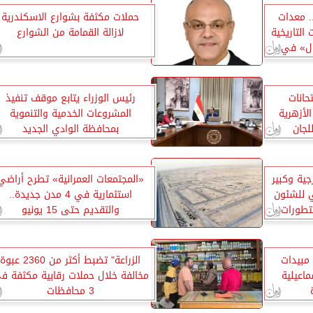
. معدات
حملات مكثفة بشوارع الاسكندرية
 التاريخية
لازالة القمامة من الشوارع
ال» في
حانات
رئيس الوزراء يتابع موقف تنفيذ
الأزهرية
المشروعات الخدمية والتنموية
لجان
بمحافظة الوادي الجديد
جية وكبير
«المجتمعات العمرانية» تطرح أراضي
 للشئون
استثمارية في 4 مدن جديدة..
لتطورات
والتقديم حتى 15 يونيو
2300 عبوة مبيدات
الزراعة" تضبط أكثر من 2360 عبوة
اعيلية
مخالفة خلال حملات رقابية مكثفة ف
3 محافظات