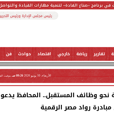
القادة» لتنمية مهارات القيادة والتواصل الفعال لأعضاء ا
رئيس مجلس الإدارة ورئيس التحرير
ة
تقارير
رياضة
خارجي
اقتصاد
حوادث
فن
الأربعاء، 10 يونيو 2026
09:26 صـ
بتوقيت الق
 نحو وظائف المستقبل.. المحافظ يدعو
بادرة رواد مصر الرقمية