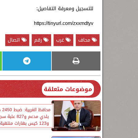
للتسجيل ومعرفة التفاصيل:
https://tinyurl.com/zxxmdtyv
محاف
غرب
رقم
اتصال
موضوعات متعلقة
محاف
بلدي مدعم و827 ع
و123 كيس بهارات منتهية الصلاحية