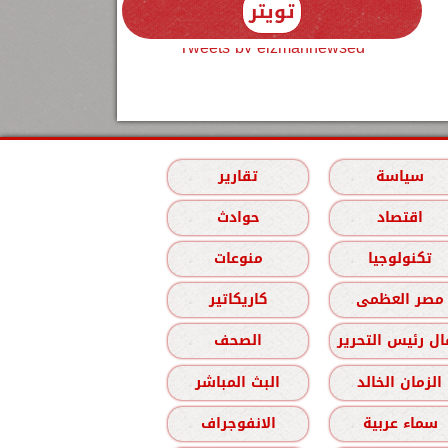
تويتر
Tweets by elzmannewseg
سياسة
تقارير
اقتصاد
حوادث
تكنولوجيا
منوعات
مصر العظمى
كاريكاتير
ل رئيس التحرير
الصحف
الزمان الخالد
البث المباشر
سماء عربية
الانفوجراف