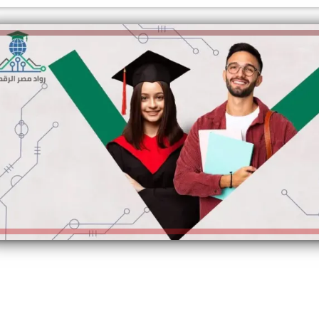
الكاتبة إلهام شرشر تهنئ الرئيس
السيسي بعيد ميلاده وتُشيد بجهوده
إلهام شرشر تكتب: دي مبقتش كورة..
في بناء الدولة
دي سياسة