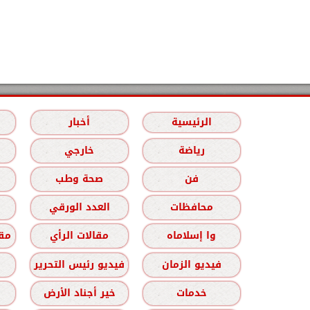
الرئيسية
أخبار
رياضة
خارجي
فن
صحة وطب
محافظات
العدد الورقي
وا إسلاماه
مقالات الرأي
مقا
فيديو الزمان
فيديو رئيس التحرير
خدمات
خير أجناد الأرض