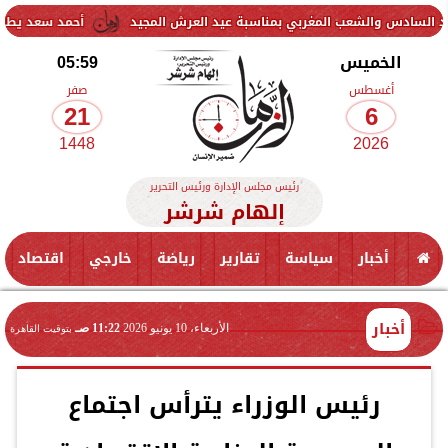
ب المغربي بمناسبة عيد العرش المجيد
أحمد سعد يطلق «الألبوم الإلكت
الخميس
05:59
أغسطس
صفر
21
6
1448
2026
رئيس مجلس الإدارة ورئيس التحرير
إلهام شرشر
أخبار
سياسة
تقارير
رياضة
خارجي
اقتصاد
أخبار
الأربعاء، 10 يونيو 2026
11:22 صـ
بتوقيت القاهرة
رئيس الوزراء يترأس اجتماع