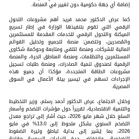
إضافة أي جهة حكومية دون تغيير في المنصة.
كما عرض الدكتور محمد فريد أهم مشروعات التحول
الرقمي التي تقوم بتنفيذها الوزارة في إطار تسريع
الميكنة والتحول الرقمي للخدمات المقدمة للمستثمرين
والمُصدرين، وتتضمن: منصة لتجميع وتحليل القوائم
المالية للشركات، ومنصة لتلقي ومتابعة وحوكمة شكاوى
المستثمرين والتظلمات، ومنصة المناطق الحرة، والمنصة
الرقمية لصندوق تنمية الصادرات، ومنصة طلبات تسجيل
مشروعات الطاقة المتجددة، مؤكدًا أن جميع هذه
الإجراءات تسهم في تيسير بيئة الأعمال في السوق
المصرية.
وخلال الاجتماع، عرض الدكتور أحمد رستم، وزير التخطيط
والتنمية الاقتصادية، تقريراً حول مؤشرات التضخم وأسعار
السلع خلال شهر مايو 2026، حيث أشار إلى تراجع معدل
التضخم السنوي بشكل ملحوظ إلى 13.0% في مايو
2026، بما يُشير إلى بداية تباطؤ وتيرة الضغوط
التضخمية، وانخفاض حدة الزيادات السعرية مقارنة