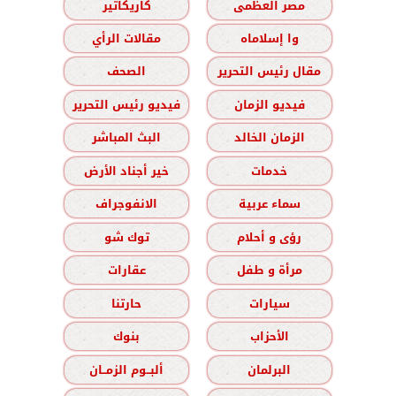
مصر العظمى
كاريكاتير
وا إسلاماه
مقالات الرأي
مقال رئيس التحرير
الصحف
فيديو الزمان
فيديو رئيس التحرير
الزمان الخالد
البث المباشر
خدمات
خير أجناد الأرض
سماء عربية
الانفوجراف
رؤى و أحلام
توك شو
مرأة و طفل
عقارات
سيارات
حارتنا
الأحزاب
بنوك
البرلمان
ألبــوم الزمــان