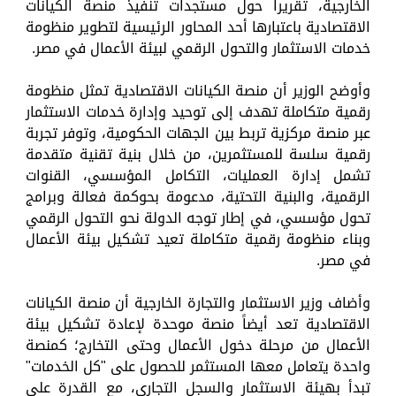
الخارجية، تقريراً حول مستجدات تنفيذ منصة الكيانات
الاقتصادية باعتبارها أحد المحاور الرئيسية لتطوير منظومة
خدمات الاستثمار والتحول الرقمي لبيئة الأعمال في مصر.
وأوضح الوزير أن منصة الكيانات الاقتصادية تمثل منظومة
رقمية متكاملة تهدف إلى توحيد وإدارة خدمات الاستثمار
عبر منصة مركزية تربط بين الجهات الحكومية، وتوفر تجربة
رقمية سلسة للمستثمرين، من خلال بنية تقنية متقدمة
تشمل إدارة العمليات، التكامل المؤسسي، القنوات
الرقمية، والبنية التحتية، مدعومة بحوكمة فعالة وبرامج
تحول مؤسسي، في إطار توجه الدولة نحو التحول الرقمي
وبناء منظومة رقمية متكاملة تعيد تشكيل بيئة الأعمال
في مصر.
وأضاف وزير الاستثمار والتجارة الخارجية أن منصة الكيانات
الاقتصادية تعد أيضاً منصة موحدة لإعادة تشكيل بيئة
الأعمال من مرحلة دخول الأعمال وحتى التخارج؛ كمنصة
واحدة يتعامل معها المستثمر للحصول على "كل الخدمات"
تبدأ بهيئة الاستثمار والسجل التجاري، مع القدرة على