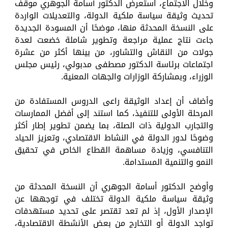
وخلال الاجتماع، استعرض الدكتور أسامة الجوهري موقف
تحديث وثيقة سياسة ملكية الدولة، والتعديلات الواردة
على النسخة المحدثة منها، موضحًا أن المسودة الجديدة
جاءت نتاج عملية مراجعة وتطوير شاملة خضعت لعدة
جولات من النقاش والتشاور، من بينها أكثر من عشرة
اجتماعات برئاسة الدكتور مصطفى مدبولي، رئيس مجلس
الوزراء، وبمشاركة الوزارات والجهات المعنية.
وأضاف أن إعداد الوثيقة راعى الدروس المستفادة من
المرحلة الأولى للتنفيذ، كما استند إلى أفضل الممارسات
والتجارب الدولية ذات الصلة، بما يضمن تطوير إطار أكثر
وضوحًا لدور الدولة في النشاط الاقتصادي، وتعزيز الحياد
التنافسي، وزيادة مساهمة القطاع الخاص في تحقيق
النمو والتنمية المستدامة.
وأوضح الدكتور أسامة الجوهري أن النسخة المحدثة من
وثيقة سياسة ملكية الدولة تختلف في توجهها عن
الإصدار الأول، إذ لم تعد تقتصر على تحديد مستهدفات
تواجد الدولة أو التخارج من بعض الأنشطة الاقتصادية،