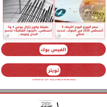
سعر اليورو اليوم الأربعاء 5
حقيقة وقوع زلزال يومي 4 و5
أغسطس 2026 في البنوك.. تحديث
أغسطس.. «البحوث الفلكية» تحسم
لحظي
الجدل وتوجه...
الفيس بوك
تويتر
Tweets by elzmannewseg