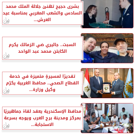
بشرى حجيج تهنئ جلالة الملك محمد
السادس والشعب المغربي بمناسبة عيد
العرش...
السبت.. جاليري ضي الزمالك يكرم
الكابتن محمد عبد الواحد
تقديرًا لمسيرةٍ متميزة في خدمة
القطاع الصحي.. محافظ الغربية يكرّم
وكيل وزارة...
محافظ الإسكندرية يعقد لقاءً جماهيريًا
بمركز ومدينة برج العرب ويوجه بسرعة
الاستجابة...