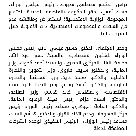
ترأس الدكتور مصطفى مدبولي، رئيس مجلس الوزراء،
مساء أمس، بمقر الحكومة بالعاصمة الجديدة، اجتماع
المجموعة الوزارية الاقتصادية؛ لاستعراض ومناقشة عددٍ
من الملفات والموضوعات الاقتصادية ذات الأولوية خلال
الفترة الحالية.
وحضر الاجتماع، الدكتور حسين عيسي، نائب رئيس مجلس
الوزراء للشئون الاقتصادية، والسيد/ حسن عبد الله،
محافظ البنك المركزي المصري، والسيد/ أحمد كجوك، وزير
المالية، والدكتور شريف فاروق، وزير التموين والتجارة
الداخلية، والدكتور محمد فريد، وزير الاستثمار والتجارة
الخارجية، والدكتور أحمد رستم، وزير التخطيط والتنمية
الاقتصادية، والمهندس خالد هاشم، وزير الصناعة،
والدكتور إسلام عزام، رئيس هيئة الرقابة المالية،
والدكتور أسامة الجوهري، مساعد رئيس الوزراء، رئيس
مركز المعلومات ودعم اتخاذ القرار، والدكتور هاشم السيد،
مساعد رئيس الوزراء، الرئيس التنفيذي لوحدة الشركات
المملوكة للدولة.