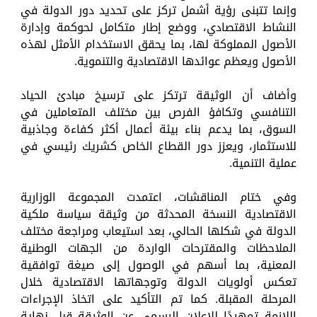
وإنما تتبنى رؤية أشمل تركز على تحديد دور الدولة في
النشاط الاقتصادي، ووضع إطار متكامل لحوكمة وإدارة
الأصول المملوكة لها، بما يحقق الاستخدام الأمثل لهذه
الأصول ويعظم عوائدها الاقتصادية والتنموية.
وأضاف أن الوثيقة ترتكز على ترسيخ مبادئ الحياد
التنافسي وتكافؤ الفرص بين مختلف المتعاملين في
السوق، بما يدعم بناء بيئة أعمال أكثر كفاءة وجاذبية
للاستثمار، ويعزز دور القطاع الخاص كشريك رئيسي في
عملية التنمية.
وفي ختام المناقشات، اعتمدت المجموعة الوزارية
الاقتصادية النسخة المحدثة من وثيقة سياسة ملكية
الدولة في شكلها الحالي، بعد استيعاب ومراجعة مختلف
الملاحظات والمقترحات الواردة من الجهات الوطنية
المعنية، بما أسهم في الوصول إلى صيغة توافقية
تعكس أولويات الدولة وتوجهاتها الاقتصادية خلال
المرحلة المقبلة. كما تم التأكيد على اتخاذ الإجراءات
اللازمة تمهيدًا للإعلان الرسمي عن الوثيقة قبل نهاية