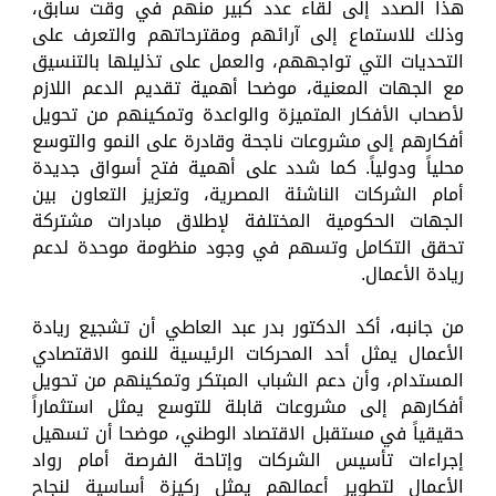
هذا الصدد إلى لقاء عدد كبير منهم في وقت سابق،
وذلك للاستماع إلى آرائهم ومقترحاتهم والتعرف على
التحديات التي تواجههم، والعمل على تذليلها بالتنسيق
مع الجهات المعنية، موضحا أهمية تقديم الدعم اللازم
لأصحاب الأفكار المتميزة والواعدة وتمكينهم من تحويل
أفكارهم إلى مشروعات ناجحة وقادرة على النمو والتوسع
محلياً ودولياً. كما شدد على أهمية فتح أسواق جديدة
أمام الشركات الناشئة المصرية، وتعزيز التعاون بين
الجهات الحكومية المختلفة لإطلاق مبادرات مشتركة
تحقق التكامل وتسهم في وجود منظومة موحدة لدعم
ريادة الأعمال.
من جانبه، أكد الدكتور بدر عبد العاطي أن تشجيع ريادة
الأعمال يمثل أحد المحركات الرئيسية للنمو الاقتصادي
المستدام، وأن دعم الشباب المبتكر وتمكينهم من تحويل
أفكارهم إلى مشروعات قابلة للتوسع يمثل استثماراً
حقيقياً في مستقبل الاقتصاد الوطني، موضحا أن تسهيل
إجراءات تأسيس الشركات وإتاحة الفرصة أمام رواد
الأعمال لتطوير أعمالهم يمثل ركيزة أساسية لنجاح