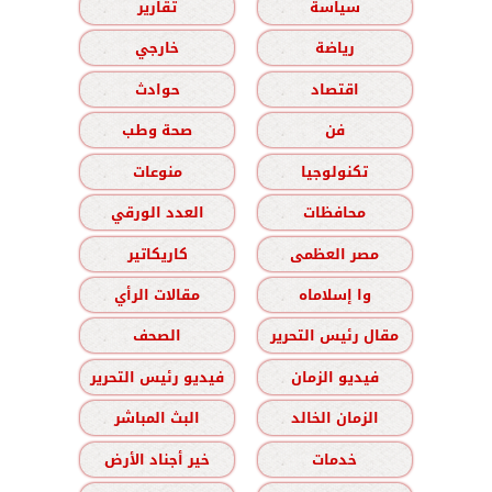
سياسة
تقارير
رياضة
خارجي
اقتصاد
حوادث
فن
صحة وطب
تكنولوجيا
منوعات
محافظات
العدد الورقي
مصر العظمى
كاريكاتير
وا إسلاماه
مقالات الرأي
مقال رئيس التحرير
الصحف
فيديو الزمان
فيديو رئيس التحرير
الزمان الخالد
البث المباشر
خدمات
خير أجناد الأرض