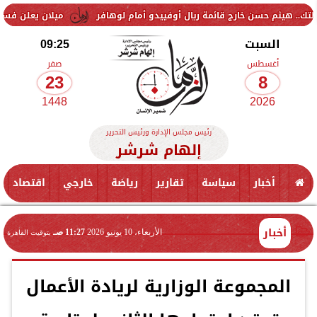
 خارج قائمة ريال أوفييدو أمام لوهافر
ميلان يعلن فسخ عقد إسماعيل بن
السبت
09:25
أغسطس
صفر
23
8
1448
2026
رئيس مجلس الإدارة ورئيس التحرير
إلهام شرشر
أخبار
سياسة
تقارير
رياضة
خارجي
اقتصاد
أخبار
الأربعاء، 10 يونيو 2026
11:27 صـ
بتوقيت القاهرة
المجموعة الوزارية لريادة الأعمال