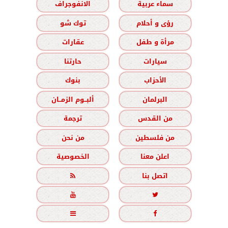
سماء عربية
الانفوجراف
رؤى و أحلام
توك شو
مرأة و طفل
عقارات
سيارات
حارتنا
الأحزاب
بنوك
البرلمان
ألبــوم الزمــان
من القدس
ترجمة
من فلسطين
من نحن
اعلن معنا
الخصوصية
اتصل بنا




