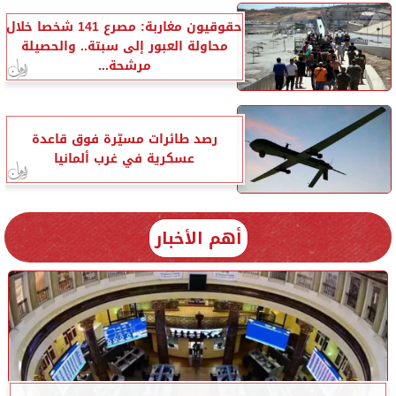
حقوقيون مغاربة: مصرع 141 شخصا خلال
محاولة العبور إلى سبتة.. والحصيلة
مرشحة...
رصد طائرات مسيّرة فوق قاعدة
عسكرية في غرب ألمانيا
أهم الأخبار