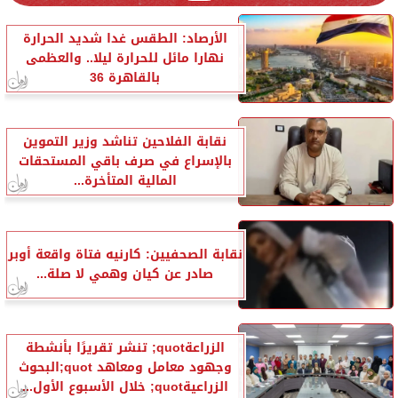
الأرصاد: الطقس غدا شديد الحرارة
نهارا مائل للحرارة ليلا.. والعظمى
بالقاهرة 36
نقابة الفلاحين تناشد وزير التموين
بالإسراع في صرف باقي المستحقات
المالية المتأخرة...
نقابة الصحفيين: كارنيه فتاة واقعة أوبر
صادر عن كيان وهمي لا صلة...
الزراعةquot; تنشر تقريرًا بأنشطة
وجهود معامل ومعاهد quot;البحوث
الزراعيةquot; خلال الأسبوع الأول...