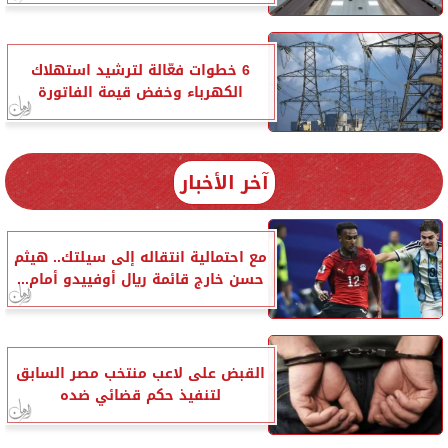
6 خطوات فعّالة لترشيد استهلاك
الكهرباء وخفض قيمة الفاتورة
آخر الأخبار
مع احتمالية انتقاله إلى سيلتك.. هيثم
حسن خارج قائمة ريال أوفييدو أمام...
القبض على لاعب منتخب مصر السابق
لتنفيذ حكم قضائي ضده