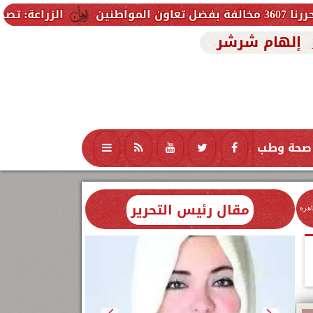
الزراعة: تصدر 712 ترخيص تشغيل جديد لمشروعات الثروة الحيوانية والداجنة.. وتسجيل 832 مخلوط أعلاف
إلهام شرشر
صحة وطب
تكنولوجيا
منوعات
محافظات
مقال رئيس التحرير
اهرة