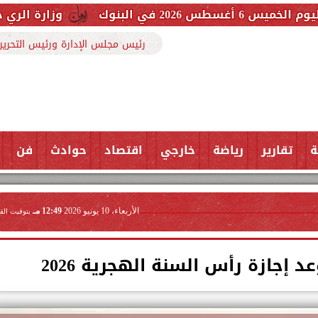
وزارة الري حررنا 3607 مخالفة بفضل تعاون المواطنين
رئيس مجلس الإدارة ورئيس التحرير
ة
تقارير
رياضة
خارجي
اقتصاد
حوادث
فن
الأربعاء، 10 يونيو 2026
12:49 مـ
بتوقيت الق
د إجازة رأس السنة الهجرية 2026