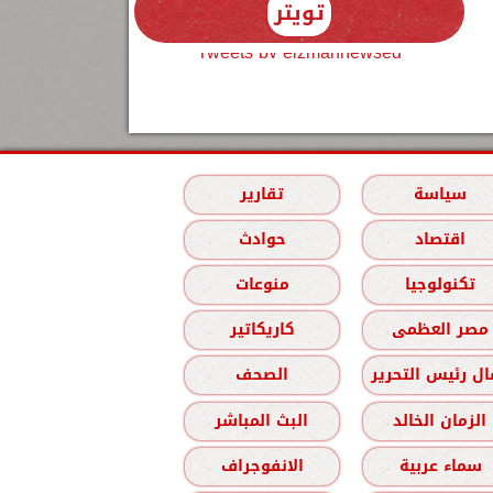
تويتر
Tweets by elzmannewseg
سياسة
تقارير
اقتصاد
حوادث
تكنولوجيا
منوعات
مصر العظمى
كاريكاتير
ل رئيس التحرير
الصحف
الزمان الخالد
البث المباشر
سماء عربية
الانفوجراف