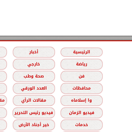
الرئيسية
أخبار
رياضة
خارجي
فن
صحة وطب
محافظات
العدد الورقي
وا إسلاماه
مقالات الرأي
مقا
فيديو الزمان
فيديو رئيس التحرير
خدمات
خير أجناد الأرض