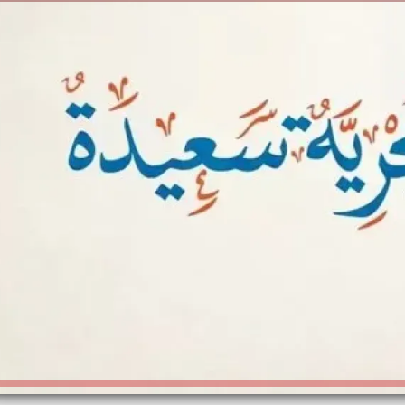
الكاتبة إلهام شرشر تهنئ الرئيس
السيسي بعيد ميلاده وتُشيد بجهوده
إلهام شرشر تكتب: دي مبقتش كورة..
في بناء الدولة
دي سياسة