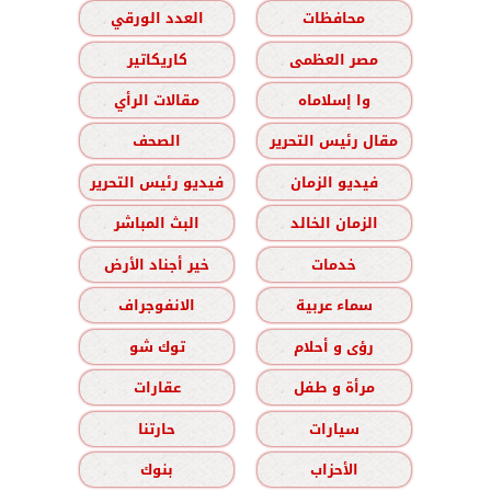
محافظات
العدد الورقي
مصر العظمى
كاريكاتير
وا إسلاماه
مقالات الرأي
مقال رئيس التحرير
الصحف
فيديو الزمان
فيديو رئيس التحرير
الزمان الخالد
البث المباشر
خدمات
خير أجناد الأرض
سماء عربية
الانفوجراف
رؤى و أحلام
توك شو
مرأة و طفل
عقارات
سيارات
حارتنا
الأحزاب
بنوك