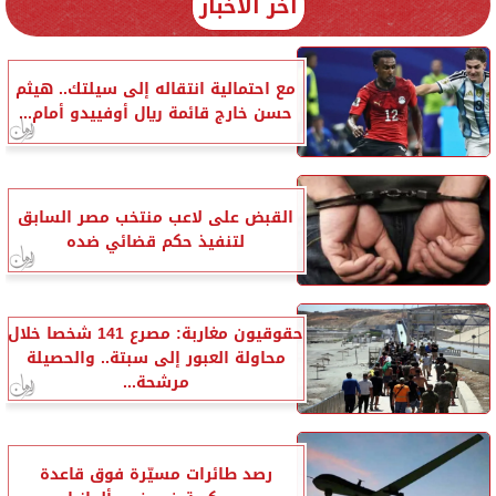
آخر الأخبار
مع احتمالية انتقاله إلى سيلتك.. هيثم
حسن خارج قائمة ريال أوفييدو أمام...
القبض على لاعب منتخب مصر السابق
لتنفيذ حكم قضائي ضده
حقوقيون مغاربة: مصرع 141 شخصا خلال
محاولة العبور إلى سبتة.. والحصيلة
مرشحة...
رصد طائرات مسيّرة فوق قاعدة