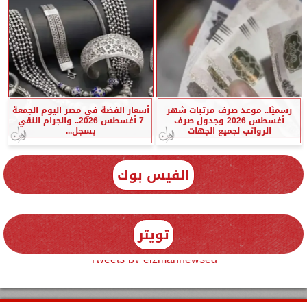
رسميًا.. موعد صرف مرتبات شهر
أسعار الفضة في مصر اليوم الجمعة
أغسطس 2026 وجدول صرف
7 أغسطس 2026.. والجرام النقي
الرواتب لجميع الجهات
يسجل...
الفيس بوك
تويتر
Tweets by elzmannewseg