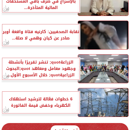
بالإسراع في صرف باقي المستحقات
المالية المتأخرة...
نقابة الصحفيين: كارنيه فتاة واقعة أوبر
صادر عن كيان وهمي لا صلة...
الزراعةquot; تنشر تقريرًا بأنشطة
وجهود معامل ومعاهد quot;البحوث
الزراعيةquot; خلال الأسبوع الأول...
6 خطوات فعّالة لترشيد استهلاك
الكهرباء وخفض قيمة الفاتورة