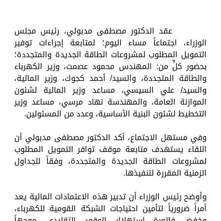
عقد الدكتور مصطفى مدبولي، رئيس مجلس
الوزراء، اجتماعاً مساء اليوم؛ لمتابعة إجراءات توفير
التمويل المطلوب لمشروعات الطاقة الجديدة والمتجددة؛
بحضور كلٍّ من: المهندس محمود عصمت، وزير الكهرباء
والطاقة المتجددة، والسيد/ أحمد كجوك، وزير المالية،
والسيد/ علي السيسي، مساعد وزير المالية لشئون
الموازنة العامة، والمهندسة نهاد مرسي، مساعد وزير
التخطيط لشئون البنية الأساسية، وعدد من المسئولين.
وفي مستهل الاجتماع، أكد الدكتور مصطفى مدبولي أن
اللقاء يستهدف متابعة موقف توافر التمويل المطلوب
لمشروعات الطاقة الجديدة والمتجددة، وفقاً للجداول
الزمنية المقررة لتنفيذها.
وأوضح رئيس الوزراء أن تدبير هذه الاعتمادات المالية يعد
أمراً ضرورياً لتأمين احتياجات الشبكة القومية للكهرباء،
وخفض فاتورة استهلاك الوقود التقليدي، موجهاً