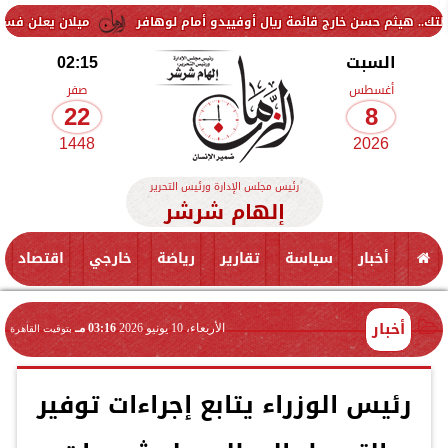
حسن خارج قائمة ريال أوفييدو أمام لوهافر
ميلان يعلن فسخ عقد إسماعيل
السبت
02:15
أغسطس
صفر
22
8
1448
2026
رئيس مجلس الإدارة ورئيس التحرير
إلهام شرشر
أخبار
سياسة
تقارير
رياضة
خارجي
اقتصاد
أخبار
الأربعاء، 10 يونيو 2026
03:16 مـ
بتوقيت القاهرة
رئيس الوزراء يتابع إجراءات توفير