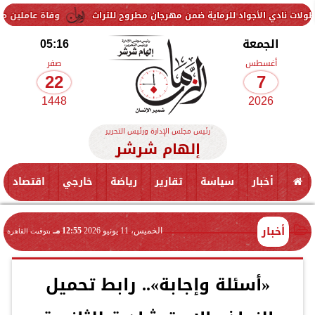
جواد للرماية ضمن مهرجان مطروح للتراث
وفاة عاملين متأثرين بإصابتهم
الجمعة
05:16
أغسطس
صفر
22
7
1448
2026
رئيس مجلس الإدارة ورئيس التحرير
إلهام شرشر
أخبار
سياسة
تقارير
رياضة
خارجي
اقتصاد
أخبار
الخميس، 11 يونيو 2026
12:55 مـ
بتوقيت القاهرة
«أسئلة وإجابة».. رابط تحميل