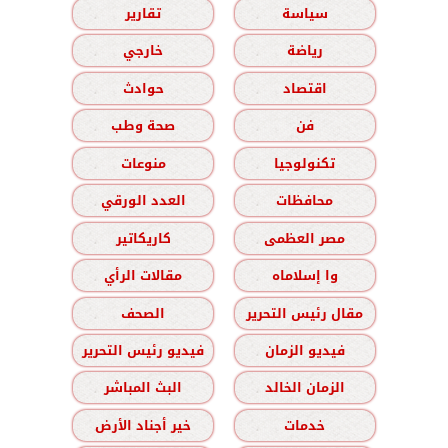
سياسة
تقارير
رياضة
خارجي
اقتصاد
حوادث
فن
صحة وطب
تكنولوجيا
منوعات
محافظات
العدد الورقي
مصر العظمى
كاريكاتير
وا إسلاماه
مقالات الرأي
مقال رئيس التحرير
الصحف
فيديو الزمان
فيديو رئيس التحرير
الزمان الخالد
البث المباشر
خدمات
خير أجناد الأرض