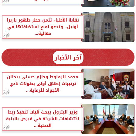
نقابة الأطباء تثمن حظر ظهور باربرا
أونيل.. وتدعو لمنع استضافتها في
فعالية...
آخر الأخبار
محمد الزملوط وحازم حسني يبحثان
ترتيبات إطلاق أولى بطولات نادي
الأجواد للرماية...
وزير البترول يبحث آليات تنفيذ ربط
اكتشافات الشركة في قبرص بالبنية
التحتية...