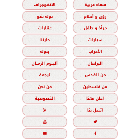
سماء عربية
الانفوجراف
رؤى و أحلام
توك شو
مرأة و طفل
عقارات
سيارات
حارتنا
الأحزاب
بنوك
البرلمان
ألبــوم الزمــان
من القدس
ترجمة
من فلسطين
من نحن
اعلن معنا
الخصوصية
اتصل بنا




