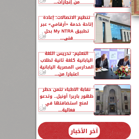
من إنجازات...
تنظيم الاتصالات: إعادة
إتاحة خدمة «أرقامي» عبر
تطبيق My NTRA بحل
فني...
التعليم: تدريس اللغة
اليابانية كلغة ثانية لطلاب
المدارس المصرية اليابانية
اعتبارا من...
نقابة الأطباء تثمن حظر
ظهور باربرا أونيل.. وتدعو
لمنع استضافتها في
فعالية...
آخر الأخبار