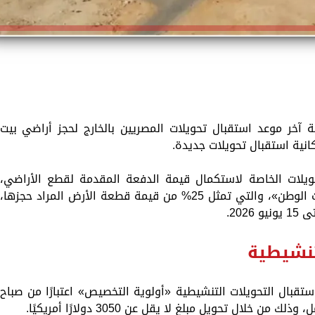
ة آخر موعد استقبال تحويلات المصريين بالخارج لحجز أراضي بيت
انية استقبال تحويلات جديدة.
تحويلات الخاصة لاستكمال قيمة الدفعة المقدمة لقطع الأراضي،
ضمن المرحلة الحادية عشرة من مشروع «بيت الوطن»، والتي تمثل 25% من قيمة قطعة الأرض المراد حجزها،
202.
تنشيطية
تقبال التحويلات التنشيطية «أولوية التخصيص» اعتبارًا من صباح