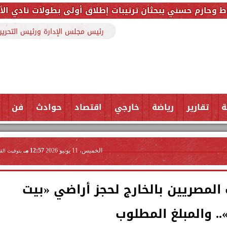
يبحثان ترتيبات إطلاق أولى بطولات نادي الأجواد للرماية
رئيس مجلس الإدارة ورئيس التحرير
ة
تقارير
رياضة
خارجي
اقتصاد
حوادث
فن
الخميس، 11 يونيو 2026
12:57 مـ
بتوقيت الق
المصريين بالخارج لحجز أراضي «بيت
. والمبلغ المطلوب