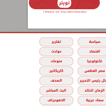
تويتر
Tweets by elzmannewseg
سياسة
تقارير
اقتصاد
حوادث
تكنولوجيا
منوعات
مصر العظمى
كاريكاتير
ل رئيس التحرير
الصحف
الزمان الخالد
البث المباشر
سماء عربية
الانفوجراف