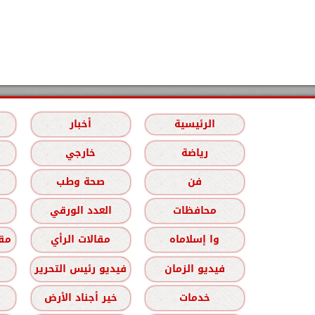
الرئيسية
أخبار
رياضة
خارجي
فن
صحة وطب
محافظات
العدد الورقي
وا إسلاماه
مقالات الرأي
مقا
فيديو الزمان
فيديو رئيس التحرير
خدمات
خير أجناد الأرض