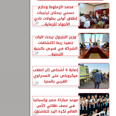
محمد الزملوط وحازم
حسني يبحثان ترتيبات
إطلاق أولى بطولات نادي
الأجواد للرماية...
وزير البترول يبحث آليات
تنفيذ ربط اكتشافات
الشركة في قبرص بالبنية
التحتية...
إصابة 8 أشخاص إثر انقلاب
ميكروباص على الصحراوي
الغربي بالمنيا
موعد مباراة مصر وإسبانيا
في نصف نهائي كأس
العالم لكرة اليد للناشئات