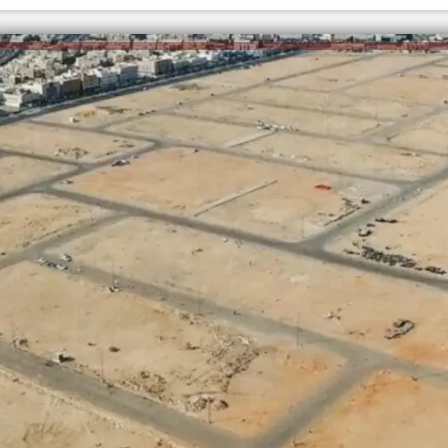
الكاتبة إلهام شرشر تهنئ الرئيس
السيسي بعيد ميلاده وتُشيد بجهوده
إلهام شرشر تكتب: دي مبقتش كورة..
في بناء الدولة
دي سياسة