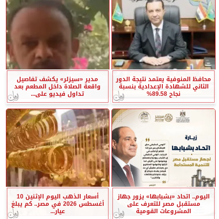
محافظ المنوفية يعتمد نتيجة الدور
مدير «سيزلر» يكشف تفاصيل
الثاني للشهادة الإعدادية بنسبة
واقعة الصلاة داخل المطعم بعد
نجاح 89.58%
تداول فيديو على...
اليوم.. اتحاد «بشبابها» يزور جهاز
أسعار الذهب اليوم الإثنين 10
مستقبل مصر للتعرف على
أغسطس 2026 في مصر.. كم يبلغ
المشروعات القومية
عيار...