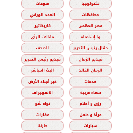
تكنولوجيا
منوعات
محافظات
العدد الورقي
مصر العظمى
كاريكاتير
وا إسلاماه
مقالات الرأي
مقال رئيس التحرير
الصحف
فيديو الزمان
فيديو رئيس التحرير
الزمان الخالد
البث المباشر
خدمات
خير أجناد الأرض
سماء عربية
الانفوجراف
رؤى و أحلام
توك شو
مرأة و طفل
عقارات
سيارات
حارتنا