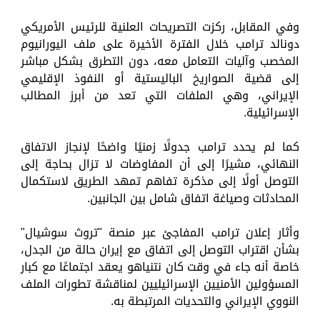
وفي المقابل، ركزت التصريحات العلنية للرئيس الأمريكي
دونالد ترامب خلال الفترة الأخيرة على ملف اليورانيوم
المخصب وآليات التعامل معه، دون التطرق بشكل مباشر
إلى قضية الصواريخ الباليستية أو النفوذ الإقليمي
الإيراني، وهي الملفات التي تعد من أبرز المطالب
الإسرائيلية.
كما لم يحدد ترامب جدولًا زمنيًا واضحًا لإنجاز الاتفاق
النهائي، مشيرًا إلى أن المفاوضات لا تزال بحاجة إلى
التوصل أولًا إلى مذكرة تفاهم تمهد الطريق لاستكمال
المحادثات وصياغة اتفاق شامل بين الجانبين.
وأثار إعلان ترامب المفاجئ عبر منصة "تروث سوشيال"
بشأن اقتراب التوصل إلى اتفاق مع إيران حالة من الجدل،
خاصة أنه جاء في وقت كان نتنياهو يعقد اجتماعًا مع كبار
المسؤولين الأمنيين الإسرائيليين لمناقشة تطورات الملف
النووي الإيراني والتحديات المرتبطة به.