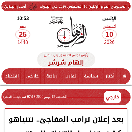
طس 2026 في البنوك
أسعار البنزين والسولار اليوم.
الإثنين
10:53
أغسطس
صفر
25
10
1448
2026
رئيس مجلس الإدارة ورئيس التحرير
إلهام شرشر
أخبار
سياسة
تقارير
رياضة
خارجي
اقتصاد
خارجي
الجمعة، 12 يونيو 2026
07:18 صـ
بتوقيت القاهرة
بعد إعلان ترامب المفاجئ.. نتنياهو