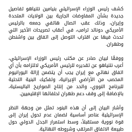
كشف رئيس الوزراء الإسرائيلي بنيامين نتنياهو تفاصيل
جديدة بشأن المفاوضات الجارية بين الولايات المتحدة
وإيران، وذلك عقب اتصال هاتفي جمعه بالرئيس
الأمريكي دونالد ترامب، في أعقاب تصريحات الأخير التي
تحدث فيها عن اقتراب التوصل إلى اتفاق بين واشنطن
وطهران.
ووفقًا لبيان صادر عن مكتب رئيس الوزراء الإسرائيلي،
أعرب نتنياهو عن تقديره للرئيس الأمريكي لالتزامه بأن أي
اتفاق نهائي مع إيران يجب أن يتضمن إزالة اليورانيوم
المخصب من الأراضي الإيرانية، وتفكيك البنية التحتية
للبرنامج النووي، والحد من إنتاج الصواريخ الباليستية،
بالإضافة إلى وقف دعم طهران لحلفائها الإقليميين.
وأشار البيان إلى أن هذه البنود تمثل من وجهة النظر
الإسرائيلية عناصر أساسية لضمان عدم تحول إيران إلى
قوة نووية مستقبلاً، وسط استمرار الجدل الدولي حول
طبيعة الاتفاق المرتقب وشروطه النهائية.