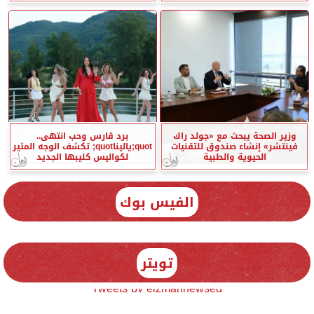
وزير الصحة يبحث مع «جولد راك
برد قارس وحب انتهى..
فينتشر» إنشاء صندوق للتقنيات
quot;ياليناquot; تكشف الوجه المثير
الحيوية والطبية
لكواليس كليبها الجديد
الفيس بوك
تويتر
Tweets by elzmannewseg