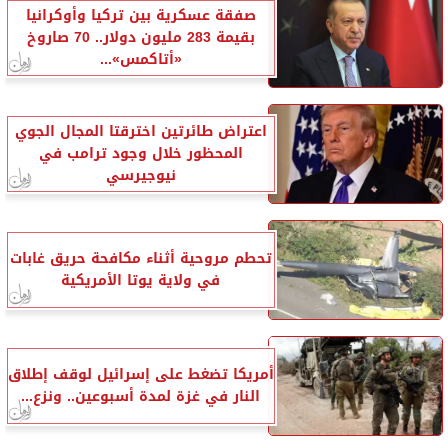
صفقة عسكرية بين تركيا وأوكرانيا
بقيمة 283 مليون دولار.. 70 صاروخ
«أتاكمس»...
اعتراض طائرتين اخترقتا المجال الجوي
المحظور خلال وجود ترامب في
نيوجيرسي
تحطم مروحية أثناء مكافحة حريق غابات
في ولاية يوتا الأمريكية
أمريكا تضغط على إسرائيل لوقف إطلاق
النار في غزة لمدة أسبوعين.. ونزع...