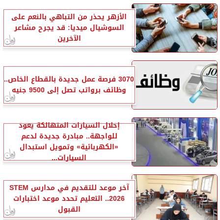
الأزهر يحذر من التباهي بالنعم على
السوشيال ميديا: قد يجرح مشاعر
الآخرين
3070 فرصة عمل جديدة بالقطاع الخاص..
وظائف برواتب تصل إلى 9500 جنيه
إحلال السيارات المتهالكة يعود
للواجهة.. مبادرة جديدة لدعم
«الكهربائية» وتمويل استبدال
السيارات...
آخر موعد للتقديم في مدارس STEM
2026.. التعليم تحدد موعد اختبارات
القبول