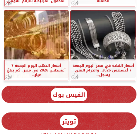
الكاملة
المحمول المرتبطة بالرقم القومي
أسعار الفضة في مصر اليوم الجمعة
أسعار الذهب اليوم الجمعة 7
7 أغسطس 2026.. والجرام النقي
أغسطس 2026 في مصر.. كم يبلغ
يسجل...
عيار...
الفيس بوك
تويتر
Tweets by elzmannewseg