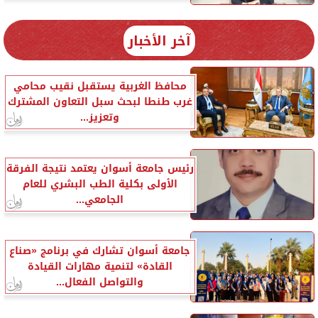
آخر الأخبار
محافظ الغربية يستقبل نقيب محامي
غرب طنطا لبحث سبل التعاون المشترك
وتعزيز...
رئيس جامعة أسوان يعتمد نتيجة الفرقة
الأولى بكلية الطب البشري للعام
الجامعي...
جامعة أسوان تشارك في برنامج «صناع
القادة» لتنمية مهارات القيادة
والتواصل الفعال...