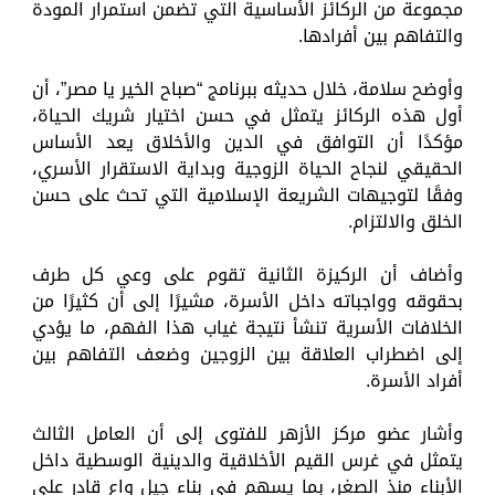
مجموعة من الركائز الأساسية التي تضمن استمرار المودة
والتفاهم بين أفرادها.
وأوضح سلامة، خلال حديثه ببرنامج “صباح الخير يا مصر”، أن
أول هذه الركائز يتمثل في حسن اختيار شريك الحياة،
مؤكدًا أن التوافق في الدين والأخلاق يعد الأساس
الحقيقي لنجاح الحياة الزوجية وبداية الاستقرار الأسري،
وفقًا لتوجيهات الشريعة الإسلامية التي تحث على حسن
الخلق والالتزام.
وأضاف أن الركيزة الثانية تقوم على وعي كل طرف
بحقوقه وواجباته داخل الأسرة، مشيرًا إلى أن كثيرًا من
الخلافات الأسرية تنشأ نتيجة غياب هذا الفهم، ما يؤدي
إلى اضطراب العلاقة بين الزوجين وضعف التفاهم بين
أفراد الأسرة.
وأشار عضو مركز الأزهر للفتوى إلى أن العامل الثالث
يتمثل في غرس القيم الأخلاقية والدينية الوسطية داخل
الأبناء منذ الصغر، بما يسهم في بناء جيل واعٍ قادر على