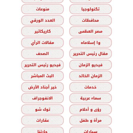
تكنولوجيا
منوعات
محافظات
العدد الورقي
مصر العظمى
كاريكاتير
وا إسلاماه
مقالات الرأي
مقال رئيس التحرير
الصحف
فيديو الزمان
فيديو رئيس التحرير
الزمان الخالد
البث المباشر
خدمات
خير أجناد الأرض
سماء عربية
الانفوجراف
رؤى و أحلام
توك شو
مرأة و طفل
عقارات
سيارات
حارتنا