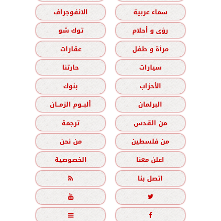
سماء عربية
الانفوجراف
رؤى و أحلام
توك شو
مرأة و طفل
عقارات
سيارات
حارتنا
الأحزاب
بنوك
البرلمان
ألبــوم الزمــان
من القدس
ترجمة
من فلسطين
من نحن
اعلن معنا
الخصوصية
اتصل بنا




