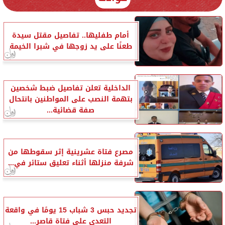
أمام طفليها.. تفاصيل مقتل سيدة
طعنًا على يد زوجها في شبرا الخيمة
الداخلية تعلن تفاصيل ضبط شخصين
بتهمة النصب على المواطنين بانتحال
صفة قضائية...
مصرع فتاة عشرينية إثر سقوطها من
شرفة منزلها أثناء تعليق ستائر في...
تجديد حبس 3 شباب 15 يومًا في واقعة
التعدي على فتاة قاصر...