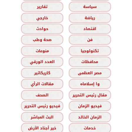
سياسة
تقارير
رياضة
خارجي
اقتصاد
حوادث
فن
صحة وطب
تكنولوجيا
منوعات
محافظات
العدد الورقي
مصر العظمى
كاريكاتير
وا إسلاماه
مقالات الرأي
مقال رئيس التحرير
الصحف
فيديو الزمان
فيديو رئيس التحرير
الزمان الخالد
البث المباشر
خدمات
خير أجناد الأرض