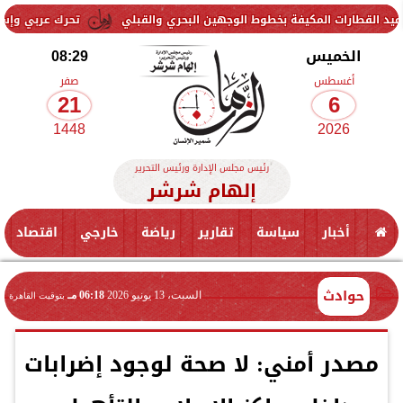
 المكيفة بخطوط الوجهين البحري والقبلي
تحرك عربي وإسلامي لمواجهة
الخميس
08:29
أغسطس
صفر
21
6
1448
2026
رئيس مجلس الإدارة ورئيس التحرير
إلهام شرشر
أخبار
سياسة
تقارير
رياضة
خارجي
اقتصاد
حوادث
السبت، 13 يونيو 2026
06:18 مـ
بتوقيت القاهرة
مصدر أمني: لا صحة لوجود إضرابات