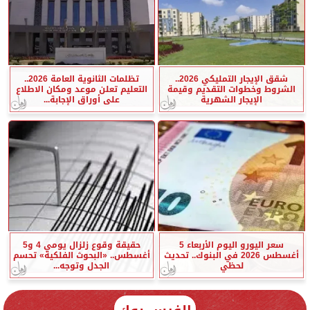
شقق الإيجار التمليكي 2026..
تظلمات الثانوية العامة 2026..
الشروط وخطوات التقديم وقيمة
التعليم تعلن موعد ومكان الاطلاع
الإيجار الشهرية
على أوراق الإجابة...
سعر اليورو اليوم الأربعاء 5
حقيقة وقوع زلزال يومي 4 و5
أغسطس 2026 في البنوك.. تحديث
أغسطس.. «البحوث الفلكية» تحسم
لحظي
الجدل وتوجه...