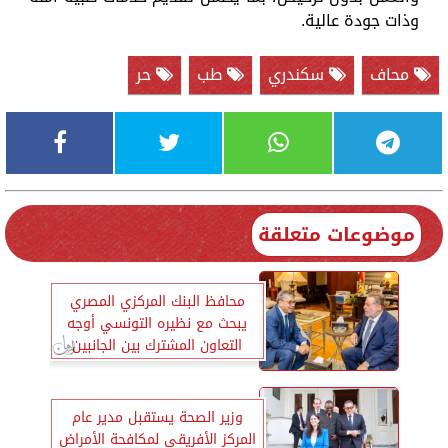
وذات جودة عالية.
محاف
سكندري
طب
حر
موضوعات متعلقة
محافظ البنك المركزي المصري
يبحث مع نظيره التونسي أوجه
التعاون المشترك بين الجانبين
وزير الصحة يستقبل مدير عام
المركز الأفريقي لمكافحة الأمراض