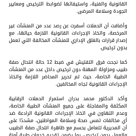
القانونية والفنية، واستيفائها لضوابط الترخيص ومعايير
الجودة وسلامة المرضى.
وأضافت أن الحملات أسفرت عن رصد عدد من المنشآت غير
المرخصة، واتخاذ الإجراءات القانونية اللازمة حيالها، مع
إصدار قرارات بالغلق الإداري للمنشآت المخالفة التي تعمل
بدون ترخيص.
كما نجحت فرق التفتيش في ضبط 12 حالة انتحال صفة
طبيب ومزاولة المهنة دون ترخيص داخل عدد من المنشآت
الطبية الخاصة، حيث تم تحرير المحاضر اللازمة واتخاذ
الإجراءات القانونية تجاه المخالفين.
وأكد الدكتور محمد بدران استمرار الحملات الرقابية
المكثفة والمفاجئة على جميع المنشآت الطبية الخاصة،
وعدم التهاون في اتخاذ الإجراءات القانونية الرادعة ضد
أي مخالفات تمس صحة وسلامة المواطنين، مشددًا على
أن المديرية تتعامل بحسم مع ظاهرة انتحال صفة الطبيب
والعمل بدون ترخيص، بما يضمن تقديم خدمات طبية آمنة