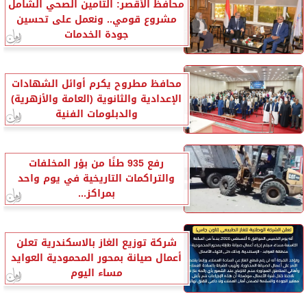
محافظ الأقصر: التأمين الصحي الشامل
مشروع قومي.. ونعمل على تحسين
جودة الخدمات
محافظ مطروح يكرم أوائل الشهادات
الإعدادية والثانوية (العامة والأزهرية)
والدبلومات الفنية
رفع 935 طنًا من بؤر المخلفات
والتراكمات التاريخية في يوم واحد
بمراكز...
شركة توزيع الغاز بالاسكندرية تعلن
أعمال صيانة بمحور المحمودية العوايد
مساء اليوم