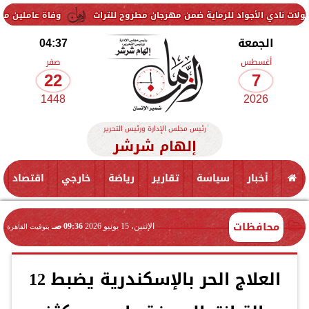
أجواد للرماية ضمن مهرجان مطروح للتراث
وفاة عاملين متأثرين بإصابتهم
الجمعة
04:37
أغسطس
صفر
22
7
1448
2026
رئيس مجلس الإدارة ورئيس التحرير
إلهام شرشر
أخبار
سياسة
تقارير
رياضة
خارجي
اقتصاد
محافظات
الإثنين، 15 يونيو 2026
09:36 صـ
بتوقيت القاهرة
العلاج الحر بالإسكندرية يضبط 12