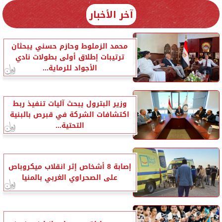
آخر الأخبار
محمد الزملوط وحازم حسني يبحثان
ترتيبات إطلاق أولى بطولات نادي
الأجواد للرماية...
وزير البترول يبحث آليات تنفيذ ربط
اكتشافات الشركة في قبرص بالبنية
التحتية...
إصابة 8 أشخاص إثر انقلاب ميكروباص
على الصحراوي الغربي بالمنيا