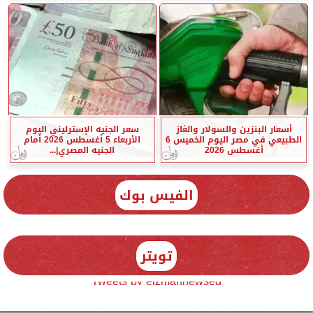
أسعار البنزين والسولار والغاز
سعر الجنيه الإسترليني اليوم
الطبيعي في مصر اليوم الخميس 6
الأربعاء 5 أغسطس 2026 أمام
أغسطس 2026
الجنيه المصري|...
الفيس بوك
تويتر
Tweets by elzmannewseg