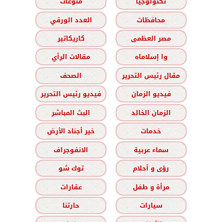
تكنولوجيا
منوعات
محافظات
العدد الورقي
مصر العظمى
كاريكاتير
وا إسلاماه
مقالات الرأي
مقال رئيس التحرير
الصحف
فيديو الزمان
فيديو رئيس التحرير
الزمان الخالد
البث المباشر
خدمات
خير أجناد الأرض
سماء عربية
الانفوجراف
رؤى و أحلام
توك شو
مرأة و طفل
عقارات
سيارات
حارتنا