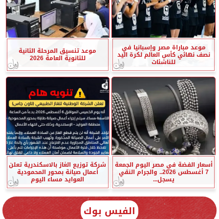
موعد مباراة مصر وإسبانيا في
موعد تنسيق المرحلة الثانية
نصف نهائي كأس العالم لكرة اليد
للثانوية العامة 2026
للناشئات
أسعار الفضة في مصر اليوم الجمعة
شركة توزيع الغاز بالاسكندرية تعلن
7 أغسطس 2026.. والجرام النقي
أعمال صيانة بمحور المحمودية
يسجل...
العوايد مساء اليوم
الفيس بوك