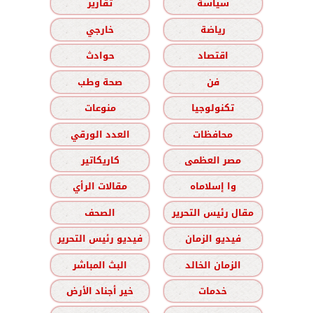
سياسة
تقارير
رياضة
خارجي
اقتصاد
حوادث
فن
صحة وطب
تكنولوجيا
منوعات
محافظات
العدد الورقي
مصر العظمى
كاريكاتير
وا إسلاماه
مقالات الرأي
مقال رئيس التحرير
الصحف
فيديو الزمان
فيديو رئيس التحرير
الزمان الخالد
البث المباشر
خدمات
خير أجناد الأرض