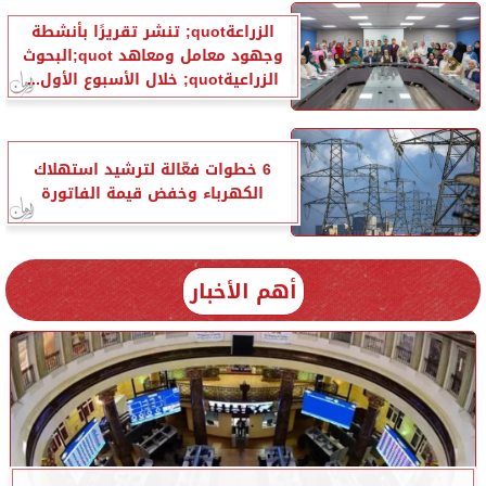
الزراعةquot; تنشر تقريرًا بأنشطة
وجهود معامل ومعاهد quot;البحوث
الزراعيةquot; خلال الأسبوع الأول...
6 خطوات فعّالة لترشيد استهلاك
الكهرباء وخفض قيمة الفاتورة
أهم الأخبار