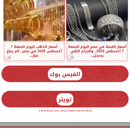
أسعار الفضة في مصر اليوم الجمعة
أسعار الذهب اليوم الجمعة 7
7 أغسطس 2026.. والجرام النقي
أغسطس 2026 في مصر.. كم يبلغ
يسجل...
عيار...
الفيس بوك
تويتر
Tweets by elzmannewseg