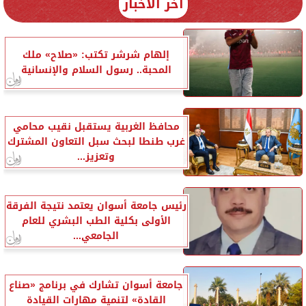
آخر الأخبار
إلهام شرشر تكتب: «صلاح» ملك
المحبة.. رسول السلام والإنسانية
محافظ الغربية يستقبل نقيب محامي
غرب طنطا لبحث سبل التعاون المشترك
وتعزيز...
رئيس جامعة أسوان يعتمد نتيجة الفرقة
الأولى بكلية الطب البشري للعام
الجامعي...
جامعة أسوان تشارك في برنامج «صناع
القادة» لتنمية مهارات القيادة