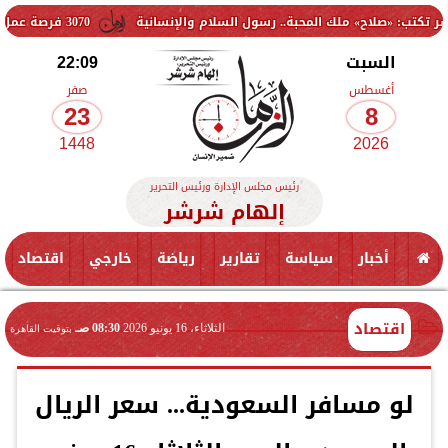
ملك المحبة.. رسول السلام والإنسانية
3070 فرصة عمل جديدة بالقطاع الخاص.. وظائف برواتب تصل إلى 9500 جنيه
السبت
22:09
أغسطس
صفر
23
8
1448
2026
رئيس مجلس الإدارة ورئيس التحرير
إلهام شرشر
أخبار
سياسة
تقارير
رياضة
خارجي
اقتصاد
اقتصاد
الثلاثاء، 16 يونيو 2026
08:30 صـ
بتوقيت القاهرة
لو مسافر السعودية... سعر الريال