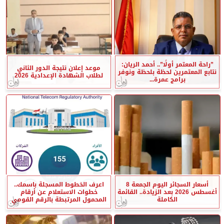
”راحة المعتمر أولًا”.. أحمد الريان:
موعد إعلان نتيجة الدور الثاني
نتابع المعتمرين لحظة بلحظة ونوفر
لطلاب الشهادة الإعدادية 2026
برامج عمرة...
أسعار السجائر اليوم الجمعة 8
اعرف الخطوط المسجلة باسمك..
أغسطس 2026 بعد الزيادة.. القائمة
خطوات الاستعلام عن أرقام
الكاملة
المحمول المرتبطة بالرقم القومي