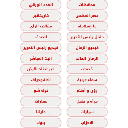
محافظات
العدد الورقي
مصر العظمى
كاريكاتير
وا إسلاماه
مقالات الرأي
مقال رئيس التحرير
الصحف
فيديو الزمان
فيديو رئيس التحرير
الزمان الخالد
البث المباشر
خدمات
خير أجناد الأرض
سماء عربية
الانفوجراف
رؤى و أحلام
توك شو
مرأة و طفل
عقارات
سيارات
حارتنا
الأحزاب
بنوك