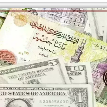
الكاتبة إلهام شرشر تهنئ الرئيس
رسالتى لآخر الزمان «محطة الضبعة
السيسي بعيد ميلاده وتُشيد بجهوده
النووية»... من الحلم إلى التنفيذ
في بناء الدولة