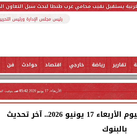
 محامي غرب طنطا لبحث سبل التعاون المشترك وتعزيز التن
رئيس مجلس الإدارة ورئيس التحرير
ة
تقارير
رياضة
خارجي
اقتصاد
حوادث
فن
الأربعاء، 17 يونيو 2026
05:42 صـ
بتوقيت الق
أسعار العملات الأجنبية اليوم الأربعاء 17 يونيو 2026.. آخر تحديث
بالبنوك