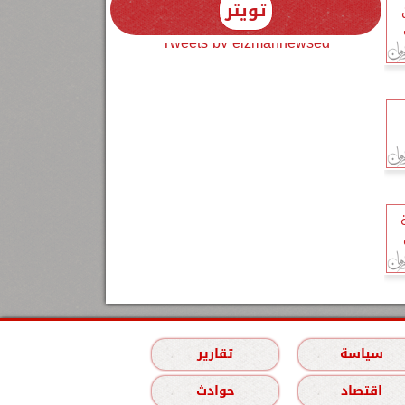
تويتر
Tweets by elzmannewseg
سياسة
تقارير
اقتصاد
حوادث