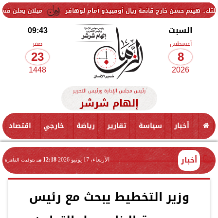
 خارج قائمة ريال أوفييدو أمام لوهافر
ميلان يعلن فسخ عقد إسماعيل ب
السبت
09:43
أغسطس
صفر
23
8
1448
2026
رئيس مجلس الإدارة ورئيس التحرير
إلهام شرشر
أخبار
سياسة
تقارير
رياضة
خارجي
اقتصاد
أخبار
الأربعاء، 17 يونيو 2026
12:18 مـ
بتوقيت القاهرة
وزير التخطيط يبحث مع رئيس