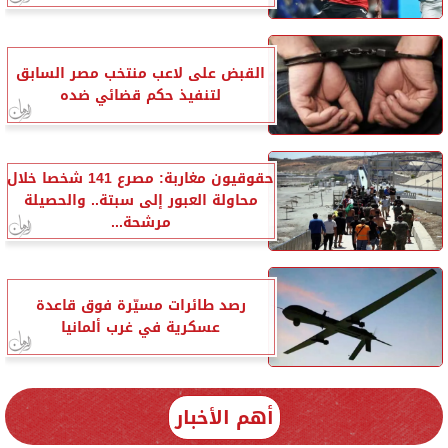
القبض على لاعب منتخب مصر السابق
لتنفيذ حكم قضائي ضده
حقوقيون مغاربة: مصرع 141 شخصا خلال
محاولة العبور إلى سبتة.. والحصيلة
مرشحة...
رصد طائرات مسيّرة فوق قاعدة
عسكرية في غرب ألمانيا
أهم الأخبار