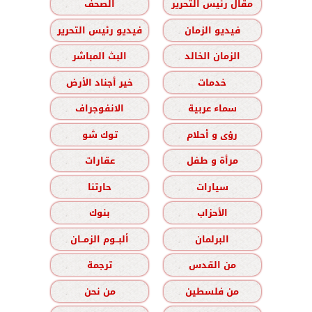
مقال رئيس التحرير
الصحف
فيديو الزمان
فيديو رئيس التحرير
الزمان الخالد
البث المباشر
خدمات
خير أجناد الأرض
سماء عربية
الانفوجراف
رؤى و أحلام
توك شو
مرأة و طفل
عقارات
سيارات
حارتنا
الأحزاب
بنوك
البرلمان
ألبــوم الزمــان
من القدس
ترجمة
من فلسطين
من نحن