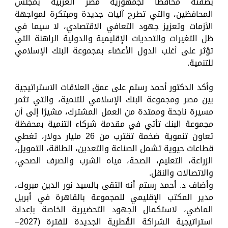
بصفته محافظًا لجمهورية مصر العربية بمجلس
المحافظين، والتي تطرح آليات جديدة ومبتكرة لمواجهة
الأزمات وتعزيز جهود التعافي الاقتصادي، لا سيما في
ظل التغيرات والتحديات الإقليمية والدولية الراهنة التي
تؤثر على أغلب الدول الأعضاء بمجموعة البنك الإسلامي
للتنمية.
وأكد الدكتور أحمد رستم على عمق العلاقات الاستراتيجية
بين مصر ومجموعة البنك الإسلامي للتنمية، والتي تثمر
مسيرة ناجحة وممتدة من العمل المشترك، مشيرًا إلى أن
مجموعة البنك تأتي في مقدمة شركاء التنمية بمحفظة
تعاون تنموية ضخمة تقترب من 26 مليار دولار، تغطي
قطاعات حيوية تشمل الصناعة والتعدين، الطاقة، التمويل،
الزراعة، التعليم، الصحة، مياه الشرب والصرف الصحي،
والاتصالات والنقل.
وأضاف د. أحمد رستم أنه التقى بالسيد نور الدين مبروك،
مدير المكتب الإقليمي للمجموعة بالقاهرة في أبريل
الماضي، لاستكمال الجهود التحضيرية الخاصة بإعداد
استراتيجية الشراكة القُطرية الجديدة للفترة (2027–