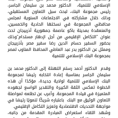
الإسلامي للتنمية، الدكتور محمد بن سليمان الجاسر،
رئيس مجموعة البنك، لبحث سبل التعاون المستقبلي،
وذلك خلال مشاركته في الاجتماعات السنوية لمجلس
محافظي المجموعة في نسختها الحادية والخمسين،
والمنعقدة بمدينة باكو عاصمة جمهورية أذربيجان تحت
عنوان "التكامل الإقليمي من أجل ازدهار مستدام"وذلك
بحضور السفير حسام الدين رضا سفير مصر بأذربيجان
وممثل عن الدكتور بدر عبد العاطي المحافظ المناوب لمصر
بمجموعة البنك الإسلامي للتنمية
وقدم الدكتور أحمد رستم التهنئة إلى الدكتور محمد بن
سليمان الجاسر بمناسبة إعادة انتخابه رئيسًا لمجموعة
البنك الإسلامي للتنمية لولاية جديدة، مؤكدًا أن هذه
الخطوة تعكس الثقة الكبيرة والتقدير الواسع لجهوده
المتميزة في قيادة المجموعة. وأعرب عن تطلعه لمواصلة
التعاون الوثيق مع البنك باعتباره شريكًا تنمويًا رئيسًا في
مواجهة التحديات الاقتصادية وتعزيز التكامل الإقليمي.
وشهد اللقاء استعراض المبادرة المقدمة من جانبه،