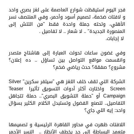
فجر اليوم استيقظت شوارع العاصمة على لغز بصري واحد
و لافتات ضخمة، تصميم أسود وأحمر، وفي المنتصف نسر
الأهلي، وتحته جملة واحدة فقط "من التتش إلى
المنصورة الجديدة" .. لا شعار .. لا تفاصيل .
لا إجابات.
وفي غضون ساعات تحولت العبارة إلى هاشتاج متصدر
وانقسمت مواقع التواصل بين تساؤل .. ده إعلان؟
مشروع؟ صفقة؟ حدث رياضي ضخم؟
الشركة التي تقف خلف اللغز هي "سيلفر سكرين" Silver
Screen واختارت أكثر أدوات التسويق تأثيرا Teaser
Campaign أو "حملة التشويق البصري".. حملة تتجاهل
التفاصيل.. لتصنع الفضول وتستبدل الكلام الكثير بسؤال
واحد: إيه اللي جاي؟
اللافتات ظهرت في محاور القاهرة الرئيسية و تصميمها
متعمد البساطة إلى حد يخطف الأنظار .. النسر الأحمر