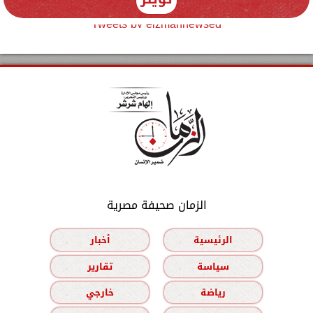
Tweets by elzmannewseg
الزمان صحيفة مصرية
الرئيسية
أخبار
سياسة
تقارير
رياضة
خارجي