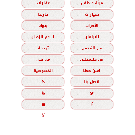
مرأة و طفل
عقارات
سيارات
حارتنا
الأحزاب
بنوك
البرلمان
ألبــوم الزمــان
من القدس
ترجمة
من فلسطين
من نحن
اعلن معنا
الخصوصية
اتصل بنا





جميع الحقوق محفوظة
©
2020 - 2026 - الزمان