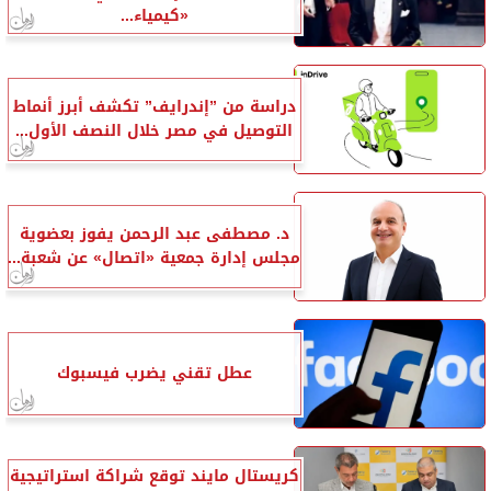
«كيمياء...
دراسة من ”إندرايف” تكشف أبرز أنماط
التوصيل في مصر خلال النصف الأول...
د. مصطفى عبد الرحمن يفوز بعضوية
مجلس إدارة جمعية «اتصال» عن شعبة...
عطل تقني يضرب فيسبوك
كريستال مايند توقع شراكة استراتيجية