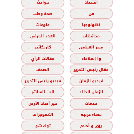
اقتصاد
حوادث
فن
صحة وطب
تكنولوجيا
منوعات
محافظات
العدد الورقي
مصر العظمى
كاريكاتير
وا إسلاماه
مقالات الرأي
مقال رئيس التحرير
الصحف
فيديو الزمان
فيديو رئيس التحرير
الزمان الخالد
البث المباشر
خدمات
خير أجناد الأرض
سماء عربية
الانفوجراف
رؤى و أحلام
توك شو