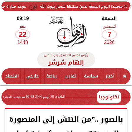
موعد مباراة مصر وإسبانيا في 
الجمعة
09:19
أغسطس
صفر
22
7
1448
2026
رئيس مجلس الإدارة ورئيس التحرير
إلهام شرشر
أخبار
سياسة
تقارير
رياضة
خارجي
اقتصاد
تكنولوجيا
الثلاثاء، 30 يونيو 2026
02:23 مـ
بتوقيت القاهرة
بالصور ..”من التتش إلى المنصورة