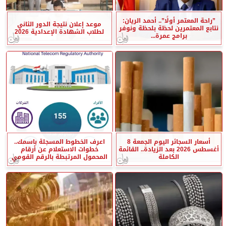
”راحة المعتمر أولًا”.. أحمد الريان:
موعد إعلان نتيجة الدور الثاني
نتابع المعتمرين لحظة بلحظة ونوفر
لطلاب الشهادة الإعدادية 2026
برامج عمرة...
أسعار السجائر اليوم الجمعة 8
اعرف الخطوط المسجلة باسمك..
أغسطس 2026 بعد الزيادة.. القائمة
خطوات الاستعلام عن أرقام
الكاملة
المحمول المرتبطة بالرقم القومي