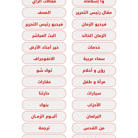
وا إسلاماه
مقالات الرأي
مقال رئيس التحرير
الصحف
فيديو الزمان
فيديو رئيس التحرير
الزمان الخالد
البث المباشر
خدمات
خير أجناد الأرض
سماء عربية
الانفوجراف
رؤى و أحلام
توك شو
مرأة و طفل
عقارات
سيارات
حارتنا
الأحزاب
بنوك
البرلمان
ألبــوم الزمــان
من القدس
ترجمة