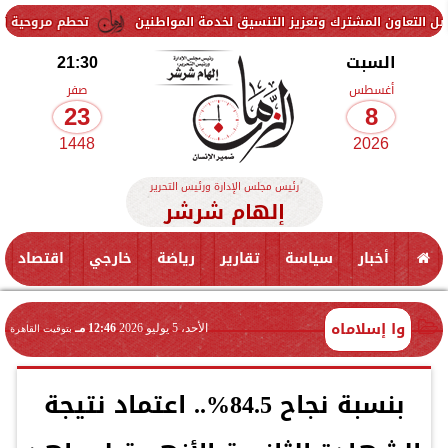
مشترك وتعزيز التنسيق لخدمة المواطنين
تحطم مروحية أثناء مكافحة حر
السبت
21:30
أغسطس
صفر
23
8
1448
2026
رئيس مجلس الإدارة ورئيس التحرير
إلهام شرشر
أخبار
سياسة
تقارير
رياضة
خارجي
اقتصاد
وا إسلاماه
الأحد، 5 يوليو 2026
12:46 مـ
بتوقيت القاهرة
بنسبة نجاح 84.5%.. اعتماد نتيجة