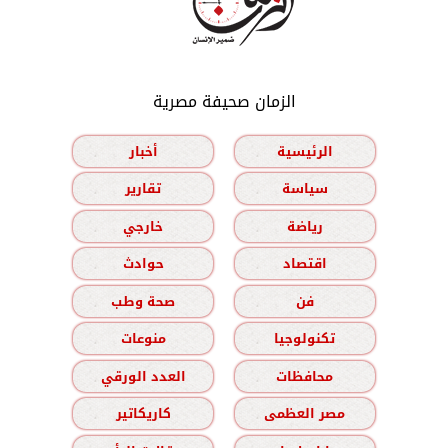
الزمان صحيفة مصرية
الرئيسية
أخبار
سياسة
تقارير
رياضة
خارجي
اقتصاد
حوادث
فن
صحة وطب
تكنولوجيا
منوعات
محافظات
العدد الورقي
مصر العظمى
كاريكاتير