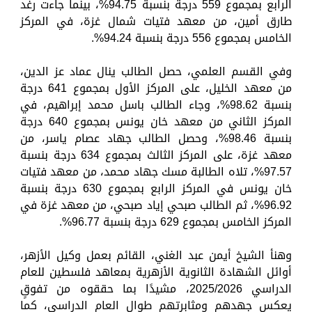
الرابع بمجموع 559 درجة بنسبة 94.75%، بينما جاءت رغد
طارق أمين، من معهد فتيات شمال غزة، في المركز
الخامس بمجموع 556 درجة بنسبة 94.24%.
وفي القسم العلمي، حصل الطالب ينال عماد عز الدين،
من معهد الخليل، على المركز الأول بمجموع 641 درجة
بنسبة 98.62%، وجاء الطالب باسل محمد إبراهيم، في
المركز الثاني من معهد خان يونس بمجموع 640 درجة
بنسبة 98.46%، وحصل الطالب جهاد عصام ياسر، من
معهد غزة، على المركز الثالث بمجموع 634 درجة بنسبة
97.57%، تلاه الطالبة مسك جهاد محمد، من معهد فتيات
خان يونس في المركز الرابع بمجموع 630 درجة بنسبة
96.92%، ثم الطالب صبحي إياد صبحي، من معهد غزة في
المركز الخامس بمجموع 629 درجة بنسبة 96.77%.
وهنأ الشيخ أيمن عبد الغني، القائم بعمل وكيل الأزهر،
أوائل الشهادة الثانوية الأزهرية بمعاهد فلسطين للعام
الدراسي 2025/2026، مشيدًا بما حققوه من تفوقٍ
يعكس جهدهم ومثابرتهم طوال العام الدراسي، كما