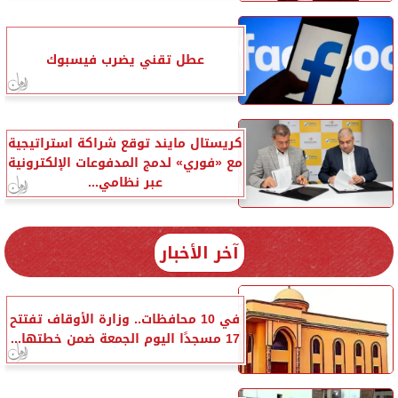
عطل تقني يضرب فيسبوك
كريستال مايند توقع شراكة استراتيجية
مع «فوري» لدمج المدفوعات الإلكترونية
عبر نظامي...
آخر الأخبار
في 10 محافظات.. وزارة الأوقاف تفتتح
17 مسجدًا اليوم الجمعة ضمن خطتها...