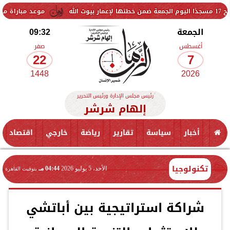
موعد مباراة مصر وإسبانيا 
الجمعة
09:32
أغسطس
صفر
22
7
1448
2026
رئيس مجلس الإدارة ورئيس التحرير
إلهام شرشر
أخبار
سياسة
تقارير
رياضة
خارجي
اقتصاد
تكنولوجيا
الأحد، 5 يوليو 2026
04:44 مـ
بتوقيت القاهرة
شراكة استراتيجية بين أباتشي