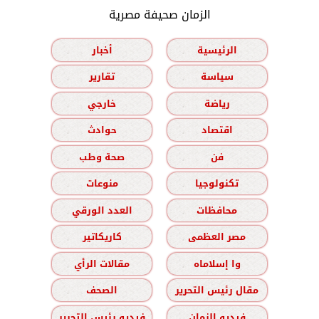
الزمان صحيفة مصرية
الرئيسية
أخبار
سياسة
تقارير
رياضة
خارجي
اقتصاد
حوادث
فن
صحة وطب
تكنولوجيا
منوعات
محافظات
العدد الورقي
مصر العظمى
كاريكاتير
وا إسلاماه
مقالات الرأي
مقال رئيس التحرير
الصحف
فيديو الزمان
فيديو رئيس التحرير