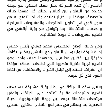
أباتشي، أن هذه الشراكة تمثل نقطة انطلاق نحو مرحلة
جديدة من التعاون بين كيانين يمتلك كل منهما خبرات
متخصصة، موضحًا أن اختيار توليدو جاء لما تتمتع به من
سجل قوي في تطوير المنتجعات والمشروعات السياحية
والخدمات المتكاملة، بما يتوافق مع رؤية أباتشي في
تقديم مشروعات ذات جودة استثنائية.
ومن جانبه، أوضح المهندس محمد همام، رئيس مجلس
إدارة شركة توليدو، أن التعاون مع أباتشي يعكس تكاملًا
حقيقيًا بين فكرين مختلفين يجمعهما هدف واحد، وهو
تقديم تجربة عقارية متطورة تلبي تطلعات العملاء، مؤكدًا
أن الشراكة تستند إلى تبادل الخبرات والاستفادة من نقاط
القوة لدى كل طرف.
وتأتي هذه الشراكة في إطار رؤية مشتركة تستهدف
تقديم مشروعات عقارية تعتمد على الابتكار، وتوفير
مجتمعات متكاملة تجمع بين جودة البناء،وتجربة الحياة
العصرية بما يسهم في دعم نمو القطاع العقاري المصري