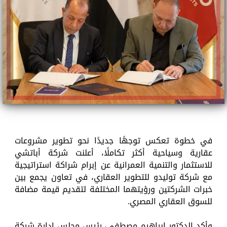
في خطوة تعكس توجهًا جديدًا نحو تطوير مشروعات
عقارية وسياحية أكثر تكاملًا، أعلنت شركة أباتشي
للاستثمار والتنمية العمرانية عن إبرام شراكة استراتيجية
مع شركة توليدو للتطوير العقاري، في تعاون يجمع بين
خبرات الشركتين ورؤيتهما المختلفة لتقديم قيمة مضافة
للسوق العقاري المصري.
وأكد الدكتور إبراهيم مصطفى، رئيس مجلس إدارة شركة