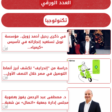
العدد الورقي
تكنولوجيا
في ذكرى رحيل أحمد زويل.. مؤسسة
نوبل تستعيد إنجازاته في تأسيس
«كيمياء...
دراسة من ”إندرايف” تكشف أبرز أنماط
التوصيل في مصر خلال النصف الأول...
د. مصطفى عبد الرحمن يفوز بعضوية
مجلس إدارة جمعية «اتصال» عن شعبة...