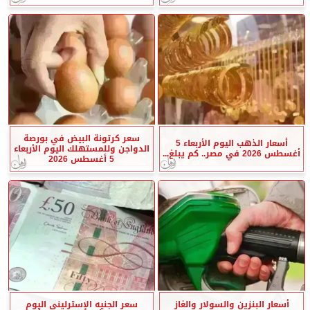
سعر كرتونة البيض في بورصة
أسعار الذهب اليوم الأربعاء 5
الدواجن وللمستهلك اليوم الأربعاء
أغسطس 2026 في مصر.. كم يبلغ...
5 أغسطس 2026
أسعار البنزين والسولار والغاز
سعر الجنيه الإسترليني اليوم