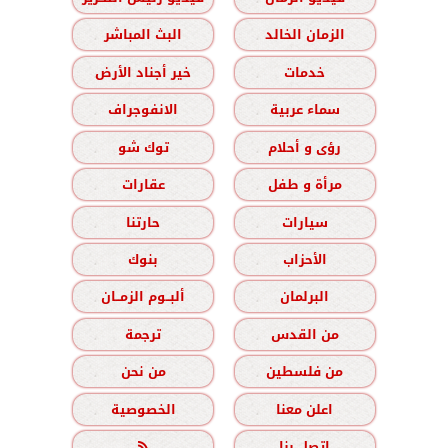
الزمان الخالد
البث المباشر
خدمات
خير أجناد الأرض
سماء عربية
الانفوجراف
رؤى و أحلام
توك شو
مرأة و طفل
عقارات
سيارات
حارتنا
الأحزاب
بنوك
البرلمان
ألبــوم الزمــان
من القدس
ترجمة
من فلسطين
من نحن
اعلن معنا
الخصوصية
اتصل بنا
