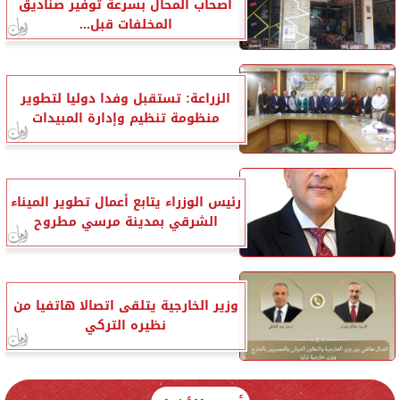
أصحاب المحال بسرعة توفير صناديق
المخلفات قبل...
الزراعة: تستقبل وفدا دوليا لتطوير
منظومة تنظيم وإدارة المبيدات
رئيس الوزراء يتابع أعمال تطوير الميناء
الشرقي بمدينة مرسي مطروح
وزير الخارجية يتلقى اتصالا هاتفيا من
نظيره التركي