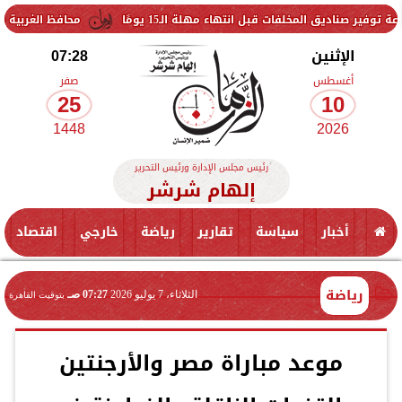
خلفات قبل انتهاء مهلة الـ15 يومًا
محافظ الغربية يتفقد حزمة من
الإثنين
07:28
أغسطس
صفر
25
10
1448
2026
رئيس مجلس الإدارة ورئيس التحرير
إلهام شرشر
أخبار
سياسة
تقارير
رياضة
خارجي
اقتصاد
رياضة
الثلاثاء، 7 يوليو 2026
07:27 صـ
بتوقيت القاهرة
موعد مباراة مصر والأرجنتين