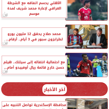
الأهلي يحسم اتفاقه مع الشرطة
العراقي لإعارة محمد شريف لمدة
موسم
محمد صلاح يحقق 12 مليون يورو
لطرابزون سبور في 3 أيام.. أرقام...
مع احتمالية انتقاله إلى سيلتك.. هيثم
حسن خارج قائمة ريال أوفييدو أمام...
آخر الأخبار
محافظة الإسكندرية تواصل التنبيه على