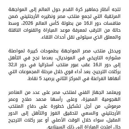
تتجه أنظار جماهير كرة القدم حول العالم إلى المواجهة
المرتقبة التي تجمع منتخب مصر ونظيره الأرجنتيني ضمن
منافسات دور الـ16 من بطولة كأس العالم 2026، وسط
حالة من الترقب لمعرفة موعد المباراة والقنوات الناقلة
والمعلق الذي سيتولى نقل أحداث اللقاء.
ويدخل منتخب مصر المواجهة بطموحات كبيرة لمواصلة
مشواره التاريخي في المونديال، بعدما نجح في التأهل
إلى دور الـ16 عقب عبور منتخب أستراليا في دور الـ32
بركلات الترجيح، بعد أداء قوي خلال مرحلة المجموعات التي
أنهاها الفراعنة في المركز الثاني برصيد 5 نقاط.
ويعتمد الجهاز الفني لمنتخب مصر على عدد من العناصر
الهجومية المميزة، وعلى رأسها محمد صلاح وعمر
مرموش، من أجل تشكيل خطورة على دفاع المنتخب
الأرجنتيني والسعي لتحقيق الفوز والتأهل إلى الدور
المقبل، سواء خلال الوقت الأصلي أو عبر ركلات الترجيح
حال امتدت المباراة إلى ذلك السيناريو.