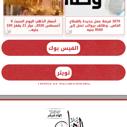
3070 فرصة عمل جديدة بالقطاع
أسعار الذهب اليوم السبت 8
الخاص.. وظائف برواتب تصل إلى
أغسطس 2026.. عيار 21 يقفز 100
9500 جنيه
جنيه...
الفيس بوك
تويتر
Tweets by elzmannewseg