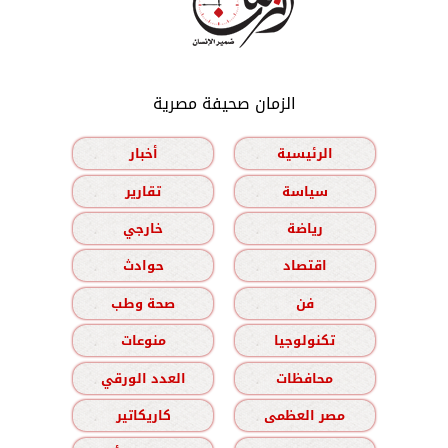
الزمان صحيفة مصرية
الرئيسية
أخبار
سياسة
تقارير
رياضة
خارجي
اقتصاد
حوادث
فن
صحة وطب
تكنولوجيا
منوعات
محافظات
العدد الورقي
مصر العظمى
كاريكاتير