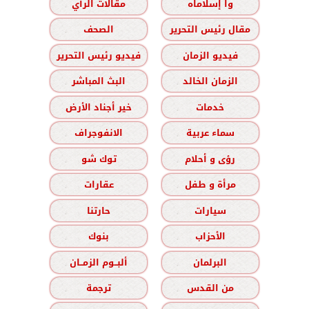
وا إسلاماه
مقالات الرأي
مقال رئيس التحرير
الصحف
فيديو الزمان
فيديو رئيس التحرير
الزمان الخالد
البث المباشر
خدمات
خير أجناد الأرض
سماء عربية
الانفوجراف
رؤى و أحلام
توك شو
مرأة و طفل
عقارات
سيارات
حارتنا
الأحزاب
بنوك
البرلمان
ألبــوم الزمــان
من القدس
ترجمة