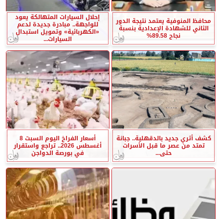
إحلال السيارات المتهالكة يعود
محافظ المنوفية يعتمد نتيجة الدور
للواجهة.. مبادرة جديدة لدعم
الثاني للشهادة الإعدادية بنسبة
«الكهربائية» وتمويل استبدال
نجاح 89.58%
السيارات...
كشف أثري جديد بالدقهلية.. جبانة
أسعار الفراخ اليوم السبت 8
تمتد من عصر ما قبل الأسرات
أغسطس 2026.. تراجع واستقرار
حتى...
في بورصة الدواجن