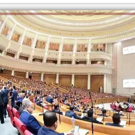
الكاتبة إلهام شرشر تهنئ الرئيس
السيسي بعيد ميلاده وتُشيد بجهوده
إلهام شرشر تكتب: دي مبقتش كورة..
في بناء الدولة
دي سياسة