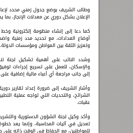
وطالب الشريف بوضع جدول زمني محدد لإعاد
الإعلان بشكل دوري عن معدلات الإنجاز، بما 
كما دعا إلى إنشاء منظومة إلكترونية وخ
أوضاع العدادات، مع تحديد مدد زمنية وا
وتعزيز الثقة بين المواطن ومؤسسات الدولة.
وشدد النائب على أهمية تشكيل لجنة تنسي
والإسكان، للعمل على تسريع إجراءات توفيق 
إلى جانب مراجعة أي أعباء مالية إضافية على 
وأشار الشريف إلى ضرورة إعداد تقارير دورية
الشرائح، والتحديات التي تواجه عملية التطبي
عقبات.
وأكد وكيل لجنة الشؤون الدستورية والتشريع
تعديل في آليات المحاسبة، وإنما يعد خطوة
للمواطنين، مع الحفاظ في الوقت ذاته على ح