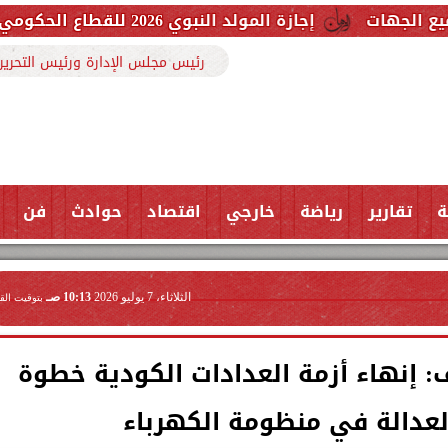
إجازة المولد النبوي 2026 للقطاع الحكومي والخاص.. اعرف الموعد وعدد أيام العطلة
رئيس مجلس الإدارة ورئيس التحرير
ة
تقارير
رياضة
خارجي
اقتصاد
حوادث
فن
الثلاثاء، 7 يوليو 2026
10:13 صـ
بتوقيت الق
: إنهاء أزمة العدادات الكودية خطوة
عدالة في منظومة الكهرباء