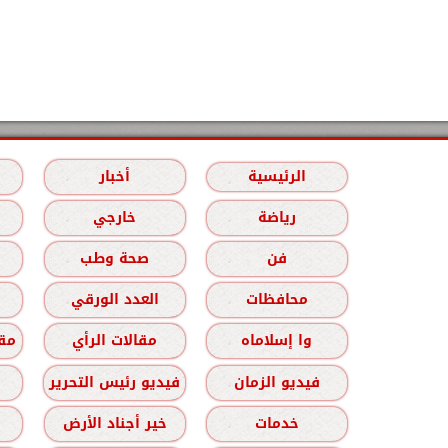
الرئيسية
أخبار
رياضة
خارجي
فن
صحة وطب
محافظات
العدد الورقي
وا إسلاماه
مقالات الرأي
مقا
فيديو الزمان
فيديو رئيس التحرير
خدمات
خير أجناد الأرض