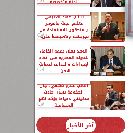
لجنة متخصصة
النائب عماد الغنيمي:
معلمو لجنة فاقوس
يستحقون الاستفادة من
تجربتهم وتعميمها على...
الوفد يعلن دعمه الكامل
للدولة المصرية فى اتخاذ
لإجراءات والتدابير لحماية
الأمن...
النائب عمرو فهمي: بيان
الحكومة بشأن حادث
سفينتي دمياط يؤكد نهج
الشفافية
آخر الأخبار