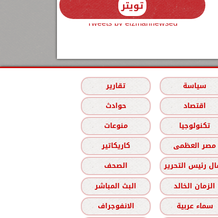
تويتر
Tweets by elzmannewseg
سياسة
تقارير
اقتصاد
حوادث
تكنولوجيا
منوعات
مصر العظمى
كاريكاتير
ل رئيس التحرير
الصحف
الزمان الخالد
البث المباشر
سماء عربية
الانفوجراف