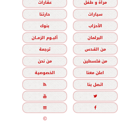
مرأة و طفل
عقارات
سيارات
حارتنا
الأحزاب
بنوك
البرلمان
ألبــوم الزمــان
من القدس
ترجمة
من فلسطين
من نحن
اعلن معنا
الخصوصية
اتصل بنا





جميع الحقوق محفوظة
©
2020 - 2026 - الزمان