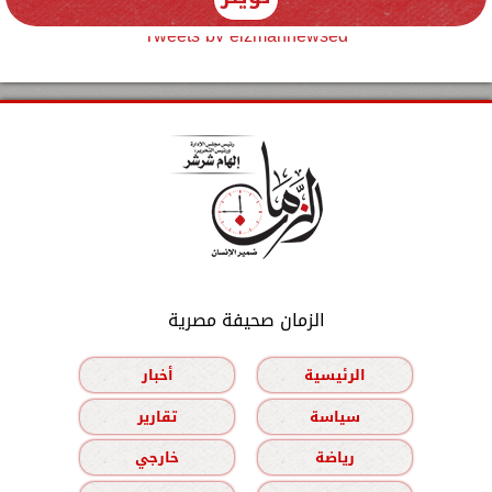
Tweets by elzmannewseg
الزمان صحيفة مصرية
الرئيسية
أخبار
سياسة
تقارير
رياضة
خارجي