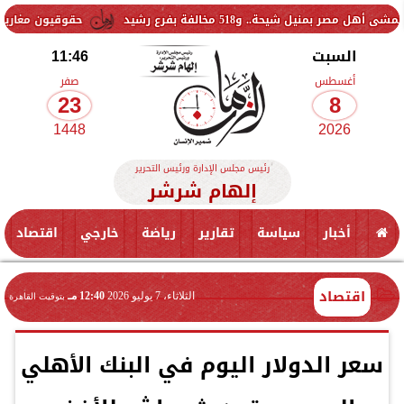
حقوقيون مغاربة: مصرع 141 شخصا خلال محاولة العبور إلى سبتة.. والحصيلة مرشحة للارتفاع
السبت
11:46
أغسطس
صفر
23
8
1448
2026
رئيس مجلس الإدارة ورئيس التحرير
إلهام شرشر
أخبار
سياسة
تقارير
رياضة
خارجي
اقتصاد
اقتصاد
الثلاثاء، 7 يوليو 2026
12:40 مـ
بتوقيت القاهرة
سعر الدولار اليوم في البنك الأهلي