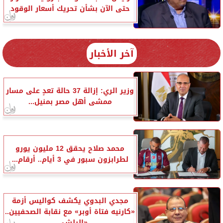
حتى الآن بشأن تحريك أسعار الوقود
آخر الأخبار
وزير الري: إزالة 37 حالة تعدٍ على مسار
ممشى أهل مصر بمنيل...
محمد صلاح يحقق 12 مليون يورو
لطرابزون سبور في 3 أيام.. أرقام...
مجدي البدوي يكشف كواليس أزمة
«كارنيه فتاة أوبر» مع نقابة الصحفيين..
«البلشي...