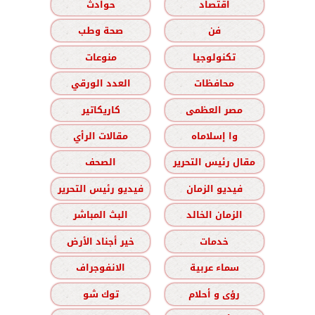
اقتصاد
حوادث
فن
صحة وطب
تكنولوجيا
منوعات
محافظات
العدد الورقي
مصر العظمى
كاريكاتير
وا إسلاماه
مقالات الرأي
مقال رئيس التحرير
الصحف
فيديو الزمان
فيديو رئيس التحرير
الزمان الخالد
البث المباشر
خدمات
خير أجناد الأرض
سماء عربية
الانفوجراف
رؤى و أحلام
توك شو