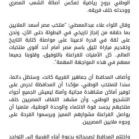
الوطني بروح رياضية تعكس أصالة الشعب المصري
ووحدته خلف فريقه.
وقال اللواء علاء عبدالمعطي: "منتخب مصر أسعد الملايين
بما حققه من إنجاز تاريخي في البطولة حتى الآن، ونحن
على ثقة في قدرة لاعبينا على مواصلة كتابة التاريخ
وتقديم مباراة تليق باسم مصر أمام أحد أقوى منتخبات
العالم.. كل الأمنيات للفراعنة بالتوفيق، وقلوبنا جميعا
معهم في هذه المواجهة المهمة".
وأضاف المحافظ أن جماهير الغربية كانت، وستظل دائما،
سندا للمنتخب الوطني، مؤكدا أن المحافظة تحرص على
توفير أماكن مشاهدة مجانية وآمنة ليعيش الجميع أجواء
التشجيع الوطني، وأن مشهد التفاف المصريين خلف
منتخبهم يجسد قوة الانتماء والوحدة الوطنية، متمنيا أن
يواصل الفراعنة مشوارهم المميز ويرسموا الفرحة على
وجوه ملايين المصريين.
واختتم المحافظ تصريحاته بدعوة أبناء الغربية إلى التواجد