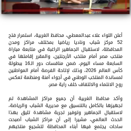
أعلن اللواء علاء عبدالمعطي، محافظ الغربية، استمرار فتح
52 مركز شباب وناديا رياضيا بمختلف مراكز ومدن
المحافظة، لاستقبال الجماهير الراغبة في متابعة مباراة
منتخب مصر أمام منتخب الأرجنتين، والمقرر إقامتها في
السابعة مساء اليوم، ضمن منافسات دور الـ16 ببطولة
كأس العالم 2026، وذلك لإتاحة الفرصة أمام المواطنين
لمساندة المنتخب الوطني في أجواء آمنة ومنظمة تعكس
روح الانتماء والالتفاف خلف راية مصر.
وأكد محافظ الغربية أن جميع مراكز المشاهدة تم
تجهيزها بالكامل بالتنسيق مع مديرية الشباب والرياضة،
لاستقبال الجماهير وتوفير تجربة مشاهدة تليق بهذا
الحدث العالمي، مشيرا إلى أن مراكز الشباب أصبحت
ساحات يجتمع فيها أبناء المحافظة لتشجيع منتخبهم