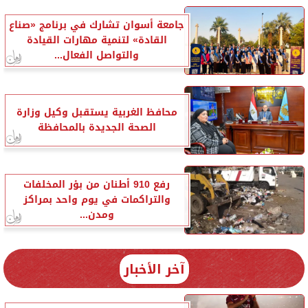
جامعة أسوان تشارك في برنامج «صناع
القادة» لتنمية مهارات القيادة
والتواصل الفعال...
محافظ الغربية يستقبل وكيل وزارة
الصحة الجديدة بالمحافظة
رفع 910 أطنان من بؤر المخلفات
والتراكمات في يوم واحد بمراكز
ومدن...
آخر الأخبار