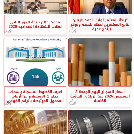
”راحة المعتمر أولًا”.. أحمد الريان:
موعد إعلان نتيجة الدور الثاني
نتابع المعتمرين لحظة بلحظة ونوفر
لطلاب الشهادة الإعدادية 2026
برامج عمرة...
أسعار السجائر اليوم الجمعة 8
اعرف الخطوط المسجلة باسمك..
أغسطس 2026 بعد الزيادة.. القائمة
خطوات الاستعلام عن أرقام
الكاملة
المحمول المرتبطة بالرقم القومي