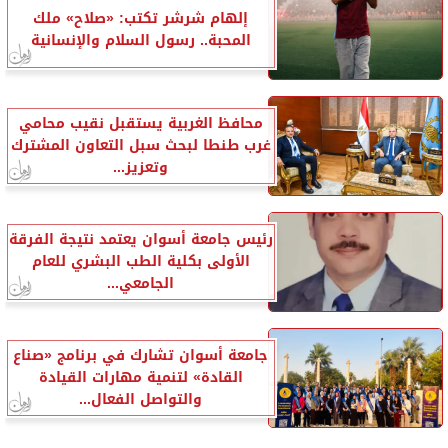
إلهام شرشر تكتب: «صلاح» ملك
المحبة.. رسول السلام والإنسانية
محافظ الغربية يستقبل نقيب محامي
غرب طنطا لبحث سبل التعاون المشترك
وتعزيز...
رئيس جامعة أسوان يعتمد نتيجة الفرقة
الأولى بكلية الطب البشري للعام
الجامعي...
جامعة أسوان تشارك في برنامج «صناع
القادة» لتنمية مهارات القيادة
والتواصل الفعال...