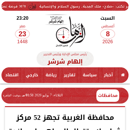
ح» ملك المحبة.. رسول السلام والإنسانية
3070 فرصة عمل جديدة بالقطاع الخاص.. وظائف برواتب تصل إلى 9500 جنيه
السبت
23:20
أغسطس
صفر
23
8
1448
2026
رئيس مجلس الإدارة ورئيس التحرير
إلهام شرشر
أخبار
سياسة
تقارير
رياضة
خارجي
اقتصاد
محافظات
الثلاثاء، 7 يوليو 2026
01:51 مـ
بتوقيت القاهرة
محافظة الغربية تجهز 52 مركز