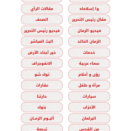
وا إسلاماه
مقالات الرأي
مقال رئيس التحرير
الصحف
فيديو الزمان
فيديو رئيس التحرير
الزمان الخالد
البث المباشر
خدمات
خير أجناد الأرض
سماء عربية
الانفوجراف
رؤى و أحلام
توك شو
مرأة و طفل
عقارات
سيارات
حارتنا
الأحزاب
بنوك
البرلمان
ألبــوم الزمــان
من القدس
ترجمة