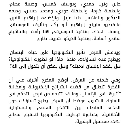
جابر، وثريا حمدي، ويوسف خميس، وحبيبة عصام،
والطفلة كارما، والطفلة جودي، ومحمد حسين، وصمم
الديكور والملابس دنيا عزيز، والإضاءة إبراهيم الفرن،
والفيديو مابينج إبراهيم أبو بكر، وتأليف الموسيقى
يوسف الحداد، وتنفيذ الموسيقى هنا رأفت، والماكياج
ساندي أسامة، وتنفيذ الديكور شريف طارق.
ويناقش العرض تأثير التكنولوجيا على حياة الإنسان،
ويطرح عدة تساؤلات، منها: ماذا لو تطورت التكنولوجيا؟
هل يفقد الإنسان آدميته؟ وهل يمكن أن يتحول إلى آلة؟.
وفي كلمته عن العرض، أوضح المخرج أشرف علي أن
الفكرة تنطلق من قضية الشرائح الإلكترونية وإمكانية
تأثيرها في الإنسان، وما قد تتيحه من فرص للتحكم في
السلوك البشري، موضحا أن العرض يطرح تساؤلات حول
الحدود الفاصلة بين التقدم العلمي والمسئولية
الأخلاقية، وخطورة توظيف التكنولوجيا لتحقيق مصالح
تهدد مستقبل البشرية.