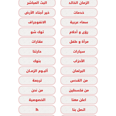
الزمان الخالد
البث المباشر
خدمات
خير أجناد الأرض
سماء عربية
الانفوجراف
رؤى و أحلام
توك شو
مرأة و طفل
عقارات
سيارات
حارتنا
الأحزاب
بنوك
البرلمان
ألبــوم الزمــان
من القدس
ترجمة
من فلسطين
من نحن
اعلن معنا
الخصوصية
اتصل بنا
