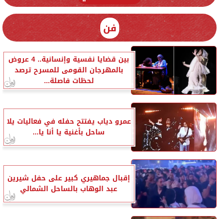
فن
بين قضايا نفسية وإنسانية.. 4 عروض
بالمهرجان القومى للمسرح ترصد
لحظات فاصلة...
عمرو دياب يفتتح حفله في فعاليات يلا
ساحل بأغنية يا أنا يا...
إقبال جماهيري كبير على حفل شيرين
عبد الوهاب بالساحل الشمالي