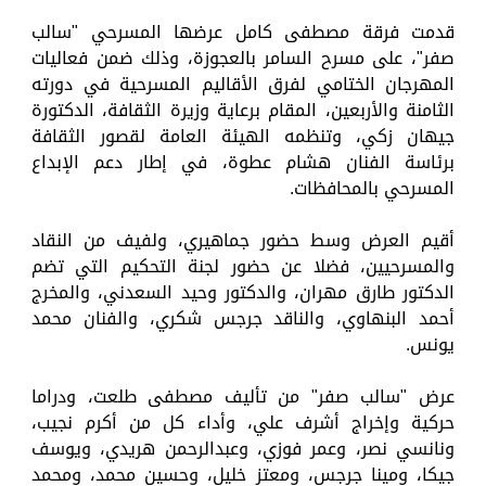
قدمت فرقة مصطفى كامل عرضها المسرحي "سالب
صفر"، على مسرح السامر بالعجوزة، وذلك ضمن فعاليات
المهرجان الختامي لفرق الأقاليم المسرحية في دورته
الثامنة والأربعين، المقام برعاية وزيرة الثقافة، الدكتورة
جيهان زكي، وتنظمه الهيئة العامة لقصور الثقافة
برئاسة الفنان هشام عطوة، في إطار دعم الإبداع
المسرحي بالمحافظات.
أقيم العرض وسط حضور جماهيري، ولفيف من النقاد
والمسرحيين، فضلا عن حضور لجنة التحكيم التي تضم
الدكتور طارق مهران، والدكتور وحيد السعدني، والمخرج
أحمد البنهاوي، والناقد جرجس شكري، والفنان محمد
يونس.
عرض "سالب صفر" من تأليف مصطفى طلعت، ودراما
حركية وإخراج أشرف علي، وأداء كل من أكرم نجيب،
ونانسي نصر، وعمر فوزي، وعبدالرحمن هريدي، ويوسف
جيكا، ومينا جرجس، ومعتز خليل، وحسين محمد، ومحمد