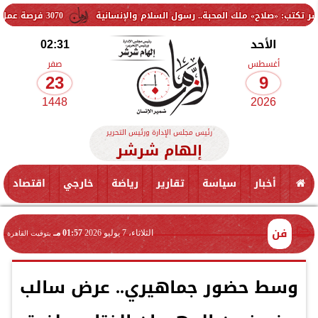
ملك المحبة.. رسول السلام والإنسانية
3070 فرصة عمل جديدة بالقطاع الخاص.. وظائف برواتب تصل إلى 9500 جنيه
الأحد
02:31
أغسطس
صفر
23
9
1448
2026
رئيس مجلس الإدارة ورئيس التحرير
إلهام شرشر
أخبار
سياسة
تقارير
رياضة
خارجي
اقتصاد
فن
الثلاثاء، 7 يوليو 2026
01:57 مـ
بتوقيت القاهرة
وسط حضور جماهيري.. عرض سالب