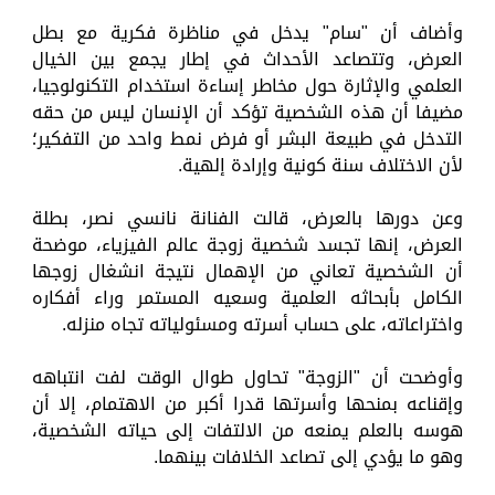
وأضاف أن "سام" يدخل في مناظرة فكرية مع بطل
العرض، وتتصاعد الأحداث في إطار يجمع بين الخيال
العلمي والإثارة حول مخاطر إساءة استخدام التكنولوجيا،
مضيفا أن هذه الشخصية تؤكد أن الإنسان ليس من حقه
التدخل في طبيعة البشر أو فرض نمط واحد من التفكير؛
لأن الاختلاف سنة كونية وإرادة إلهية.
وعن دورها بالعرض، قالت الفنانة نانسي نصر، بطلة
العرض، إنها تجسد شخصية زوجة عالم الفيزياء، موضحة
أن الشخصية تعاني من الإهمال نتيجة انشغال زوجها
الكامل بأبحاثه العلمية وسعيه المستمر وراء أفكاره
واختراعاته، على حساب أسرته ومسئولياته تجاه منزله.
وأوضحت أن "الزوجة" تحاول طوال الوقت لفت انتباهه
وإقناعه بمنحها وأسرتها قدرا أكبر من الاهتمام، إلا أن
هوسه بالعلم يمنعه من الالتفات إلى حياته الشخصية،
وهو ما يؤدي إلى تصاعد الخلافات بينهما.