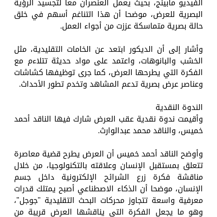
الفيديو مابينج، بحيث يعمل العنصران معا لتجسيد الرؤية
البصرية للعرض، موضحا أن هذا التناغم أسهم في خلق
حالة بصرية متماسكة عززت من أجواء العمل.
وأشار إلى أن الديكور ابتعد عن الخامات التقليدية، مثل
الخشب والبانوهات، واعتمد على مواد حديثة تتلاءم مع
الفكرة التي يطرحها العرض، كما جرى توظيفها كشاشات
وعناصر عرض بصرية تدعم المشاهد وتخدم تطور الأحداث.
الندوة النقدية
وأقيمت ندوة نقدية عقب العرض شارك فيها الناقد أحمد
خميس، والناقد محمد عبدالوارث.
وأوضح الناقد أحمد خميس أن العرض يطرح قضية معاصرة
تتعلق بمستقبل الإنسان وعلاقته بالتكنولوجيا، من خلال
مناقشة فكرة زرع الشرائح الإلكترونية داخل جسم
الإنسان، موضحا أن الذكاء الاصطناعي أصبح يمتلك قدرات
معرفية واسعة تتجاوز محركات البحث التقليدية "جوجل"،
وهو ما يجعل الفكرة التي يناقشها العرض قريبة من