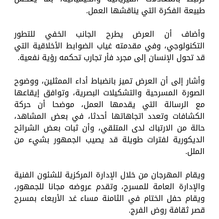
طبيعة الفكرة التي يناقشها العمل.
وأضاف أن العرض يطرح الجانب الخفي للتطور
التكنولوجي، وفي مقدمته غياب الضوابط الأخلاقية التي
قد تحول الإنسان إلى مجرد فأر تجارب تحكمه رؤية نفعية.
وأشار إلى أن العرض تميز بانضباط أداء الممثلين، ووضوح
الصورة المسرحية والتشكيلات البصرية، وتوافق إيقاعها
مع الرسالة التي يقدمها العمل، موضحا أن حركة
الكشافات وتعدد اتجاهاتها أحدثا، في بعض المشاهد،
حالة من الارتباك لدى المتلقي، وأن ثبات بعض الشرائح
الديكورية لفترات طويلة قد يصيب الجمهور بشيء من
الملل.
ويقام المهرجان من خلال الإدارة المركزية للشئون الفنية
والإدارة العامة للمسرح، وتقدم عروضه مجانا للجمهور،
ويقام حفل الختام في الثامنة مساء غد الأربعاء بمسرح
قصر ثقافة روض الفرج.