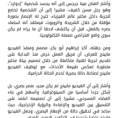
وأشار الفنان مينا جرجس إلى أنه يجسد شخصية "إدوارد"،
وهو رجل مسن كفيف، مشيرا إلى أن الشخصية تخضع
لتجربة داخل مختبر عالم الفيزياء، تتيح له الإبصار بصورة
مؤقتة من خلال الشريحة والروبوت، فيعتقد أنه استعاد
بصره بالفعل، قبل أن يكتشف لاحقا أن ما يراه لم يكن
سوى واقع افتراضي صنعته التكنولوجيا.
ومن جهته، أكد إبراهيم أبو بكر، مصمم ومنفذ الفيديو
مابينج للعرض، أن فريق العمل حرص منذ البداية على
تقديم تجربة تقنية متكاملة من خلال تصميم بيئة مختبر
متطورة تعكس طبيعة الأحداث، مع توظيف الفيديو
مابينج لصناعة حالة بصرية تخدم الحالة الدرامية.
وأشار إلى أن الفيديو مابينج لم يكن مجرد عنصر بصري، بل
شكل جزءا أساسيا من السينوغرافيا، وأسهم في بناء
الفضاء المسرحي، مشيرا إلى أن تصميمه اعتمد على
التنسيق بين الفيديو والإضاءة والرؤية الإخراجية، حيث
ساعد في تحقيق حالة من الإبهار البصري، وجعل الفيديو
مابينج عنصرا رئيسيا في التكوين البصري للعرض.