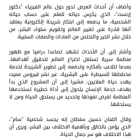
وأضاف أن أحداث العرض تدور حول عالم الفيزياء "دكتور
إرنست"، الذي يكرس حياته للعلم على حساب حياته
الشخصية، ما يدفعه إلى ابتكار شريحة إلكترونية يعتقد
أنها قادرة على تغيير العالم وتقويم سلوك البشر، من
خلال نشر الخير والتخلص من العادات والصفات السلبية.
وأشار إلى أن الأحداث تشهد تصاعدا دراميا مع ظهور
منظمة سرية تستغل اختراع العالم لتحقيق أهدافها،
بعدما تتلاعب بأفكاره وتدفعه إلى تطوير الشريحة لخدمة
مخططها للسيطرة على البشرية، عبر نشر فيروس مميت
يهدد حياة الملايين، مشيرا إلى أن المشروع الذي بدأ
بهدف خدمة الإنسان يتحول إلى أداة خطيرة تستخدمها
المنظمة لفرض نفوذها وتحديد من يستحق الحياة ومن لا
يستحقها.
وقال الفنان حسين سلطان إنه يجسد شخصية "سام"،
الذي يؤمن بالخالق وبأهمية الاختلاف بين البشر، ويرى أن
هذا الاختلاف هو سر جمال الحياة.