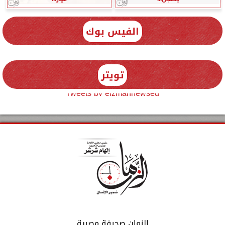
الفيس بوك
تويتر
Tweets by elzmannewseg
الزمان صحيفة مصرية