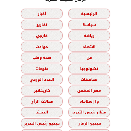
الرئيسية
أخبار
سياسة
تقارير
رياضة
خارجي
اقتصاد
حوادث
فن
صحة وطب
تكنولوجيا
منوعات
محافظات
العدد الورقي
مصر العظمى
كاريكاتير
وا إسلاماه
مقالات الرأي
مقال رئيس التحرير
الصحف
فيديو الزمان
فيديو رئيس التحرير