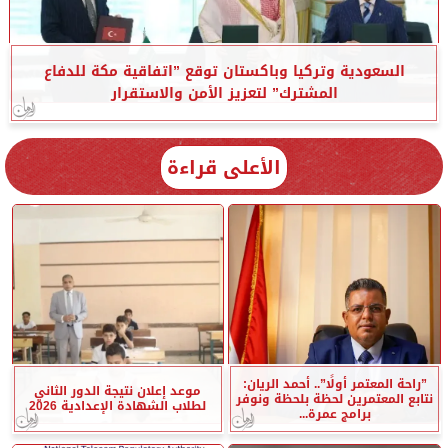
السعودية وتركيا وباكستان توقع ”اتفاقية مكة للدفاع
المشترك” لتعزيز الأمن والاستقرار
الأعلى قراءة
”راحة المعتمر أولًا”.. أحمد الريان:
موعد إعلان نتيجة الدور الثاني
نتابع المعتمرين لحظة بلحظة ونوفر
لطلاب الشهادة الإعدادية 2026
برامج عمرة...