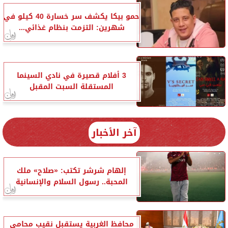
حمو بيكا يكشف سر خسارة 40 كيلو في
شهرين: التزمت بنظام غذائي...
3 أفلام قصيرة في نادي السينما
المستقلة السبت المقبل
آخر الأخبار
إلهام شرشر تكتب: «صلاح» ملك
المحبة.. رسول السلام والإنسانية
محافظ الغربية يستقبل نقيب محامي