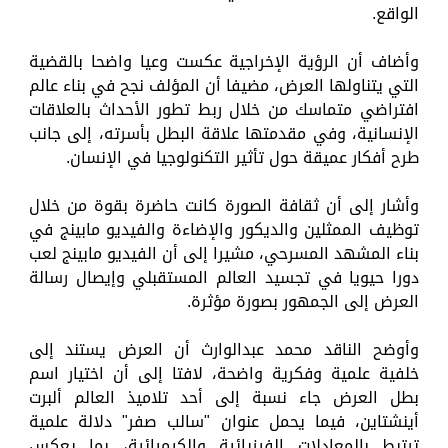
الواقع.
وأضاف أن الرؤية الإخراجية عكست وعيا واضحا بالقضية
التي يتناولها العرض، مضيفا أن المؤلف نجح في بناء عالم
افتراضي متماسك من خلال ربط تطور الأحداث بالعلاقات
الإنسانية، وفي مقدمتها علاقة البطل بأسرته، إلى جانب
طرح أفكار عميقة حول تأثير التكنولوجيا في الإنسان.
وأشار إلى أن ثقافة الصورة كانت حاضرة بقوة من خلال
توظيف الممثلين والديكور والإضاءة والفيديو مابينج في
بناء المشهد المسرحي، مشيرا إلى أن الفيديو مابينج لعب
دورا حيويا في تجسيد العالم المستقبلي وإيصال رسالة
العرض إلى الجمهور بصورة مؤثرة.
وأوضح الناقد محمد عبدالوارث أن العرض يستند إلى
خلفية علمية وفكرية واضحة، لافتا إلى أن اختيار اسم
بطل العرض جاء نسبة إلى أحد تلاميذ العالم ألبرت
أينشتاين، فيما يحمل عنوان "سالب صفر" دلالة علمية
ترتبط بالمعادلات الفيزيائية والكيميائية، بما يعكس