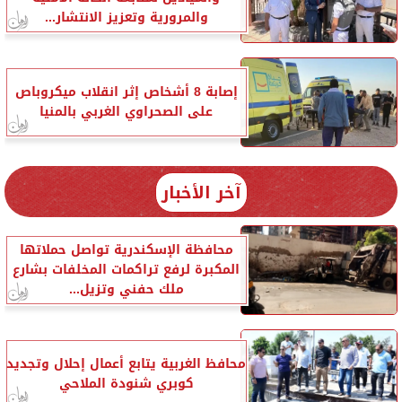
والمرورية وتعزيز الانتشار...
إصابة 8 أشخاص إثر انقلاب ميكروباص
على الصحراوي الغربي بالمنيا
آخر الأخبار
محافظة الإسكندرية تواصل حملاتها
المكبرة لرفع تراكمات المخلفات بشارع
ملك حفني وتزيل...
محافظ الغربية يتابع أعمال إحلال وتجديد
كوبري شنودة الملاحي