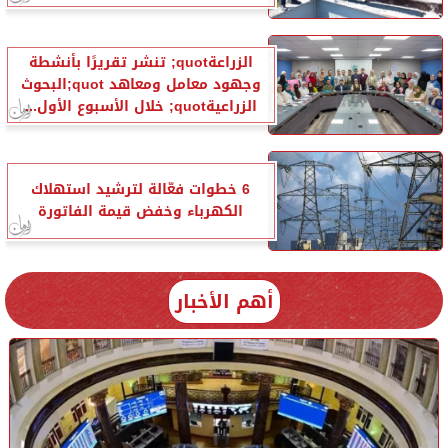
الزراعةquot; تنشر تقريرًا بأنشطة
وجهود معامل ومعاهد quot;البحوث
الزراعيةquot; خلال الأسبوع الأول...
6 خطوات فعّالة لترشيد استهلاك
الكهرباء وخفض قيمة الفاتورة
أهم الأخبار