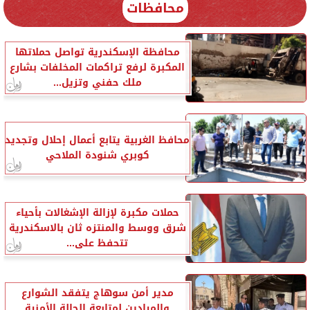
محافظات
محافظة الإسكندرية تواصل حملاتها
المكبرة لرفع تراكمات المخلفات بشارع
ملك حفني وتزيل...
محافظ الغربية يتابع أعمال إحلال وتجديد
كوبري شنودة الملاحي
حملات مكبرة لإزالة الإشغالات بأحياء
شرق ووسط والمنتزه ثان بالاسكندرية
تتحفظ على...
مدير أمن سوهاج يتفقد الشوارع
والميادين لمتابعة الحالة الأمنية