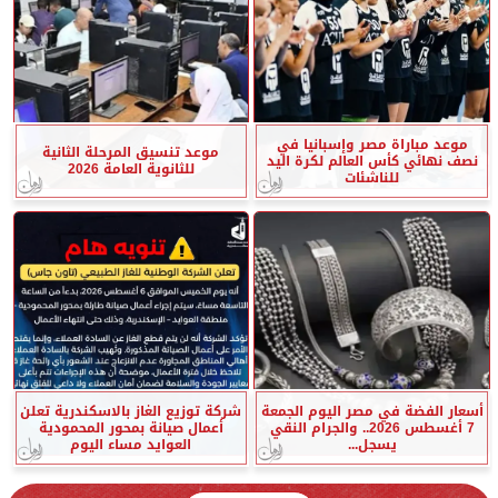
موعد مباراة مصر وإسبانيا في
موعد تنسيق المرحلة الثانية
نصف نهائي كأس العالم لكرة اليد
للثانوية العامة 2026
للناشئات
أسعار الفضة في مصر اليوم الجمعة
شركة توزيع الغاز بالاسكندرية تعلن
7 أغسطس 2026.. والجرام النقي
أعمال صيانة بمحور المحمودية
يسجل...
العوايد مساء اليوم