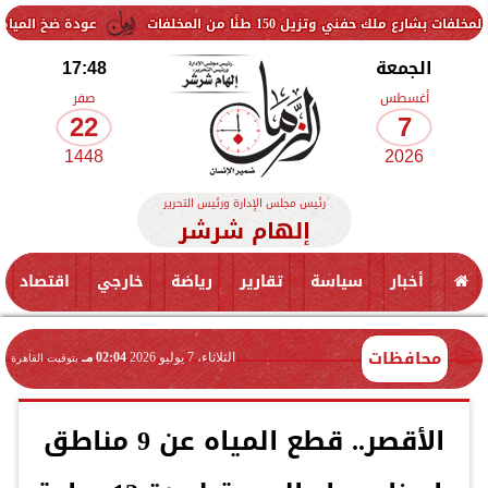
زيل 150 طنًا من المخلفات
عودة ضخ المياه تدريجيًا لمنا
الجمعة
17:48
أغسطس
صفر
22
7
1448
2026
رئيس مجلس الإدارة ورئيس التحرير
إلهام شرشر
أخبار
سياسة
تقارير
رياضة
خارجي
اقتصاد
محافظات
الثلاثاء، 7 يوليو 2026
02:04 مـ
بتوقيت القاهرة
الأقصر.. قطع المياه عن 9 مناطق