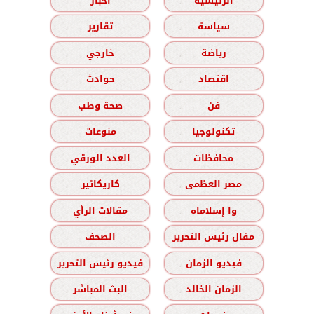
الرئيسية
أخبار
سياسة
تقارير
رياضة
خارجي
اقتصاد
حوادث
فن
صحة وطب
تكنولوجيا
منوعات
محافظات
العدد الورقي
مصر العظمى
كاريكاتير
وا إسلاماه
مقالات الرأي
مقال رئيس التحرير
الصحف
فيديو الزمان
فيديو رئيس التحرير
الزمان الخالد
البث المباشر