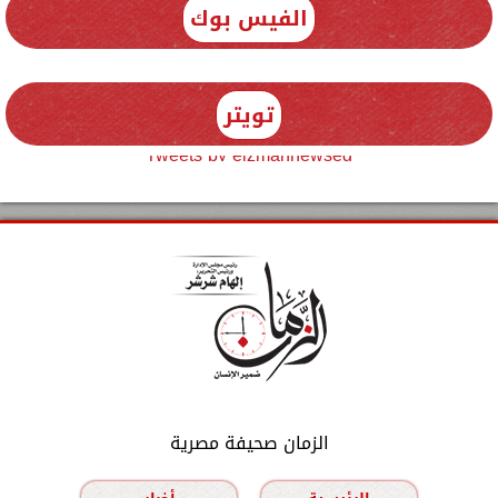
الفيس بوك
تويتر
Tweets by elzmannewseg
الزمان صحيفة مصرية