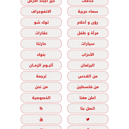
خدمات
خير أجناد الأرض
سماء عربية
الانفوجراف
رؤى و أحلام
توك شو
مرأة و طفل
عقارات
سيارات
حارتنا
الأحزاب
بنوك
البرلمان
ألبــوم الزمــان
من القدس
ترجمة
من فلسطين
من نحن
اعلن معنا
الخصوصية
اتصل بنا


