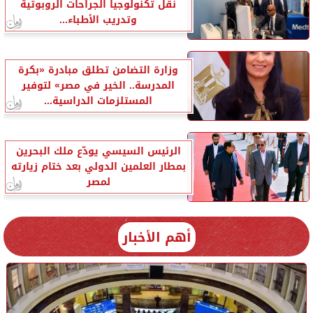
نقل تكنولوجيا الجراحات الروبوتية
وتدريب الأطباء...
وزارة التضامن تطلق مبادرة «بكرة
المدرسة.. الخير في مصر» لتوفير
المستلزمات الدراسية...
الرئيس السيسي يودّع ملك البحرين
بمطار العلمين الدولي بعد ختام زيارته
لمصر
أهم الأخبار