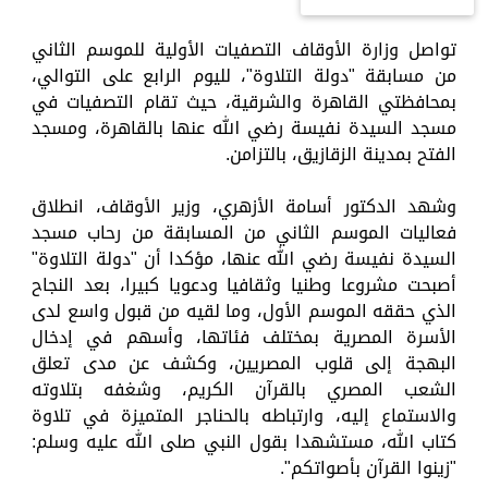
تواصل وزارة الأوقاف التصفيات الأولية للموسم الثاني
من مسابقة "دولة التلاوة"، لليوم الرابع على التوالي،
بمحافظتي القاهرة والشرقية، حيث تقام التصفيات في
مسجد السيدة نفيسة رضي الله عنها بالقاهرة، ومسجد
الفتح بمدينة الزقازيق، بالتزامن.
وشهد الدكتور أسامة الأزهري، وزير الأوقاف، انطلاق
فعاليات الموسم الثاني من المسابقة من رحاب مسجد
السيدة نفيسة رضي الله عنها، مؤكدا أن "دولة التلاوة"
أصبحت مشروعا وطنيا وثقافيا ودعويا كبيرا، بعد النجاح
الذي حققه الموسم الأول، وما لقيه من قبول واسع لدى
الأسرة المصرية بمختلف فئاتها، وأسهم في إدخال
البهجة إلى قلوب المصريين، وكشف عن مدى تعلق
الشعب المصري بالقرآن الكريم، وشغفه بتلاوته
والاستماع إليه، وارتباطه بالحناجر المتميزة في تلاوة
كتاب الله، مستشهدا بقول النبي صلى الله عليه وسلم:
"زينوا القرآن بأصواتكم".