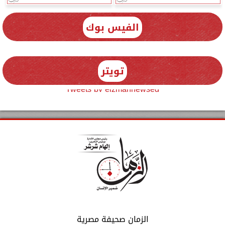
الفيس بوك
تويتر
Tweets by elzmannewseg
الزمان صحيفة مصرية