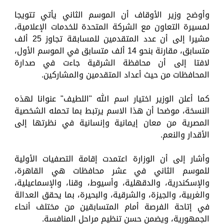
وأوضح وزير الأوقاف أن الموسم الثاني يأتي تتويجا
لمسيرة التعاون مع الشركة المتحدة للخدمات الإعلامية،
مشيرا إلى أن عدد المتقدمين للمسابقة تجاوز 25 ألف
متسابق، مقارنة بنحو 14 ألف متسابق في الموسم الأول،
لافتا إلى أن محافظة الشرقية جاءت في صدارة
المحافظات من حيث أعداد المتقدمين والمشاركين.
كما أعلن الوزير اختيار اسم الله "اللطيف" عنوانا لهذه
النسخة، موضحا أن هذا الاسم يرتبط بما تحمله الشخصية
المصرية من معان إيمانية وإنسانية في نظرتها إلى
الأقدار والنعم.
وأشار إلى أن الوزارة اعتمدت إقامة التصفيات الأولية
للموسم الثاني في عشر محافظات هي القاهرة،
والإسكندرية، والدقهلية، وأسيوط، وقنا، والإسماعيلية،
والغربية، والجيزة، والشرقية، والبحيرة، بما يحقق العدالة
في إتاحة الفرصة أمام المتسابقين من مختلف أنحاء
الجمهورية، ويضمن حسن تنظيم مراحل المنافسة.