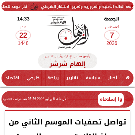
منية والمرورية وتعزيز الانتشار الشرطي
آخر موعد لتظلمات الثانوية العامة 2026.. الرابط والرسوم وخطوات ال
الجمعة
14:33
أغسطس
صفر
22
7
1448
2026
رئيس مجلس الإدارة ورئيس التحرير
إلهام شرشر
أخبار
سياسة
تقارير
رياضة
خارجي
اقتصاد
وا إسلاماه
الأربعاء، 8 يوليو 2026
05:56 صـ
بتوقيت القاهرة
تواصل تصفيات الموسم الثاني من