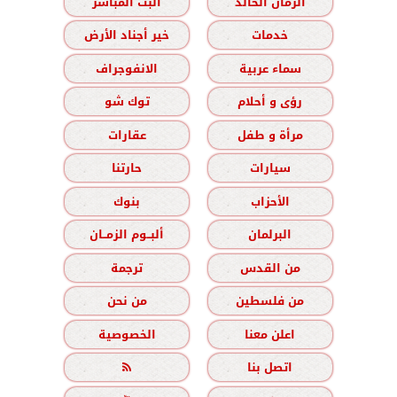
الزمان الخالد
البث المباشر
خدمات
خير أجناد الأرض
سماء عربية
الانفوجراف
رؤى و أحلام
توك شو
مرأة و طفل
عقارات
سيارات
حارتنا
الأحزاب
بنوك
البرلمان
ألبــوم الزمــان
من القدس
ترجمة
من فلسطين
من نحن
اعلن معنا
الخصوصية
اتصل بنا
