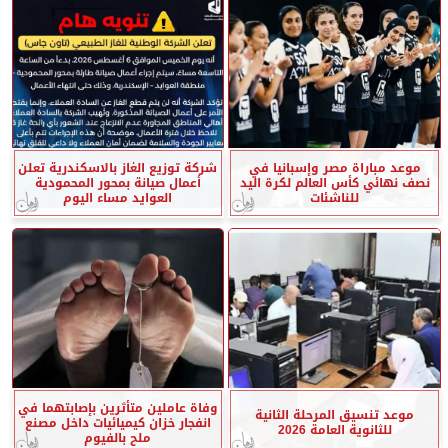
موعد مباراة مصر وإسبانيا في
شركة توزيع الغاز بالاسكندرية تعلن
نصف نهائي كأس العالم لكرة اليد
أعمال صيانة بمحور المحمودية
للناشئات
العوايد مساء اليوم
وفاة عاملين متأثرين بإصابتهما في
موعد تنسيق المرحلة الثانية
انفجار خزان كيميائيات داخل مصنع
للثانوية العامة 2026
ملح بالفيوم