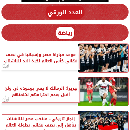
العدد الورقي
رياضة
موعد مباراة مصر وإسبانيا في نصف
نهائي كأس العالم لكرة اليد للناشئات
بيزيرا: الزمالك لا يفي بوعوده لي ولن
أقبل بعدم احترامهم لكلمتهم
إنجاز تاريخي.. منتخب مصر للناشئات
يتأهل إلى نصف نهائي بطولة العالم