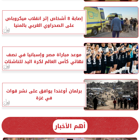
إصابة 8 أشخاص إثر انقلاب ميكروباص
على الصحراوي الغربي بالمنيا
موعد مباراة مصر وإسبانيا في نصف
نهائي كأس العالم لكرة اليد للناشئات
برلمان أوغندا يوافق على نشر قوات
في غزة
أهم الأخبار