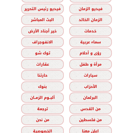
فيديو الزمان
فيديو رئيس التحرير
الزمان الخالد
البث المباشر
خدمات
خير أجناد الأرض
سماء عربية
الانفوجراف
رؤى و أحلام
توك شو
مرأة و طفل
عقارات
سيارات
حارتنا
الأحزاب
بنوك
البرلمان
ألبــوم الزمــان
من القدس
ترجمة
من فلسطين
من نحن
اعلن معنا
الخصوصية