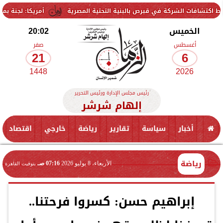
ت الشركة في قبرص بالبنية التحتية المصرية
أمريكا: لجنة بمجلس الشيوخ
الخميس
20:02
أغسطس
صفر
21
6
1448
2026
رئيس مجلس الإدارة ورئيس التحرير
إلهام شرشر
أخبار
سياسة
تقارير
رياضة
خارجي
اقتصاد
رياضة
الأربعاء، 8 يوليو 2026
07:16 صـ
بتوقيت القاهرة
إبراهيم حسن: كسروا فرحتنا..