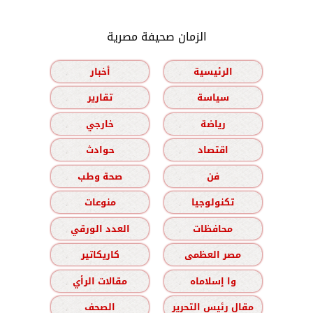
الزمان صحيفة مصرية
الرئيسية
أخبار
سياسة
تقارير
رياضة
خارجي
اقتصاد
حوادث
فن
صحة وطب
تكنولوجيا
منوعات
محافظات
العدد الورقي
مصر العظمى
كاريكاتير
وا إسلاماه
مقالات الرأي
مقال رئيس التحرير
الصحف