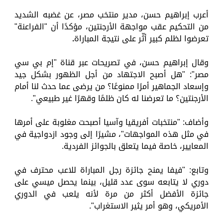
أعرب إبراهيم حسن، مدير منتخب مصر، عن غضبه الشديد
من التحكيم عقب مواجهة الأرجنتين، مؤكدًا أن "الفراعنة"
تعرضوا لظلم كبير أثّر على نتيجة المباراة
.
وقال إبراهيم حسن، في تصريحات عبر قناة "إم بي سي
مصر": "هل أصبح الاجتهاد من أجل الظهور بشكل جيد
وإسعاد الجماهير أمرًا ممنوعًا؟ من يرضى عما حدث لنا أمام
الأرجنتين؟ ما تعرضنا له كان ظلمًا وقهرًا غير طبيعي".
وأضاف: "منتخبات أفريقيا وآسيا أصبحت مغلوبة على أمرها
في مثل هذه المواجهات"، مشيرًا إلى وجود ازدواجية في
المعايير، خاصة فيما يتعلق بالجوائز الفردية.
وتابع: "فيفا يمنح جائزة رجل المباراة للاعب محترف في
دوري لا يتابعه سوى عدد قليل، بينما يحصل ميسي على
جائزة الأفضل أكثر من مرة لأنه يلعب في الدوري
الأمريكي، وهو أمر يثير الاستغراب".