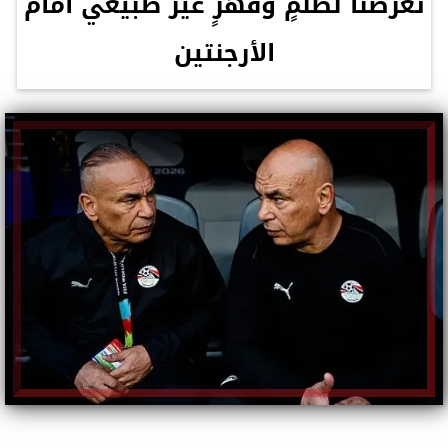
تعرضنا لظلمٍ وقهرٍ غير طبيعي أمام
الأرجنتين