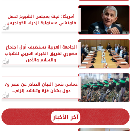
أمريكا: لجنة بمجلس الشيوخ تحمل
فاوتشي مسئولية ازدراء الكونجرس
الجامعة العربية تستضيف أول اجتماع
حضوري لفريق الخبراء العربي للشباب
والسلام والأمن
حماس تثمن البيان الصادر عن مصر و7
دول بشأن غزة وتناشد إلزام...
آخر الأخبار