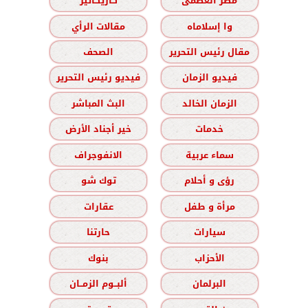
مصر العظمى
كاريكاتير
وا إسلاماه
مقالات الرأي
مقال رئيس التحرير
الصحف
فيديو الزمان
فيديو رئيس التحرير
الزمان الخالد
البث المباشر
خدمات
خير أجناد الأرض
سماء عربية
الانفوجراف
رؤى و أحلام
توك شو
مرأة و طفل
عقارات
سيارات
حارتنا
الأحزاب
بنوك
البرلمان
ألبــوم الزمــان