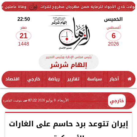
لأجواد للرماية ضمن مهرجان مطروح للتراث
وفاة عاملين متأثرين بإصابته
الخميس
22:50
أغسطس
صفر
21
6
1448
2026
رئيس مجلس الإدارة ورئيس التحرير
إلهام شرشر
أخبار
سياسة
تقارير
رياضة
خارجي
اقتصاد
خارجي
الأربعاء، 8 يوليو 2026
07:22 صـ
بتوقيت القاهرة
إيران تتوعد برد حاسم على الغارات