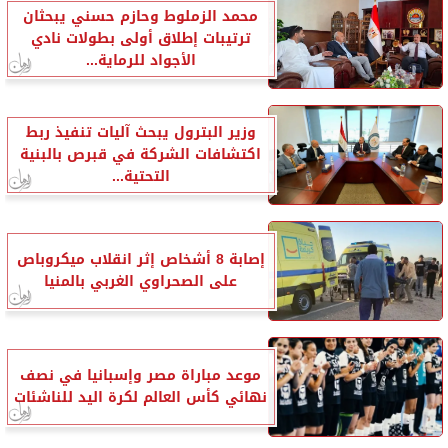
محمد الزملوط وحازم حسني يبحثان
ترتيبات إطلاق أولى بطولات نادي
الأجواد للرماية...
وزير البترول يبحث آليات تنفيذ ربط
اكتشافات الشركة في قبرص بالبنية
التحتية...
إصابة 8 أشخاص إثر انقلاب ميكروباص
على الصحراوي الغربي بالمنيا
موعد مباراة مصر وإسبانيا في نصف
نهائي كأس العالم لكرة اليد للناشئات