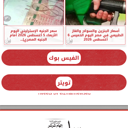
أسعار البنزين والسولار والغاز
سعر الجنيه الإسترليني اليوم
الطبيعي في مصر اليوم الخميس 6
الأربعاء 5 أغسطس 2026 أمام
أغسطس 2026
الجنيه المصري|...
الفيس بوك
تويتر
Tweets by elzmannewseg