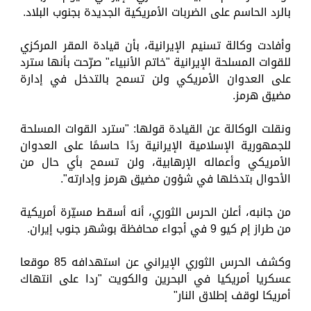
بالرد الحاسم على الضربات الأمريكية الجديدة بجنوب البلاد.
وأفادت وكالة تسنيم الإيرانية، بأن قيادة المقر المركزي
للقوات المسلحة الإيرانية "خاتم الأنبياء" صرّحت بأنها سترد
على العدوان الأمريكي ولن تسمح بالتدخل في إدارة
مضيق هرمز.
ونقلت الوكالة عن القيادة قولها: "سترد القوات المسلحة
للجمهورية الإسلامية الإيرانية ردًا حاسمًا على العدوان
الأمريكي وأعماله الإرهابية، ولن تسمح بأي حال من
الأحوال بتدخلها في شؤون مضيق هرمز وإدارته".
من جانبه، أعلن الحرس الثوري، أنه أسقط مسيّرة أمريكية
من طراز إم كيو 9 في أجواء محافظة بوشهر جنوب إيران.
وكشف الحرس الثوري الإيراني عن استهدافه 85 موقعا
عسكريا أمريكيا في البحرين والكويت "ردا على انتهاك
أمريكا لوقف إطلاق النار"