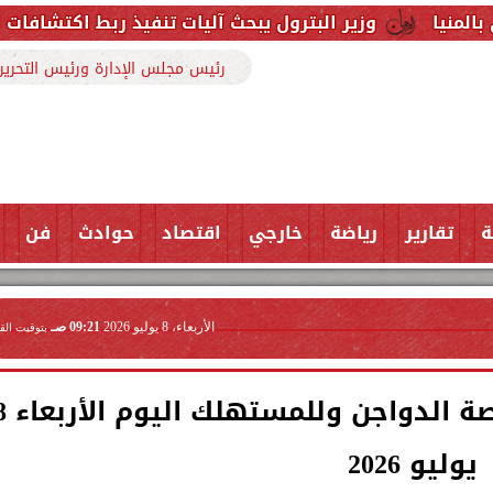
 البترول يبحث آليات تنفيذ ربط اكتشافات الشركة في قبرص با
رئيس مجلس الإدارة ورئيس التحرير
ة
تقارير
رياضة
خارجي
اقتصاد
حوادث
فن
الأربعاء، 8 يوليو 2026
09:21 صـ
بتوقيت الق
سعر كرتونة البيض في بورصة ال
يوليو 2026