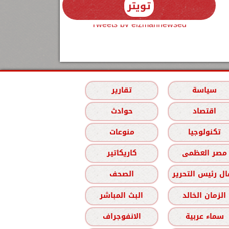
تويتر
Tweets by elzmannewseg
سياسة
تقارير
اقتصاد
حوادث
تكنولوجيا
منوعات
مصر العظمى
كاريكاتير
ل رئيس التحرير
الصحف
الزمان الخالد
البث المباشر
سماء عربية
الانفوجراف