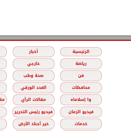
الرئيسية
أخبار
رياضة
خارجي
فن
صحة وطب
محافظات
العدد الورقي
وا إسلاماه
مقالات الرأي
مقا
فيديو الزمان
فيديو رئيس التحرير
خدمات
خير أجناد الأرض