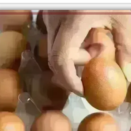
الكاتبة إلهام شرشر تهنئ الرئيس
السيسي بعيد ميلاده وتُشيد بجهوده
إلهام شرشر تكتب: دي مبقتش كورة..
في بناء الدولة
دي سياسة