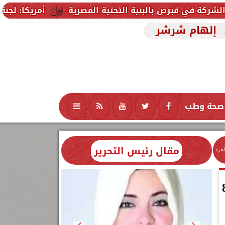
لبنية التحتية المصرية
أمريكا: لجنة بمجلس الشيوخ ت
إلهام شرشر
صحة وطب
تكنولوجيا
منوعات
محافظات
مقال رئيس التحرير
اهرة
دواجن وللمستهلك اليوم الأربعاء 8