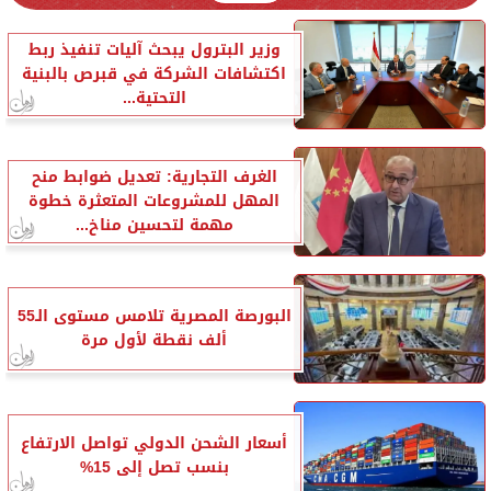
وزير البترول يبحث آليات تنفيذ ربط
اكتشافات الشركة في قبرص بالبنية
التحتية...
الغرف التجارية: تعديل ضوابط منح
المهل للمشروعات المتعثرة خطوة
مهمة لتحسين مناخ...
البورصة المصرية تلامس مستوى الـ55
ألف نقطة لأول مرة
أسعار الشحن الدولي تواصل الارتفاع
بنسب تصل إلى 15%