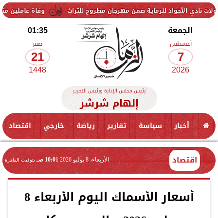
اد للرماية ضمن مهرجان مطروح للتراث
وفاة عاملين متأثرين بإصابتهما ف
الجمعة
01:35
أغسطس
صفر
21
7
1448
2026
رئيس مجلس الإدارة ورئيس التحرير
إلهام شرشر
أخبار
سياسة
تقارير
رياضة
خارجي
اقتصاد
اقتصاد
الأربعاء، 8 يوليو 2026
10:01 صـ
بتوقيت القاهرة
أسعار الأسماك اليوم الأربعاء 8