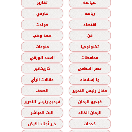
سياسة
تقارير
رياضة
خارجي
اقتصاد
حوادث
فن
صحة وطب
تكنولوجيا
منوعات
محافظات
العدد الورقي
مصر العظمى
كاريكاتير
وا إسلاماه
مقالات الرأي
مقال رئيس التحرير
الصحف
فيديو الزمان
فيديو رئيس التحرير
الزمان الخالد
البث المباشر
خدمات
خير أجناد الأرض