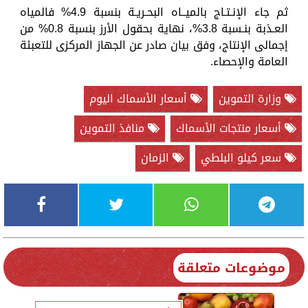
ثم جاء الإنـتـاج بالميــاه البحـريـة بنسبة 4.9% فالمياه
العـذبة بنـسبة 3.8%، نهاية بحقول الأرز بنسبة 0.8% من
إجمالى الإنتاج، وفق بيان صادر عن الجهاز المركزى للتعبئة
العامة والإحصاء.
وزارة التموين
أسعار الأسماك اليوم
أسعار منتجات الأسماك
منافذ التموين
سعر كيلو البلطي
الزمان
موضوعات متعلقة