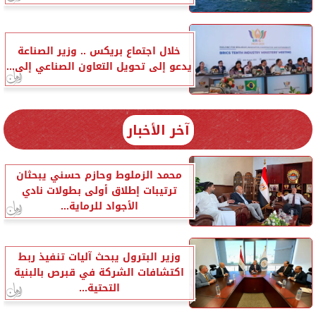
خلال اجتماع بريكس .. وزير الصناعة
يدعو إلى تحويل التعاون الصناعي إلى...
آخر الأخبار
محمد الزملوط وحازم حسني يبحثان
ترتيبات إطلاق أولى بطولات نادي
الأجواد للرماية...
وزير البترول يبحث آليات تنفيذ ربط
اكتشافات الشركة في قبرص بالبنية
التحتية...