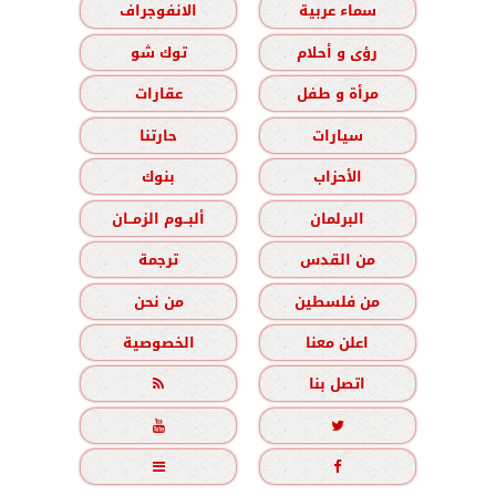
سماء عربية
الانفوجراف
رؤى و أحلام
توك شو
مرأة و طفل
عقارات
سيارات
حارتنا
الأحزاب
بنوك
البرلمان
ألبــوم الزمــان
من القدس
ترجمة
من فلسطين
من نحن
اعلن معنا
الخصوصية
اتصل بنا




