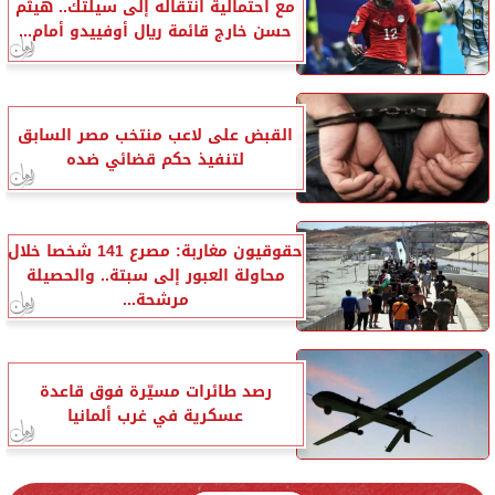
مع احتمالية انتقاله إلى سيلتك.. هيثم
حسن خارج قائمة ريال أوفييدو أمام...
القبض على لاعب منتخب مصر السابق
لتنفيذ حكم قضائي ضده
حقوقيون مغاربة: مصرع 141 شخصا خلال
محاولة العبور إلى سبتة.. والحصيلة
مرشحة...
رصد طائرات مسيّرة فوق قاعدة
عسكرية في غرب ألمانيا