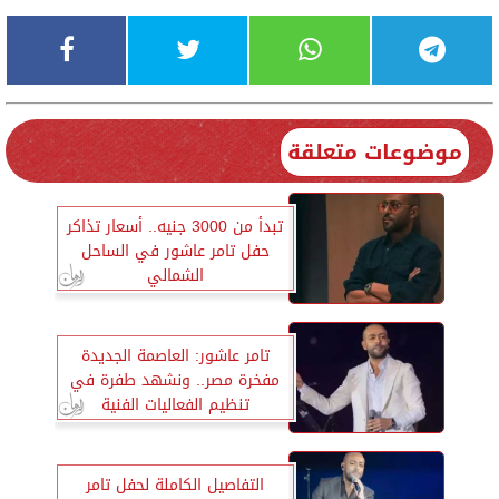
موضوعات متعلقة
تبدأ من 3000 جنيه.. أسعار تذاكر
حفل تامر عاشور في الساحل
الشمالي
تامر عاشور: العاصمة الجديدة
مفخرة مصر.. ونشهد طفرة في
تنظيم الفعاليات الفنية
التفاصيل الكاملة لحفل تامر