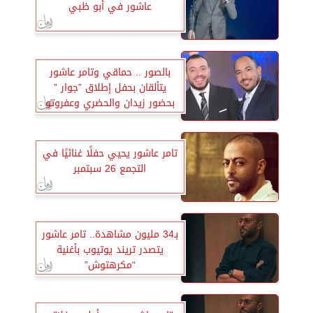
عاشور في أبو ظبي
بالصور .. حماقي وتامر عاشور
يتألقان بحفل إطلاق ”جوار ”
بحضور زيدان والحضري وعفروتو
والمشاهير
تامر عاشور يحيي حفلًا غنائيًا في
التجمع 26 سبتمبر
بـ34 مليون مشاهدة.. تامر عاشور
يتصدر تريند يوتيوب بأغنية
“مكرهتوش”