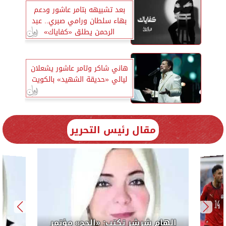
بعد تشبيهه بتامر عاشور ودعم
بهاء سلطان ورامي صبري.. عبد
الرحمن يطلق «كفاياك»
هاني شاكر وتامر عاشور يشعلان
ليالي «حديقة الشهيد» بالكويت
مقال رئيس التحرير
إلهام شرشر تكتب: «الحج» مؤتمر