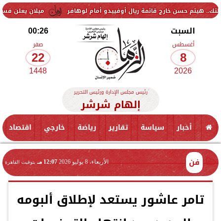
ن خارج قائمة ريال أوفييدو أمام لوهافر
ميلان يعلن فسخ عقد إسماعيل ب
السبت
00:26
أغسطس
صفر
22
8
1448
2026
رئيس مجلس الإدارة ورئيس التحرير
إلهام شرشر
أخبار
سياسة
تقارير
رياضة
خارجي
اقتصاد
فن
الأربعاء، 8 يوليو 2026
12:07 مـ
بتوقيت القاهرة
تامر عاشور يستعد لإطلاق ألبومه