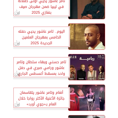
تامر عاشور يحيي أولى حفلاته
في ليبيا ضمن مهرجان صيف
بنغازي 2025
اليوم.. تامر عاشور يحيي حفله
الخامس بمهرجان العلمين
الجديدة 2025
تامر حسني وبهاء سلطان وتامر
عاشور ورامي صبري في حفل
واحد بمسقط أغسطس الجاري
أنغام وتامر عاشور يتقاسمان
جائزة الأغنية الأكثر رواجا خلال
العام بـ«جوي أورد»