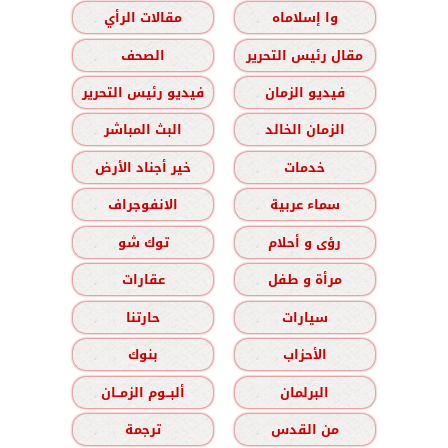
وا إسلاماه
مقالات الرأي
مقال رئيس التحرير
الصحف
فيديو الزمان
فيديو رئيس التحرير
الزمان الخالد
البث المباشر
خدمات
خير أجناد الأرض
سماء عربية
الانفوجراف
رؤى و أحلام
توك شو
مرأة و طفل
عقارات
سيارات
حارتنا
الأحزاب
بنوك
البرلمان
ألبــوم الزمــان
من القدس
ترجمة