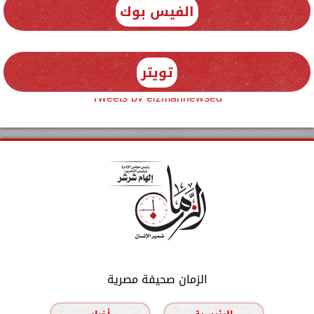
الفيس بوك
تويتر
Tweets by elzmannewseg
الزمان صحيفة مصرية