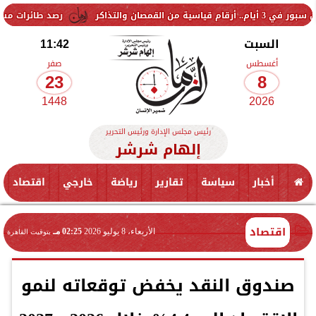
رصد طائرات مسيّرة فوق قاعد
السبت
11:42
أغسطس
صفر
23
8
1448
2026
رئيس مجلس الإدارة ورئيس التحرير
إلهام شرشر
أخبار
سياسة
تقارير
رياضة
خارجي
اقتصاد
اقتصاد
الأربعاء، 8 يوليو 2026
02:25 مـ
بتوقيت القاهرة
صندوق النقد يخفض توقعاته لنمو