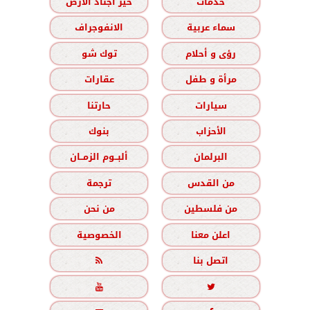
خدمات
خير أجناد الأرض
سماء عربية
الانفوجراف
رؤى و أحلام
توك شو
مرأة و طفل
عقارات
سيارات
حارتنا
الأحزاب
بنوك
البرلمان
ألبــوم الزمــان
من القدس
ترجمة
من فلسطين
من نحن
اعلن معنا
الخصوصية
اتصل بنا


