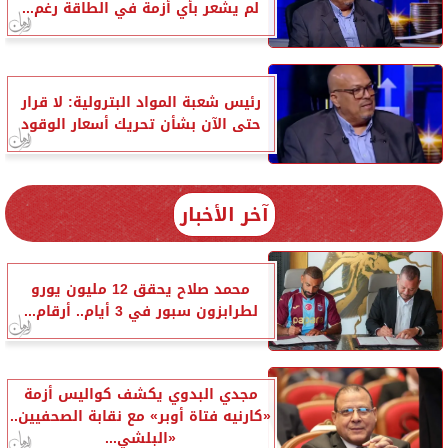
لم يشعر بأي أزمة في الطاقة رغم...
رئيس شعبة المواد البترولية: لا قرار
حتى الآن بشأن تحريك أسعار الوقود
آخر الأخبار
محمد صلاح يحقق 12 مليون يورو
لطرابزون سبور في 3 أيام.. أرقام...
مجدي البدوي يكشف كواليس أزمة
«كارنيه فتاة أوبر» مع نقابة الصحفيين..
«البلشي...