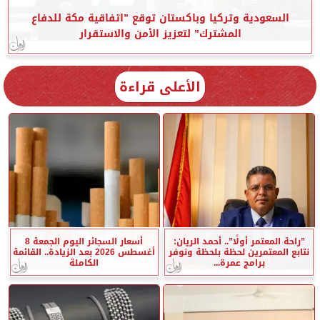
السعودية وتركيا وباكستان توقع ”اتفاقية مكة للدفاع
المشترك” لتعزيز الأمن والاستقرار
الأعلى قراءة
”راحة المعتمر أولًا”.. أحمد الريان:
أسعار السجائر اليوم الجمعة 8
نتابع المعتمرين لحظة بلحظة ونوفر
أغسطس 2026 بعد الزيادة.. القائمة
برامج عمرة...
الكاملة