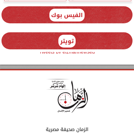
الفيس بوك
تويتر
Tweets by elzmannewseg
الزمان صحيفة مصرية