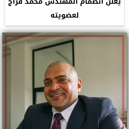
يعلن انضمام المهندس محمد فراج
لعضويته