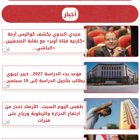
أخبار
مجدي البدوي يكشف كواليس أزمة
«كارنيه فتاة أوبر» مع نقابة الصحفيين..
«البلشي...
موعد بدء الدراسة 2027.. خبير تربوي
يطالب بتأجيل الدراسة إلى 19 سبتمبر...
طقس اليوم السبت.. الأرصاد تحذر من
ارتفاع الحرارة والرطوبة ورياح على
فترات