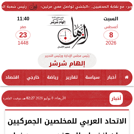
ة الصحفيين.. «البلشي تواصل معي مرتين»
رئيس شعبة المواد البترولية:
السبت
11:40
أغسطس
صفر
23
8
1448
2026
رئيس مجلس الإدارة ورئيس التحرير
إلهام شرشر
أخبار
سياسة
تقارير
رياضة
خارجي
اقتصاد
أخبار
الأربعاء، 8 يوليو 2026
02:27 مـ
بتوقيت القاهرة
الاتحاد العربي للمخلصين الجمركيين