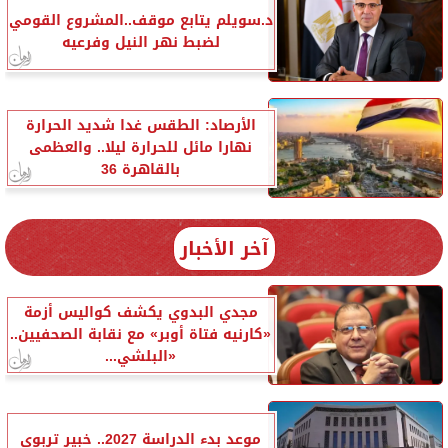
د.سويلم يتابع موقف..المشروع القومي
لضبط نهر النيل وفرعيه
الأرصاد: الطقس غدا شديد الحرارة
نهارا مائل للحرارة ليلا.. والعظمى
بالقاهرة 36
آخر الأخبار
مجدي البدوي يكشف كواليس أزمة
«كارنيه فتاة أوبر» مع نقابة الصحفيين..
«البلشي...
موعد بدء الدراسة 2027.. خبير تربوي