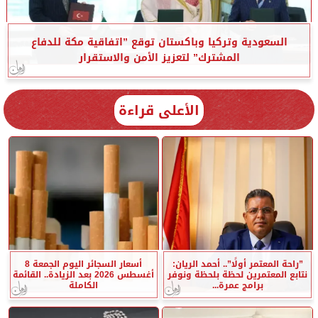
السعودية وتركيا وباكستان توقع ”اتفاقية مكة للدفاع
المشترك” لتعزيز الأمن والاستقرار
الأعلى قراءة
”راحة المعتمر أولًا”.. أحمد الريان:
أسعار السجائر اليوم الجمعة 8
نتابع المعتمرين لحظة بلحظة ونوفر
أغسطس 2026 بعد الزيادة.. القائمة
برامج عمرة...
الكاملة