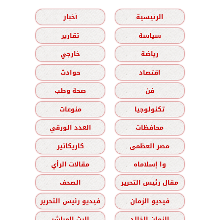
الرئيسية
أخبار
سياسة
تقارير
رياضة
خارجي
اقتصاد
حوادث
فن
صحة وطب
تكنولوجيا
منوعات
محافظات
العدد الورقي
مصر العظمى
كاريكاتير
وا إسلاماه
مقالات الرأي
مقال رئيس التحرير
الصحف
فيديو الزمان
فيديو رئيس التحرير
الزمان الخالد
البث المباشر