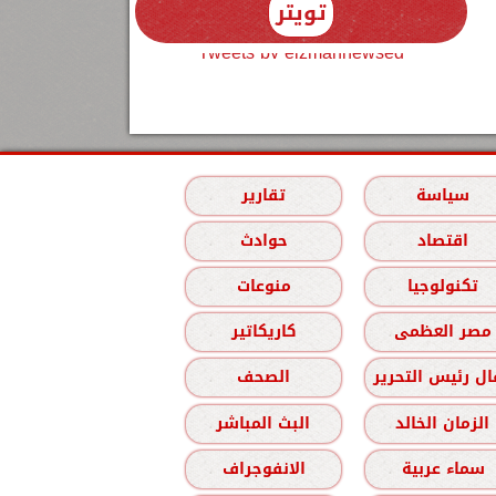
تويتر
Tweets by elzmannewseg
سياسة
تقارير
اقتصاد
حوادث
تكنولوجيا
منوعات
مصر العظمى
كاريكاتير
ل رئيس التحرير
الصحف
الزمان الخالد
البث المباشر
سماء عربية
الانفوجراف