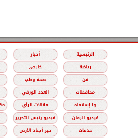
الرئيسية
أخبار
رياضة
خارجي
فن
صحة وطب
محافظات
العدد الورقي
وا إسلاماه
مقالات الرأي
مقا
فيديو الزمان
فيديو رئيس التحرير
خدمات
خير أجناد الأرض