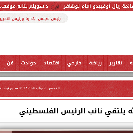
دو أمام لوهافر
د.سويلم يتابع موقف..المشروع القوم
رئيس مجلس الإدارة ورئيس التحرير
ة
تقارير
رياضة
خارجي
اقتصاد
حوادث
فن
الخميس، 9 يوليو 2026
08:22 صـ
بتوقيت الق
ه يلتقي نائب الرئيس الفلسطيني