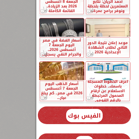
أحمد الريان: نتابع
الجمعة 8 أغسطس
المعتمرين لحظة بلحظة
2026 بعد الزيادة..
ونوفر برامج عمرة...
القائمة الكاملة
أسعار الفضة في مصر
موعد إعلان نتيجة الدور
اليوم الجمعة 7
الثاني لطلاب الشهادة
أغسطس 2026..
الإعدادية 2026
والجرام النقي يسجل...
اعرف الخطوط المسجلة
أسعار الذهب اليوم
باسمك.. خطوات
الجمعة 7 أغسطس
الاستعلام عن أرقام
2026 في مصر.. كم يبلغ
المحمول المرتبطة
عيار...
بالرقم القومي
الفيس بوك