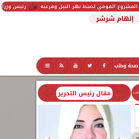
ي لضبط نهر النيل وفرعيه
رئيس وزراء العراق يتلقى د
إلهام شرشر
صحة وطب
تكنولوجيا
منوعات
محافظات
مقال رئيس التحرير
اهرة