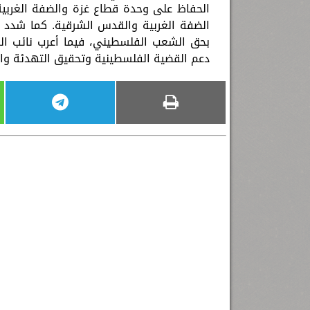
الحفاظ على وحدة قطاع غزة والضفة الغربية، 
الضفة الغربية والقدس الشرقية. كما شدد ع
بحق الشعب الفلسطيني، فيما أعرب نائب ال
دعم القضية الفلسطينية وتحقيق التهدئة والت