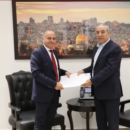
الكاتبة إلهام شرشر تهنئ الرئيس
السيسي بعيد ميلاده وتُشيد بجهوده
إلهام شرشر تكتب: دي مبقتش كورة..
في بناء الدولة
دي سياسة