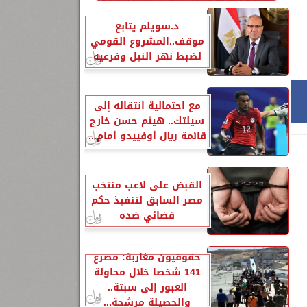
د.سويلم يتابع
موقف..المشروع القومي
لضبط نهر النيل وفرعيه
مع احتمالية انتقاله إلى
سيلتك.. هيثم حسن خارج
قائمة ريال أوفييدو أمام...
القبض على لاعب منتخب
مصر السابق لتنفيذ حكم
قضائي ضده
حقوقيون مغاربة: مصرع
141 شخصا خلال محاولة
العبور إلى سبتة..
والحصيلة مرشحة...