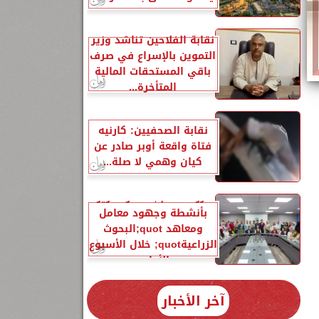
نقابة الفلاحين تناشد وزير
التموين بالإسراع في صرف
باقي المستحقات المالية
المتأخرة...
نقابة الصحفيين: كارنيه
فتاة واقعة أوبر صادر عن
كيان وهمي لا صلة...
الزراعةquot; تنشر تقريرًا
بأنشطة وجهود معامل
ومعاهد quot;البحوث
الزراعيةquot; خلال الأسبوع
الأول...
آخر الأخبار