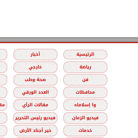
الرئيسية
أخبار
رياضة
خارجي
فن
صحة وطب
محافظات
العدد الورقي
وا إسلاماه
مقالات الرأي
مقا
فيديو الزمان
فيديو رئيس التحرير
خدمات
خير أجناد الأرض