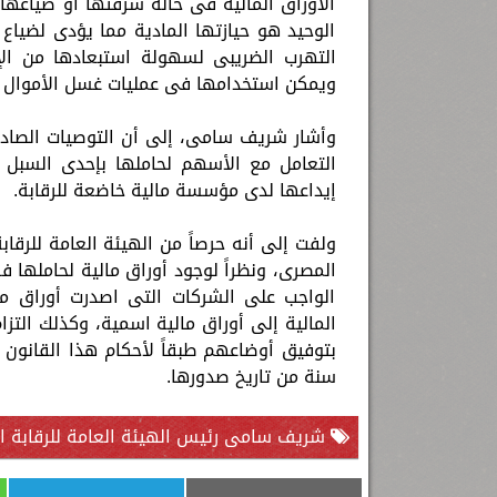
الأوراق المالية فى حالة سرقتها أو ضياعها
الوحيد هو حيازتها المادية مما يؤدى لضيا
التهرب الضريبى لسهولة استبعادها من الإ
ويمكن استخدامها فى عمليات غسل الأموال نظ
التعامل مع الأسهم لحاملها بإحدى السبل ا
إيداعها لدى مؤسسة مالية خاضعة للرقابة.
ولفت إلى أنه حرصاً من الهيئة العامة للرقا
المصرى، ونظراً لوجود أوراق مالية لحاملها 
الواجب على الشركات التى اصدرت أوراق مال
المالية إلى أوراق مالية اسمية، وكذلك التزا
بتوفيق أوضاعهم طبقاً لأحكام هذا القانون 
سنة من تاريخ صدورها.
شريف سامى رئيس الهيئة العامة للرقابة ال