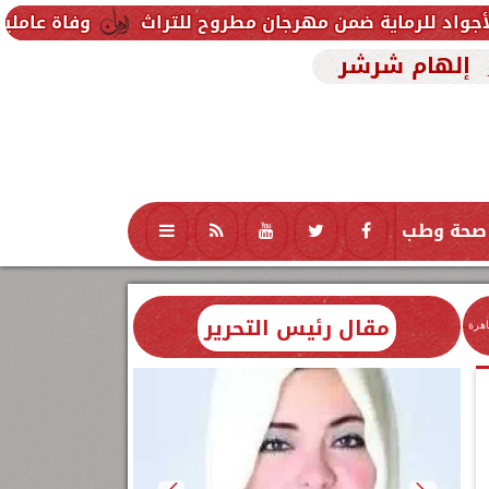
ضمن مهرجان مطروح للتراث
وفاة عاملين متأثرين بإصابت
إلهام شرشر
صحة وطب
تكنولوجيا
منوعات
محافظات
مقال رئيس التحرير
اهرة