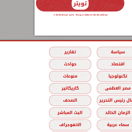
تويتر
Tweets by elzmannewseg
سياسة
تقارير
اقتصاد
حوادث
تكنولوجيا
منوعات
مصر العظمى
كاريكاتير
ل رئيس التحرير
الصحف
الزمان الخالد
البث المباشر
سماء عربية
الانفوجراف