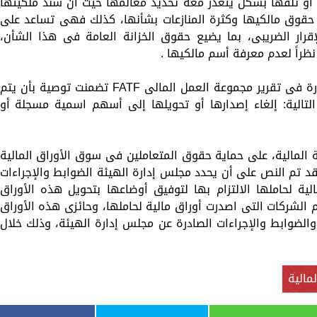
 أو تلفها بشكل يتعذر معه تحديد معالمها حيث أن سند ملكيتها
ع حقوق مالكيها وكثرة المنازعات بشأنها، كذلك فهى تساعد على
قرار الضريبى، بما يضيع حقوق الخزانة العامة فى هذا الشأن،
راً لعدم معرفة أسم مالكيها .
وأشار شريف سامى، إلى أن التوصيات الصادرة فى تقرير مجموعة العمل المالى FATF تضمنت توصية بأن يتم
لتالية: إلغاء إصدارها أو تحويلها إلى أسهم اسمية مسجلة أو
بة المالية، على حماية حقوق المتعاملين فى سوق الأوراق المالية
فقد تم النص على أن يحدد مجلس إدارة الهيئة الضوابط والإجراءات
ية لحاملها الالتزام بها لتوفيق أوضاعها بتحويل هذه الأوراق
م الشركات التى اصدرت أوراق مالية لحاملها، وحائزى هذه الأوراق
والضوابط والإجراءات الصادرة عن مجلس إدارة الهيئة، وذلك خلال
مالية