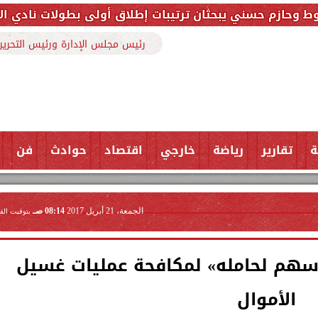
بحثان ترتيبات إطلاق أولى بطولات نادي الأجواد للرماية 
رئيس مجلس الإدارة ورئيس التحرير
ة
تقارير
رياضة
خارجي
اقتصاد
حوادث
فن
الجمعة، 21 أبريل 2017
08:14 صـ
بتوقيت الق
«الأسهم لحامله» لمكافحة عمليات غسيل
الأموال