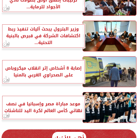
ترتيبات إطلاق أولى بطولات نادي
الأجواد للرماية...
وزير البترول يبحث آليات تنفيذ ربط
اكتشافات الشركة في قبرص بالبنية
التحتية...
إصابة 8 أشخاص إثر انقلاب ميكروباص
على الصحراوي الغربي بالمنيا
موعد مباراة مصر وإسبانيا في نصف
نهائي كأس العالم لكرة اليد للناشئات