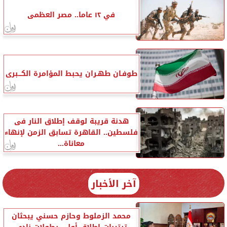
في ١٢ عاما.. مصر العظمى
طوفـان طهـران يحبط المؤامرة الكـــبرى
هدنة قريبة لوقف إطلاق النار فى
فلسطين.. القاهرة تسابق الزمن لإنهاء
معاناة...
آخر الأخبار
محمد الزملوط وحازم حسني يبحثان