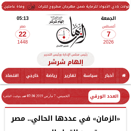
واد للرماية ضمن مهرجان مطروح للتراث
وفاة عاملين متأثرين بإصابتهما 
الجمعة
05:13
أغسطس
صفر
22
7
1448
2026
رئيس مجلس الإدارة ورئيس التحرير
إلهام شرشر
أخبار
سياسة
تقارير
رياضة
خارجي
اقتصاد
العدد الورقي
الخميس، 7 مارس 2019
07:36 صـ
بتوقيت القاهرة
«الزمان» في عددها الحالي.. مصر