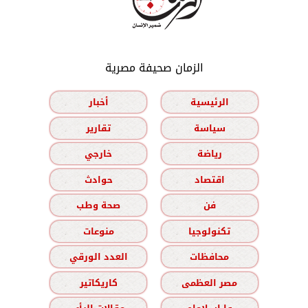
الزمان صحيفة مصرية
الرئيسية
أخبار
سياسة
تقارير
رياضة
خارجي
اقتصاد
حوادث
فن
صحة وطب
تكنولوجيا
منوعات
محافظات
العدد الورقي
مصر العظمى
كاريكاتير