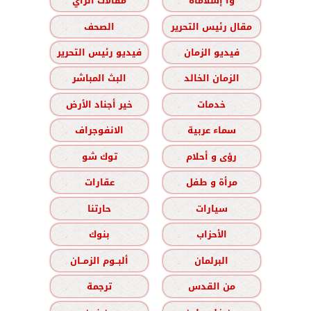
وا إسلاماه
مقالات الرأي
مقال رئيس التحرير
الصحف
فيديو الزمان
فيديو رئيس التحرير
الزمان الخالد
البث المباشر
خدمات
خير أجناد الأرض
سماء عربية
الانفوجراف
رؤى و أحلام
توك شو
مرأة و طفل
عقارات
سيارات
حارتنا
الأحزاب
بنوك
البرلمان
ألبــوم الزمــان
من القدس
ترجمة