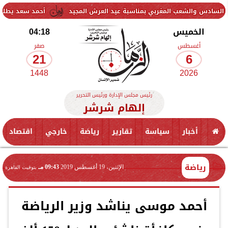
ب المغربي بمناسبة عيد العرش المجيد
أحمد سعد يطلق «الألبوم الإلكت
الخميس
04:18
أغسطس
صفر
21
6
1448
2026
رئيس مجلس الإدارة ورئيس التحرير
إلهام شرشر
أخبار
سياسة
تقارير
رياضة
خارجي
اقتصاد
رياضة
الإثنين، 19 أغسطس 2019
09:43 مـ
بتوقيت القاهرة
أحمد موسى يناشد وزير الرياضة