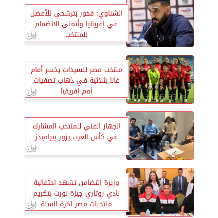
الشناوي: فخور بترشحي للأفضل
في إفريقيا وأتمنى الانضمام
للمنتخب
منتخب مصر للسيدات يخسر أمام
غانا بثلاثية في ذهاب تصفيات
أمم إفريقيا
الجهاز الفني للمنتخب المشارك
في كأس العرب يزور بيراميدز
وزيرة التضامن تشهد احتفالية
نادي روتاري جيزة نورث بتكريم
منتخبات مصر لكرة السلة