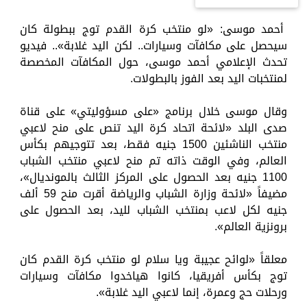
أحمد موسى: «لو منتخب كرة القدم توج ببطولة كان
سيحصل على مكافآت وسيارات.. لكن اليد غلابة».. فيديو
تحدث الإعلامي أحمد موسى، حول المكافآت المخصصة
لمنتخبات اليد بعد الفوز بالبطولات.
وقال موسى خلال برنامج «على مسؤوليتي» على قناة
صدى البلد «لائحة اتحاد كرة اليد تنص على منح لاعبي
منتخب الناشئين 1500 جنيه فقط، بعد تتوجيهم بكأس
العالم، وفي الوقت ذاته تم منح لاعبي منتخب الشباب
1100 جنيه بعد الحصول على المركز الثالث بالمونديال»،
مضيفاً «لائحة وزارة الشباب والرياضة أقرت منح 59 ألف
جنيه لكل لاعب بمنتخب الشباب لليد، بعد الحصول على
برونزية العالم».
معلقاً «لوائح عجيبة ويا سلام لو منتخب كرة القدم كان
توج بكأس أفريقيا، كانوا هياخدوا مكافآت وسيارات
ورحلات حج وعمرة، إنما لاعبي اليد غلابة».