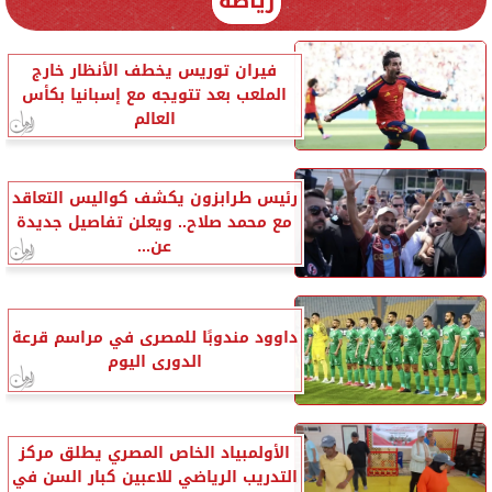
رياضة
فيران توريس يخطف الأنظار خارج
الملعب بعد تتويجه مع إسبانيا بكأس
العالم
رئيس طرابزون يكشف كواليس التعاقد
مع محمد صلاح.. ويعلن تفاصيل جديدة
عن...
داوود مندوبًا للمصرى في مراسم قرعة
الدورى اليوم
الأولمبياد الخاص المصري يطلق مركز
التدريب الرياضي للاعبين كبار السن في