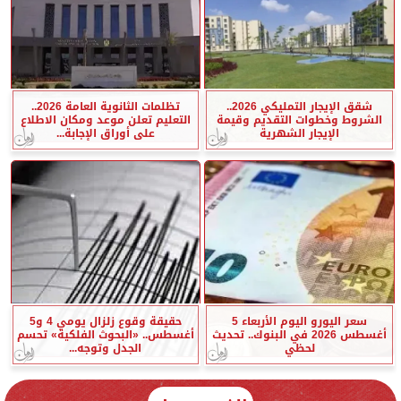
شقق الإيجار التمليكي 2026..
تظلمات الثانوية العامة 2026..
الشروط وخطوات التقديم وقيمة
التعليم تعلن موعد ومكان الاطلاع
الإيجار الشهرية
على أوراق الإجابة...
سعر اليورو اليوم الأربعاء 5
حقيقة وقوع زلزال يومي 4 و5
أغسطس 2026 في البنوك.. تحديث
أغسطس.. «البحوث الفلكية» تحسم
لحظي
الجدل وتوجه...