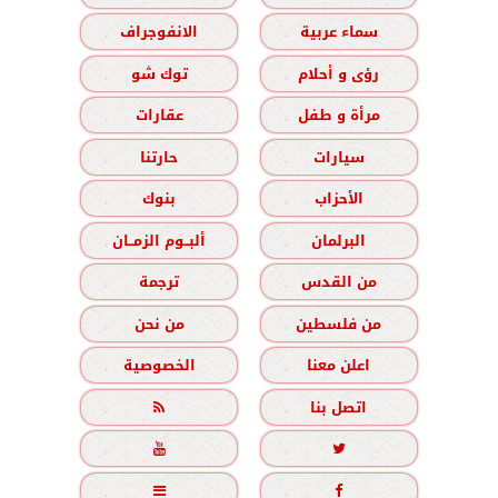
سماء عربية
الانفوجراف
رؤى و أحلام
توك شو
مرأة و طفل
عقارات
سيارات
حارتنا
الأحزاب
بنوك
البرلمان
ألبــوم الزمــان
من القدس
ترجمة
من فلسطين
من نحن
اعلن معنا
الخصوصية
اتصل بنا




