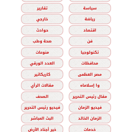
سياسة
تقارير
رياضة
خارجي
اقتصاد
حوادث
فن
صحة وطب
تكنولوجيا
منوعات
محافظات
العدد الورقي
مصر العظمى
كاريكاتير
وا إسلاماه
مقالات الرأي
مقال رئيس التحرير
الصحف
فيديو الزمان
فيديو رئيس التحرير
الزمان الخالد
البث المباشر
خدمات
خير أجناد الأرض