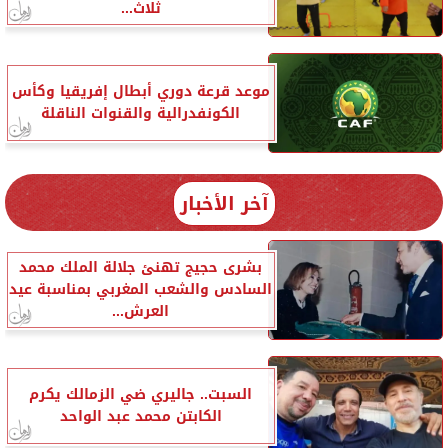
ثلاث...
موعد قرعة دوري أبطال إفريقيا وكأس
الكونفدرالية والقنوات الناقلة
آخر الأخبار
بشرى حجيج تهنئ جلالة الملك محمد
السادس والشعب المغربي بمناسبة عيد
العرش...
السبت.. جاليري ضي الزمالك يكرم
الكابتن محمد عبد الواحد