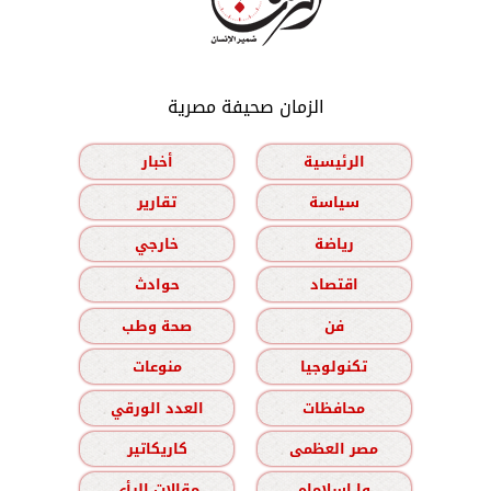
الزمان صحيفة مصرية
الرئيسية
أخبار
سياسة
تقارير
رياضة
خارجي
اقتصاد
حوادث
فن
صحة وطب
تكنولوجيا
منوعات
محافظات
العدد الورقي
مصر العظمى
كاريكاتير
وا إسلاماه
مقالات الرأي