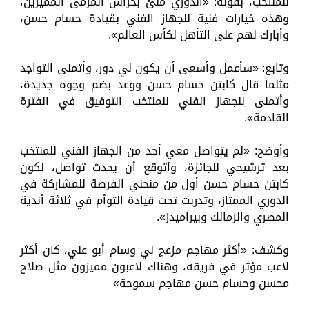
للمنتخب، بقوله: «الدوري ملئ بحراس المرمى المميزين،
وهذه خيارات فنية للجهاز الفني بقيادة حسام حسن،
وأبارك لهم على التأهل لكأس العالم».
وتابع: «سأعمل وأسعى أن يكون لي دور، وأتمنى التواجد
مثلما قال كابتن حسام حسن ووعد بضم وجوه جديدة،
وأتمنى للجهاز الفني للمنتخب التوفيق في الفترة
القادمة».
وأوضح: «لم يتواصل معي أحد من الجهاز الفني للمنتخب
بعد ترشيحي للجائزة، وأتوقع أن يحدث تواصل، لكون
كابتن حسام حسن أول من منحني الفرصة للمشاركة في
الدوري الممتاز، وتدربت تحت قيادة التوأم في ثلاثة أندية
المصري والزمالك وبيراميدز».
وكشف: «أكثر مهاجم مزعج لي وسام أبو علي، كان أكثر
لاعب مؤثر في فريقه، وهناك لاعبون مميزون مثل صلاح
محسن وحسام حسن مهاجم سموحة»