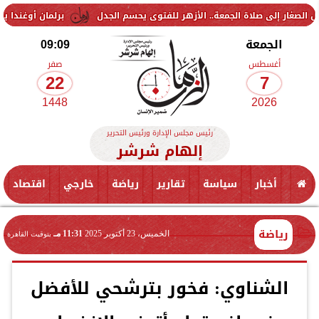
لاة الجمعة.. الأزهر للفتوى يحسم الجدل
برلمان أوغندا يوافق على نش
الجمعة
09:09
أغسطس
صفر
22
7
1448
2026
رئيس مجلس الإدارة ورئيس التحرير
إلهام شرشر
أخبار
سياسة
تقارير
رياضة
خارجي
اقتصاد
رياضة
الخميس، 23 أكتوبر 2025
11:31 مـ
بتوقيت القاهرة
الشناوي: فخور بترشحي للأفضل