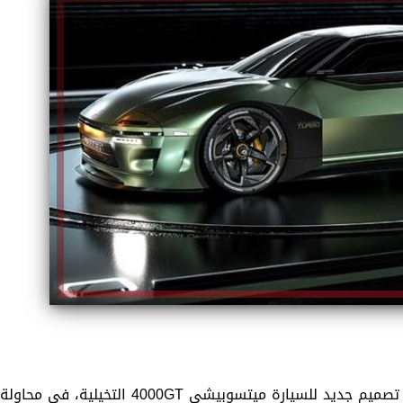
الكاتبة إلهام شرشر تهنئ الرئيس
السيسي بعيد ميلاده وتُشيد بجهوده
إلهام شرشر تكتب: دي مبقتش كورة..
في بناء الدولة
دي سياسة
قام أحد مصممى السيارات المحترفين بتنفيذ تصميم جديد للسيارة ميتسوبيشى 4000GT التخيلية، فى محاولة