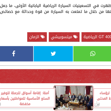
سيارة ميتسوبيشي 3000GT التي ظهرت في التسعينيات السيارة الرياضية اليابانية الأولى، ما جعل
تها من خلال ما تمتعت به السيارة من قوة وحداثة مع خصائص
ميتسوبيشي
الزمان
 لرؤساء
آمنة: إقامة أسواق للجملة لتوفير
ط المحلى
السلع الأساسية للمواطنين بأسعار
مخفضة