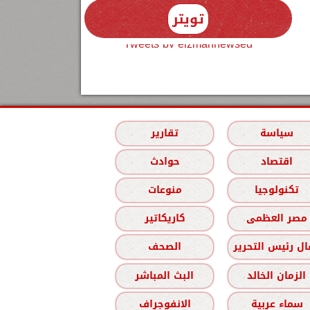
تويتر
Tweets by elzmannewseg
سياسة
تقارير
اقتصاد
حوادث
تكنولوجيا
منوعات
مصر العظمى
كاريكاتير
ل رئيس التحرير
الصحف
الزمان الخالد
البث المباشر
سماء عربية
الانفوجراف