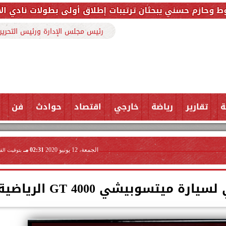
ثان ترتيبات إطلاق أولى بطولات نادي الأجواد للرماية ضم
رئيس مجلس الإدارة ورئيس التحرير
ة
تقارير
رياضة
خارجي
اقتصاد
حوادث
فن
الجمعة، 12 يونيو 2020
02:31 مـ
بتوقيت الق
ميتسوبيشي 4000 GT الرياضية