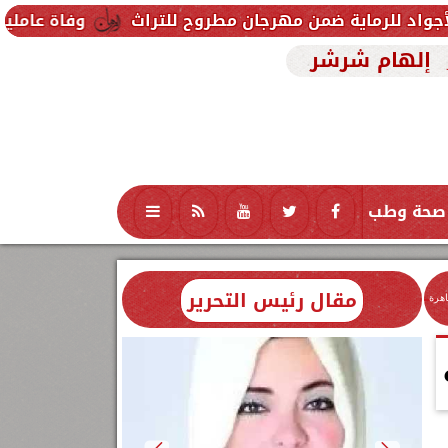
ن مهرجان مطروح للتراث
وفاة عاملين متأثرين بإصابته
إلهام شرشر
صحة وطب
تكنولوجيا
منوعات
محافظات
مقال رئيس التحرير
اهرة