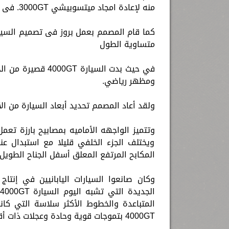
منه لإعادة امجاد ميتسوبيشي 3000GT. فى التسعينات .
متساوية الطول
في حيث بدت السيار
ومظهر رياضي.
ولقد أعاد المصمم تحديد أبعاد السيارة من ال
ويختلف الجزء الخلفي قليلا مع استبدال ع
المكابح المرتفع المعلق أسفل الجناح الطويل
وكان صانعوا السيارات اليابانيين في إنت
المتباعدة والخطوط الأكثر سلاسة التي كان
4000GT بتموجات قوية وحادة وعجلات ذات أقواس واضحة.