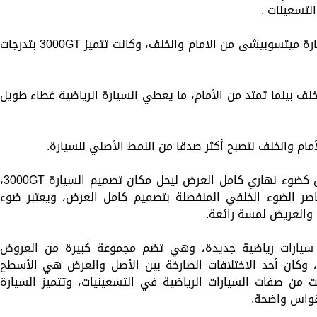
كما قام المصمم بعمل بروز فى تصميم السيارة ميتسوبيشى من الامام والخلف، وكانت تتميز 3000GT بتدرجات
ة 4000GT قصيرة من الخلف بينما تمتد من الأمام، ما يعطي السيارة الرياضية غطاء طويل
أمام والخلف لتصبح أكثر صدقا من النمط الأصلي للسيارة.
وتتميز الواجهه الأماميه بمصابيح بارزة تعمل كضوء نهاري كامل العرض ليحل مكان تصميم السيار
ناصر الضوء الخلفي المنفصلة بتصميم كامل العرض، ويعتبر ضوء
 والعريض لمسة رائعة.
اج سيارات رياضية جديدة، وهي تضم مجموعة كبيرة من العروض
الجديدة التي تشبه اليوم السيارة 4000GT، وكان أحد الاختلافات الصارخة بين الأصل والعرض هي الأسطح
ت من صفات السيارات الرياضية في التسعينيات، وتتميز السيارة