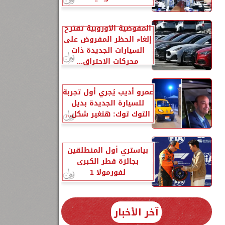
المفوضية الأوروبية تقترح
إلغاء الحظر المفروض على
السيارات الجديدة ذات
محركات الاحتراق...
عمرو أديب يُجري أول تجربة
للسيارة الجديدة بديل
التوك توك: هتغير شكل...
ة 3000GT،
بياستري أول المنطلقين
بجائزة قطر الكبرى
لفورمولا 1
آخر الأخبار