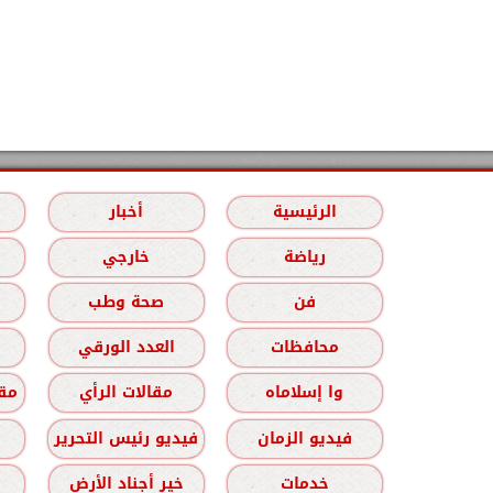
الرئيسية
أخبار
رياضة
خارجي
فن
صحة وطب
محافظات
العدد الورقي
وا إسلاماه
مقالات الرأي
مقا
فيديو الزمان
فيديو رئيس التحرير
خدمات
خير أجناد الأرض