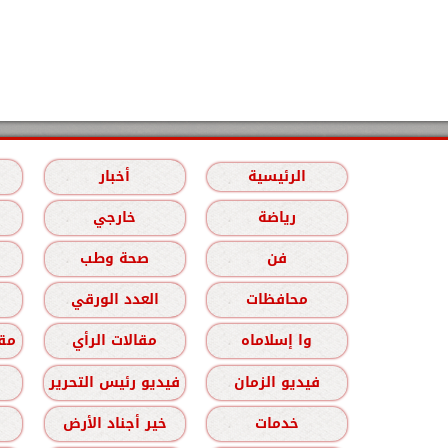
الرئيسية
أخبار
رياضة
خارجي
فن
صحة وطب
محافظات
العدد الورقي
وا إسلاماه
مقالات الرأي
مقا
فيديو الزمان
فيديو رئيس التحرير
خدمات
خير أجناد الأرض