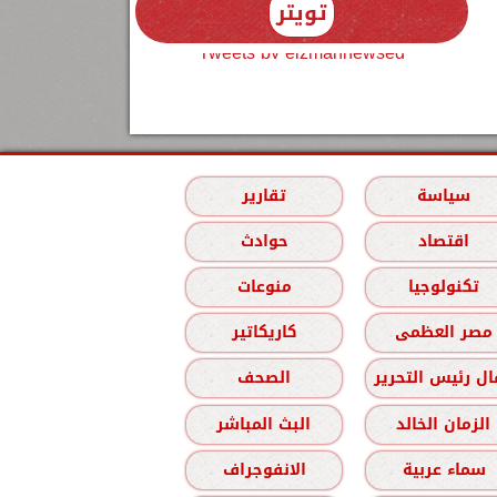
تويتر
Tweets by elzmannewseg
سياسة
تقارير
اقتصاد
حوادث
تكنولوجيا
منوعات
مصر العظمى
كاريكاتير
ل رئيس التحرير
الصحف
الزمان الخالد
البث المباشر
سماء عربية
الانفوجراف