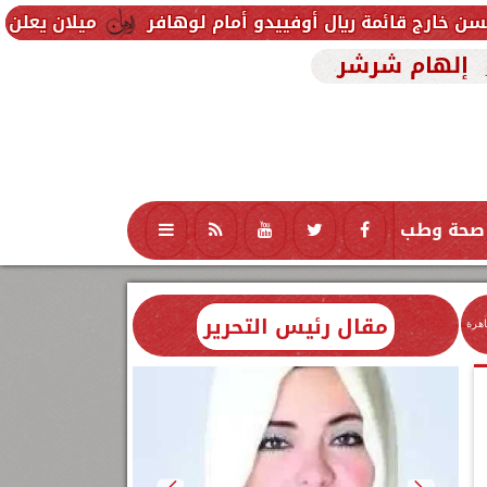
يال أوفييدو أمام لوهافر
ميلان يعلن فسخ عقد إسماعي
إلهام شرشر
صحة وطب
تكنولوجيا
منوعات
محافظات
مقال رئيس التحرير
اهرة