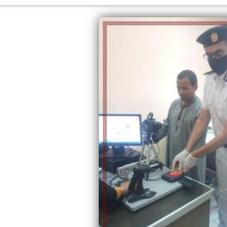
الكاتبة إلهام شرشر تهنئ الرئيس
السيسي بعيد ميلاده وتُشيد بجهوده
إلهام شرشر تكتب: دي مبقتش كورة..
في بناء الدولة
دي سياسة