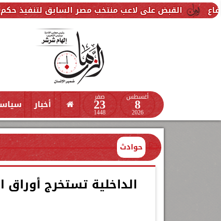
على لاعب منتخب مصر السابق لتنفيذ حكم قضائي ضده
أغسطس
صفر
23
8
أخبار
سياس
1448
2026
حوادث
الداخلية تستخرج أوراق ا