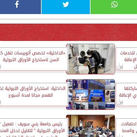
 للخدمات
«الداخلية» تخصص أتوبيسات لنقل كبا
لإعاقة
السن لاستخراج الأوراق الثبوتية
ل
اركتها
الداخلية: استخراج الأوراق الثبوتية ل
ي الإعاقة
الهمم مجانا لمدة أسبوع
احتفالات
رئيس جامعة بني سويف : تفعيل ”
 والعصا
الأوراق الثبوتية ” لتقليل تدخل العنص