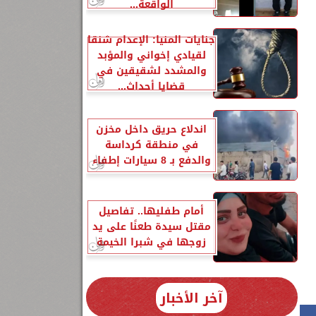
الواقعة...
جنايات المنيا: الإعدام شنقا
لقيادي إخواني والمؤبد
والمشدد لشقيقين في
قضايا أحداث...
اندلاع حريق داخل مخزن
في منطقة كرداسة
والدفع بـ 8 سيارات إطفاء
أمام طفليها.. تفاصيل
مقتل سيدة طعنًا على يد
زوجها في شبرا الخيمة
آخر الأخبار