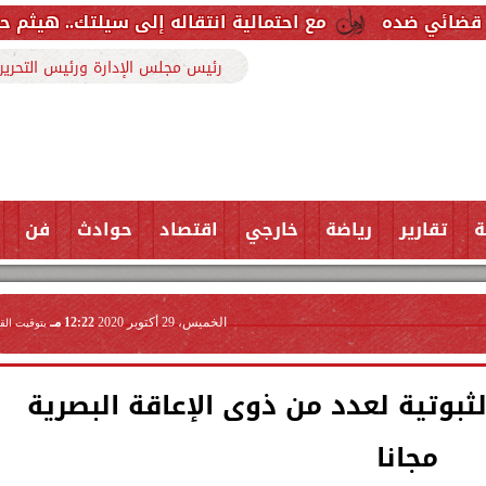
مع احتمالية انتقاله إلى سيلتك.. هيثم حسن خارج قائمة ر
رئيس مجلس الإدارة ورئيس التحرير
ة
تقارير
رياضة
خارجي
اقتصاد
حوادث
فن
الخميس، 29 أكتوبر 2020
12:22 مـ
بتوقيت الق
لثبوتية لعدد من ذوى الإعاقة البصرية
مجانا