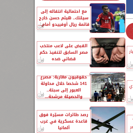
مع احتمالية انتقاله إلى
سيلتك.. هيثم حسن خارج
قائمة ريال أوفييدو أمام...
القبض على لاعب منتخب
ر
مصر السابق لتنفيذ حكم
قضائي ضده
حقوقيون مغاربة: مصرع
141 شخصا خلال محاولة
ذي
العبور إلى سبتة..
والحصيلة مرشحة...
رصد طائرات مسيّرة فوق
قاعدة عسكرية في غرب
ر
ألمانيا