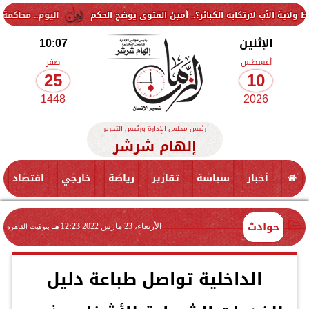
كابه الكبائر؟.. أمين الفتوى يوضح الحكم
اليوم.. محاكمة 9 متهمين في قضية «جماعة إرهابية» بالتجمع الخامس
الإثنين
10:07
أغسطس
صفر
25
10
1448
2026
رئيس مجلس الإدارة ورئيس التحرير
إلهام شرشر
أخبار
سياسة
تقارير
رياضة
خارجي
اقتصاد
حوادث
الأربعاء، 23 مارس 2022
12:23 مـ
بتوقيت القاهرة
الداخلية تواصل طباعة دليل