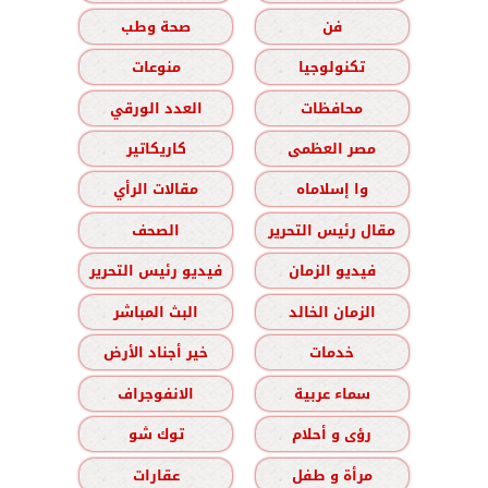
فن
صحة وطب
تكنولوجيا
منوعات
محافظات
العدد الورقي
مصر العظمى
كاريكاتير
وا إسلاماه
مقالات الرأي
مقال رئيس التحرير
الصحف
فيديو الزمان
فيديو رئيس التحرير
الزمان الخالد
البث المباشر
خدمات
خير أجناد الأرض
سماء عربية
الانفوجراف
رؤى و أحلام
توك شو
مرأة و طفل
عقارات