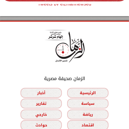
Tweets by elzmannewseg
الزمان صحيفة مصرية
الرئيسية
أخبار
سياسة
تقارير
رياضة
خارجي
اقتصاد
حوادث