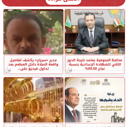
محافظ المنوفية يعتمد نتيجة الدور
مدير «سيزلر» يكشف تفاصيل
الثاني للشهادة الإعدادية بنسبة
واقعة الصلاة داخل المطعم بعد
نجاح 89.58%
تداول فيديو على...