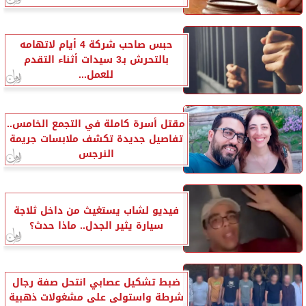
حبس صاحب شركة 4 أيام لاتهامه
بالتحرش بـ3 سيدات أثناء التقدم
للعمل...
مقتل أسرة كاملة في التجمع الخامس..
تفاصيل جديدة تكشف ملابسات جريمة
النرجس
فيديو لشاب يستغيث من داخل ثلاجة
سيارة يثير الجدل.. ماذا حدث؟
ضبط تشكيل عصابي انتحل صفة رجال
شرطة واستولى على مشغولات ذهبية