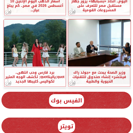
اليوم.. اتحاد «بشبابها» يزور جهاز
أسعار الذهب اليوم الإثنين 10
مستقبل مصر للتعرف على
أغسطس 2026 في مصر.. كم يبلغ
المشروعات القومية
عيار...
وزير الصحة يبحث مع «جولد راك
برد قارس وحب انتهى..
فينتشر» إنشاء صندوق للتقنيات
quot;ياليناquot; تكشف الوجه المثير
الحيوية والطبية
لكواليس كليبها الجديد
الفيس بوك
تويتر