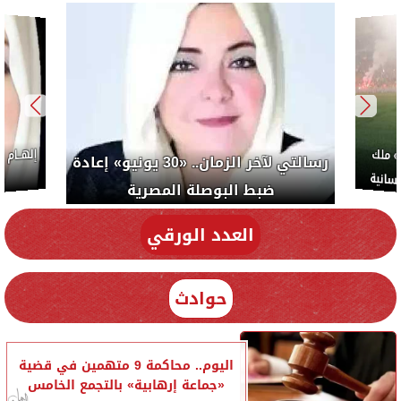
ب: «صلاح» ملك
رسالتي لآخر الزمان.. «30 يونيو» إعادة
سلام والإنسانية
ضبط البوصلة المصرية
العدد الورقي
حوادث
اليوم.. محاكمة 9 متهمين في قضية
«جماعة إرهابية» بالتجمع الخامس